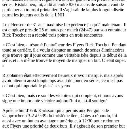
séries. Ristolainen, lui, a dû attendre 820 matchs de saison avant de
participer au tournoi printanier. Il s’agissait de la plus longue disette
parmi les joueurs actifs de la LNH.
Le défenseur de 31 ans maximise l’expérience jusqu’à maintenant. Il
est employé près de 25 minutes par match (24:47) par son entraîneur
Rick Tocchet et a récolté trois points en trois rencontres.
« C’est bien, a résumé l’entraîneur des Flyers Rick Tocchet. Pendant
toute sa carrière, il a voulu disputer un match de séries éliminatoires,
et je trouve qu’il joue comme une véritable bête depuis le début de la
série, et il a même trouvé le moyen de marquer un but. C’était super.
»
Ristolainen était effectivement heureux d’avoir marqué, mais après
avoir attendu aussi longtemps avant de jouer en séries, ce n’est pas
ce but qui importait le plus à ses yeux.
« C’est bien, mais ce sont les victoires qui comptent, et nous avons
signé une importante victoire aujourd’hui », a-t-il souligné.
Après le but d’Erik Karlsson qui a permis aux Penguins de
s’approcher à 3-2 à 9:39 du troisième tiers, Cates a répondu, lui
aussi avec un but en avantage numérique, à 12:30 pour redonner
aux Flyers une priorité de deux buts. Il s’agissait de son premier but