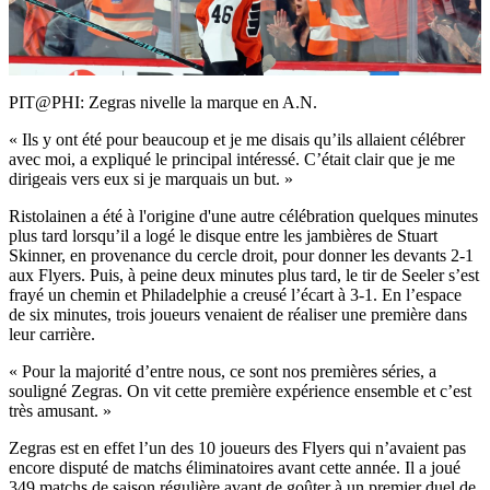
Video
PIT@PHI: Zegras nivelle la marque en A.N.
« Ils y ont été pour beaucoup et je me disais qu’ils allaient célébrer
avec moi, a expliqué le principal intéressé. C’était clair que je me
dirigeais vers eux si je marquais un but. »
Ristolainen a été à l'origine d'une autre célébration quelques minutes
plus tard lorsqu’il a logé le disque entre les jambières de Stuart
Skinner, en provenance du cercle droit, pour donner les devants 2-1
aux Flyers. Puis, à peine deux minutes plus tard, le tir de Seeler s’est
frayé un chemin et Philadelphie a creusé l’écart à 3-1. En l’espace
de six minutes, trois joueurs venaient de réaliser une première dans
leur carrière.
« Pour la majorité d’entre nous, ce sont nos premières séries, a
souligné Zegras. On vit cette première expérience ensemble et c’est
très amusant. »
Zegras est en effet l’un des 10 joueurs des Flyers qui n’avaient pas
encore disputé de matchs éliminatoires avant cette année. Il a joué
349 matchs de saison régulière avant de goûter à un premier duel de