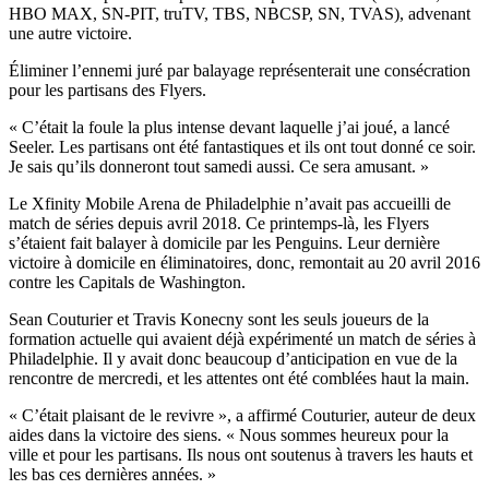
HBO MAX, SN-PIT, truTV, TBS, NBCSP, SN, TVAS), advenant
une autre victoire.
Éliminer l’ennemi juré par balayage représenterait une consécration
pour les partisans des Flyers.
« C’était la foule la plus intense devant laquelle j’ai joué, a lancé
Seeler. Les partisans ont été fantastiques et ils ont tout donné ce soir.
Je sais qu’ils donneront tout samedi aussi. Ce sera amusant. »
Le Xfinity Mobile Arena de Philadelphie n’avait pas accueilli de
match de séries depuis avril 2018. Ce printemps-là, les Flyers
s’étaient fait balayer à domicile par les Penguins. Leur dernière
victoire à domicile en éliminatoires, donc, remontait au 20 avril 2016
contre les Capitals de Washington.
Sean Couturier et Travis Konecny sont les seuls joueurs de la
formation actuelle qui avaient déjà expérimenté un match de séries à
Philadelphie. Il y avait donc beaucoup d’anticipation en vue de la
rencontre de mercredi, et les attentes ont été comblées haut la main.
« C’était plaisant de le revivre », a affirmé Couturier, auteur de deux
aides dans la victoire des siens. « Nous sommes heureux pour la
ville et pour les partisans. Ils nous ont soutenus à travers les hauts et
les bas ces dernières années. »