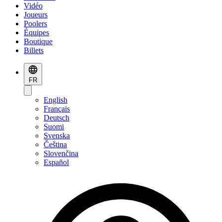
Vidéo
Joueurs
Poolers
Équipes
Boutique
Billets
FR
English
Français
Deutsch
Suomi
Svenska
Čeština
Slovenčina
Español