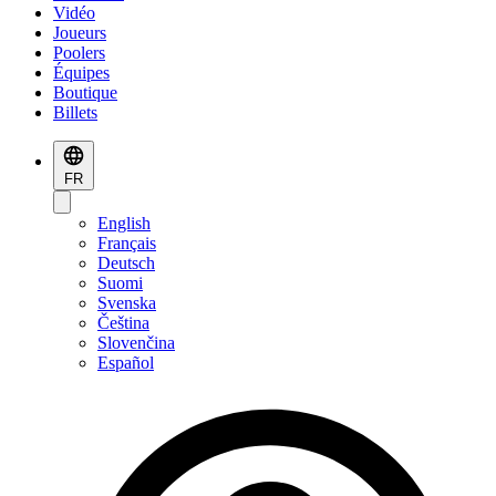
Vidéo
Joueurs
Poolers
Équipes
Boutique
Billets
FR
English
Français
Deutsch
Suomi
Svenska
Čeština
Slovenčina
Español