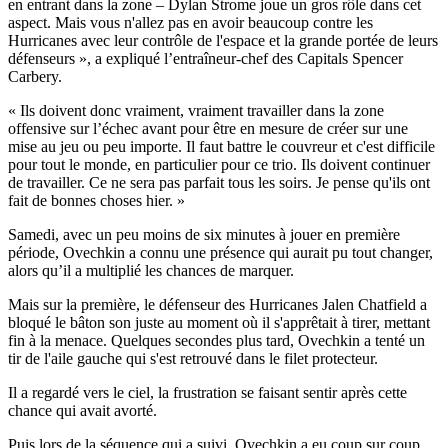
en entrant dans la zone – Dylan Strome joue un gros rôle dans cet
aspect. Mais vous n'allez pas en avoir beaucoup contre les
Hurricanes avec leur contrôle de l'espace et la grande portée de leurs
défenseurs », a expliqué l’entraîneur-chef des Capitals Spencer
Carbery.
« Ils doivent donc vraiment, vraiment travailler dans la zone
offensive sur l’échec avant pour être en mesure de créer sur une
mise au jeu ou peu importe. Il faut battre le couvreur et c'est difficile
pour tout le monde, en particulier pour ce trio. Ils doivent continuer
de travailler. Ce ne sera pas parfait tous les soirs. Je pense qu'ils ont
fait de bonnes choses hier. »
Samedi, avec un peu moins de six minutes à jouer en première
période, Ovechkin a connu une présence qui aurait pu tout changer,
alors qu’il a multiplié les chances de marquer.
Mais sur la première, le défenseur des Hurricanes Jalen Chatfield a
bloqué le bâton son juste au moment où il s'apprêtait à tirer, mettant
fin à la menace. Quelques secondes plus tard, Ovechkin a tenté un
tir de l'aile gauche qui s'est retrouvé dans le filet protecteur.
Il a regardé vers le ciel, la frustration se faisant sentir après cette
chance qui avait avorté.
Puis lors de la séquence qui a suivi, Ovechkin a eu coup sur coup