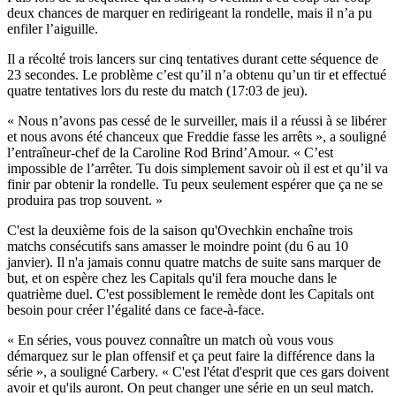
deux chances de marquer en redirigeant la rondelle, mais il n’a pu
enfiler l’aiguille.
Il a récolté trois lancers sur cinq tentatives durant cette séquence de
23 secondes. Le problème c’est qu’il n’a obtenu qu’un tir et effectué
quatre tentatives lors du reste du match (17:03 de jeu).
« Nous n’avons pas cessé de le surveiller, mais il a réussi à se libérer
et nous avons été chanceux que Freddie fasse les arrêts », a souligné
l’entraîneur-chef de la Caroline Rod Brind’Amour. « C’est
impossible de l’arrêter. Tu dois simplement savoir où il est et qu’il va
finir par obtenir la rondelle. Tu peux seulement espérer que ça ne se
produira pas trop souvent. »
C'est la deuxième fois de la saison qu'Ovechkin enchaîne trois
matchs consécutifs sans amasser le moindre point (du 6 au 10
janvier). Il n'a jamais connu quatre matchs de suite sans marquer de
but, et on espère chez les Capitals qu'il fera mouche dans le
quatrième duel. C'est possiblement le remède dont les Capitals ont
besoin pour créer l’égalité dans ce face-à-face.
« En séries, vous pouvez connaître un match où vous vous
démarquez sur le plan offensif et ça peut faire la différence dans la
série », a souligné Carbery. « C'est l'état d'esprit que ces gars doivent
avoir et qu'ils auront. On peut changer une série en un seul match.