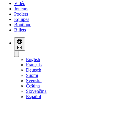
Vidéo
Joueurs
Poolers
Équipes
Boutique
Billets
FR
English
Français
Deutsch
Suomi
Svenska
Čeština
Slovenčina
Español