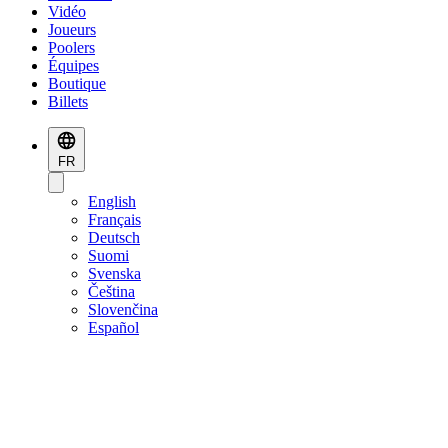
Vidéo
Joueurs
Poolers
Équipes
Boutique
Billets
FR
English
Français
Deutsch
Suomi
Svenska
Čeština
Slovenčina
Español