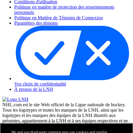
Conditions d'utilisation
Politique en matière de protection des renseignements
personnels
Politique en Matière de Témoins de Connexion
Paramètres des témoins
Vos choix de confidentialité
À propos de la LNH
NHL.com est le site Web officiel de la Ligue nationale de hockey.
Tous les logotypes et toutes les marques de la LNH, ainsi que les
logotypes et les marques des équipes de la LNH illustrés aux
présentes, appartiennent à la LNH et à ses équipes respectives et ne
peuvent être reproduits sans le consentement préalable écrit de NHL
Enterprises, L.P. © LNH 2026. Tous droits réservés. Tous les
We and our third-party partners may use cookies and similar