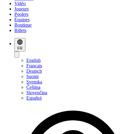
Vidéo
Joueurs
Poolers
Équipes
Boutique
Billets
FR
English
Français
Deutsch
Suomi
Svenska
Čeština
Slovenčina
Español