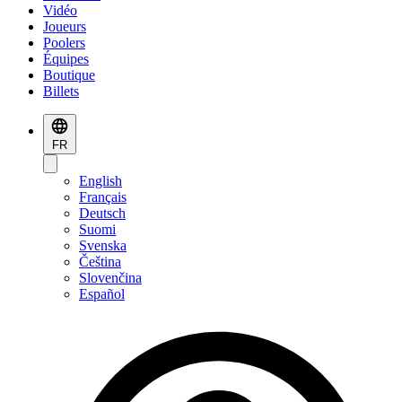
Vidéo
Joueurs
Poolers
Équipes
Boutique
Billets
FR
English
Français
Deutsch
Suomi
Svenska
Čeština
Slovenčina
Español