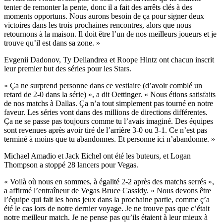
tenter de remonter la pente, donc il a fait des arrêts clés à des
moments opportuns. Nous aurons besoin de ça pour signer deux
victoires dans les trois prochaines rencontres, alors que nous
retournons à la maison. Il doit être l’un de nos meilleurs joueurs et je
trouve qu’il est dans sa zone. »
Evgenii Dadonov, Ty Dellandrea et Roope Hintz ont chacun inscrit
leur premier but des séries pour les Stars.
« Ça ne surprend personne dans ce vestiaire (d’avoir comblé un
retard de 2-0 dans la série) », a dit Oettinger. « Nous étions satisfaits
de nos matchs à Dallas. Ça n’a tout simplement pas tourné en notre
faveur. Les séries vont dans des millions de directions différentes.
Ça ne se passe pas toujours comme tu l’avais imaginé. Des équipes
sont revenues après avoir tiré de l’arrière 3-0 ou 3-1. Ce n’est pas
terminé à moins que tu abandonnes. Et personne ici n’abandonne. »
Michael Amadio et Jack Eichel ont été les buteurs, et Logan
Thompson a stoppé 28 lancers pour Vegas.
« Voilà où nous en sommes, à égalité 2-2 après des matchs serrés »,
a affirmé l’entraîneur de Vegas Bruce Cassidy. « Nous devons être
l’équipe qui fait les bons jeux dans la prochaine partie, comme ç’a
été le cas lors de notre dernier voyage. Je ne trouve pas que c’était
notre meilleur match. Je ne pense pas qu’ils étaient à leur mieux à