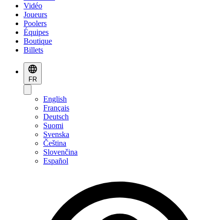
Vidéo
Joueurs
Poolers
Équipes
Boutique
Billets
FR
English
Français
Deutsch
Suomi
Svenska
Čeština
Slovenčina
Español