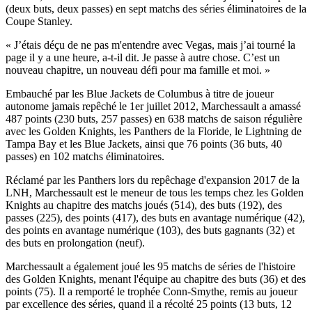
(deux buts, deux passes) en sept matchs des séries éliminatoires de la
Coupe Stanley.
« J’étais déçu de ne pas m'entendre avec Vegas, mais j’ai tourné la
page il y a une heure, a-t-il dit. Je passe à autre chose. C’est un
nouveau chapitre, un nouveau défi pour ma famille et moi. »
Embauché par les Blue Jackets de Columbus à titre de joueur
autonome jamais repêché le 1er juillet 2012, Marchessault a amassé
487 points (230 buts, 257 passes) en 638 matchs de saison régulière
avec les Golden Knights, les Panthers de la Floride, le Lightning de
Tampa Bay et les Blue Jackets, ainsi que 76 points (36 buts, 40
passes) en 102 matchs éliminatoires.
Réclamé par les Panthers lors du repêchage d'expansion 2017 de la
LNH, Marchessault est le meneur de tous les temps chez les Golden
Knights au chapitre des matchs joués (514), des buts (192), des
passes (225), des points (417), des buts en avantage numérique (42),
des points en avantage numérique (103), des buts gagnants (32) et
des buts en prolongation (neuf).
Marchessault a également joué les 95 matchs de séries de l'histoire
des Golden Knights, menant l'équipe au chapitre des buts (36) et des
points (75). Il a remporté le trophée Conn-Smythe, remis au joueur
par excellence des séries, quand il a récolté 25 points (13 buts, 12