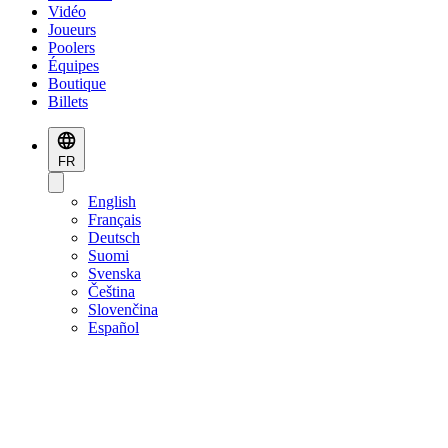
Vidéo
Joueurs
Poolers
Équipes
Boutique
Billets
FR
English
Français
Deutsch
Suomi
Svenska
Čeština
Slovenčina
Español