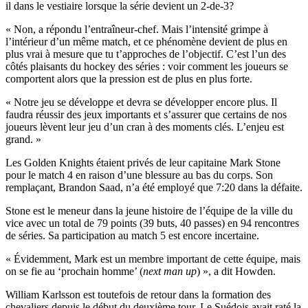
il dans le vestiaire lorsque la série devient un 2-de-3?
« Non, a répondu l’entraîneur-chef. Mais l’intensité grimpe à
l’intérieur d’un même match, et ce phénomène devient de plus en
plus vrai à mesure que tu t’approches de l’objectif. C’est l’un des
côtés plaisants du hockey des séries : voir comment les joueurs se
comportent alors que la pression est de plus en plus forte.
« Notre jeu se développe et devra se développer encore plus. Il
faudra réussir des jeux importants et s’assurer que certains de nos
joueurs lèvent leur jeu d’un cran à des moments clés. L’enjeu est
grand. »
Les Golden Knights étaient privés de leur capitaine Mark Stone
pour le match 4 en raison d’une blessure au bas du corps. Son
remplaçant, Brandon Saad, n’a été employé que 7:20 dans la défaite.
Stone est le meneur dans la jeune histoire de l’équipe de la ville du
vice avec un total de 79 points (39 buts, 40 passes) en 94 rencontres
de séries. Sa participation au match 5 est encore incertaine.
« Évidemment, Mark est un membre important de cette équipe, mais
on se fie au ‘prochain homme’ (
next man up
) », a dit Howden.
William Karlsson est toutefois de retour dans la formation des
chevaliers depuis le début du deuxième tour. Le Suédois avait raté la