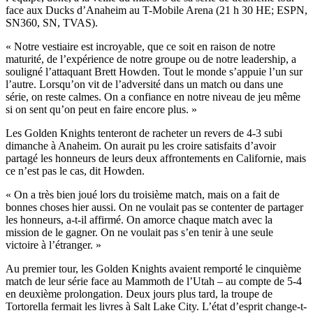
face aux Ducks d’Anaheim au T-Mobile Arena (21 h 30 HE; ESPN,
SN360, SN, TVAS).
« Notre vestiaire est incroyable, que ce soit en raison de notre
maturité, de l’expérience de notre groupe ou de notre leadership, a
souligné l’attaquant Brett Howden. Tout le monde s’appuie l’un sur
l’autre. Lorsqu’on vit de l’adversité dans un match ou dans une
série, on reste calmes. On a confiance en notre niveau de jeu même
si on sent qu’on peut en faire encore plus. »
Les Golden Knights tenteront de racheter un revers de 4-3 subi
dimanche à Anaheim. On aurait pu les croire satisfaits d’avoir
partagé les honneurs de leurs deux affrontements en Californie, mais
ce n’est pas le cas, dit Howden.
« On a très bien joué lors du troisième match, mais on a fait de
bonnes choses hier aussi. On ne voulait pas se contenter de partager
les honneurs, a-t-il affirmé. On amorce chaque match avec la
mission de le gagner. On ne voulait pas s’en tenir à une seule
victoire à l’étranger. »
Au premier tour, les Golden Knights avaient remporté le cinquième
match de leur série face au Mammoth de l’Utah – au compte de 5-4
en deuxième prolongation. Deux jours plus tard, la troupe de
Tortorella fermait les livres à Salt Lake City. L’état d’esprit change-t-