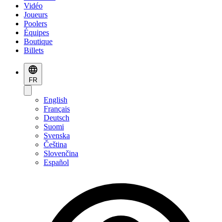
Vidéo
Joueurs
Poolers
Équipes
Boutique
Billets
FR
English
Français
Deutsch
Suomi
Svenska
Čeština
Slovenčina
Español