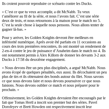
Ils croient pouvoir reproduire ce scénario contre les Ducks.
« C’est ce que tu veux accomplir, a dit McNabb. Tu veux
t’améliorer au fil de la série, et nous l’avons fait. C’est une série
deux de trois, et nous retournons à la maison pour le match no 5.
C’est la seule chose à laquelle nous pensons. Nous allons tenter de
gagner là-bas. »
Pour y arriver, les Golden Knights devront être meilleurs en
infériorité numérique. Après avoir été parfaits en 11 occasions au
cours des trois premières rencontres, ils ont montré un rendement de
2-en-4 contre le jeu de puissance d’Anaheim dans le match no 4. Ils
ont notamment permis à Alex Killorn de donner les devants 3-2 aux
Ducks à 17:58 du deuxième engagement.
« Nous devons être un peu plus disciplinés, a argué McNabb. Nous
avons écopé de quelques pénalités, eux aussi. Ils décochaient un peu
plus de tirs et ils obtenaient des bonds autour du filet. Nous savons
ce que nous devons faire et nous devons poursuivre ce que nous
faisions. Nous devons oublier ce match et nous préparer pour le
prochain. »
Offensivement, les Golden Knights devraient être encouragés par le
fait que Tomas Hertl a inscrit son premier but des séries. Pavel
Dorofeyev et Brett Howden ont respectivement inscrit leur