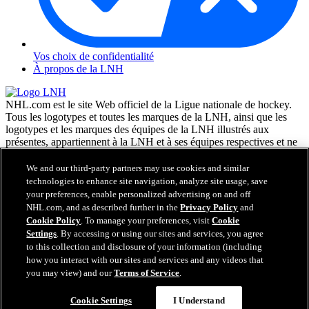
Vos choix de confidentialité
À propos de la LNH
NHL.com est le site Web officiel de la Ligue nationale de hockey.
Tous les logotypes et toutes les marques de la LNH, ainsi que les
logotypes et les marques des équipes de la LNH illustrés aux
présentes, appartiennent à la LNH et à ses équipes respectives et ne
peuvent être reproduits sans le consentement préalable écrit de NHL
Enterprises, L.P. © LNH 2026. Tous droits réservés. Tous les
We and our third-party partners may use cookies and similar
chandails d'équipe de la LNH personnalisés avec les noms des
technologies to enhance site navigation, analyze site usage, save
joueurs de la LNH et leurs numéros sont officiellement sous license
your preferences, enable personalized advertising on and off
de la LNH et de l'AJLNH. Le mot servant de marque Zamboni et la
NHL.com, and as described further in the
Privacy Policy
and
configuration de la surfaceuse Zamboni sont des marques de
Cookie Policy
. To manage your preferences, visit
Cookie
commerce déposées de Frank J. Zamboni & Co., Inc. © Frank J.
Settings
. By accessing or using our sites and services, you agree
Zamboni & Co., Inc. 2026. Tous droits réservés. Toute autre marque
to this collection and disclosure of your information (including
déposée ou tout droit d'auteur d'une tierce partie sont la propriété de
how you interact with our sites and services and any videos that
leurs auteurs respectifs. Tous droits réservés.
you may view) and our
Terms of Service
.
Cookie Settings
I Understand