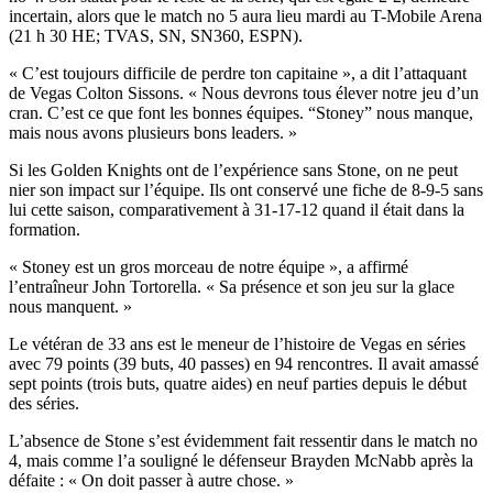
incertain, alors que le match no 5 aura lieu mardi au T-Mobile Arena
(21 h 30 HE; TVAS, SN, SN360, ESPN).
« C’est toujours difficile de perdre ton capitaine », a dit l’attaquant
de Vegas Colton Sissons. « Nous devrons tous élever notre jeu d’un
cran. C’est ce que font les bonnes équipes. “Stoney” nous manque,
mais nous avons plusieurs bons leaders. »
Si les Golden Knights ont de l’expérience sans Stone, on ne peut
nier son impact sur l’équipe. Ils ont conservé une fiche de 8-9-5 sans
lui cette saison, comparativement à 31-17-12 quand il était dans la
formation.
« Stoney est un gros morceau de notre équipe », a affirmé
l’entraîneur John Tortorella. « Sa présence et son jeu sur la glace
nous manquent. »
Le vétéran de 33 ans est le meneur de l’histoire de Vegas en séries
avec 79 points (39 buts, 40 passes) en 94 rencontres. Il avait amassé
sept points (trois buts, quatre aides) en neuf parties depuis le début
des séries.
L’absence de Stone s’est évidemment fait ressentir dans le match no
4, mais comme l’a souligné le défenseur Brayden McNabb après la
défaite : « On doit passer à autre chose. »