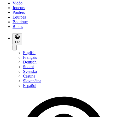
Vidéo
Joueurs
Poolers
Équipes
Boutique
Billets
FR
English
Français
Deutsch
Suomi
Svenska
Čeština
Slovenčina
Español