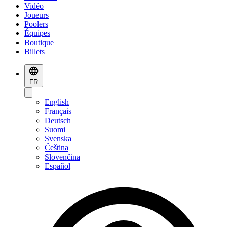
Vidéo
Joueurs
Poolers
Équipes
Boutique
Billets
FR
English
Français
Deutsch
Suomi
Svenska
Čeština
Slovenčina
Español