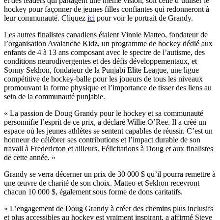
et des leaders qui partagent une même vision, soit celle d’utiliser le
hockey pour façonner de jeunes filles confiantes qui redonneront à
leur communauté. Cliquez
ici
pour voir le portrait de Grandy.
Les autres finalistes canadiens étaient Vinnie Matteo, fondateur de
l’organisation Avalanche Kidz, un programme de hockey dédié aux
enfants de 4 à 13 ans composant avec le spectre de l’autisme, des
conditions neurodivergentes et des défis développementaux, et
Sonny Sekhon, fondateur de la Punjabi Elite League, une ligue
compétitive de hockey-balle pour les joueurs de tous les niveaux
promouvant la forme physique et l’importance de tisser des liens au
sein de la communauté punjabie.
« La passion de Doug Grandy pour le hockey et sa communauté
personnifie l’esprit de ce prix, a déclaré Willie O’Ree. Il a créé un
espace où les jeunes athlètes se sentent capables de réussir. C’est un
honneur de célébrer ses contributions et l’impact durable de son
travail à Fredericton et ailleurs. Félicitations à Doug et aux finalistes
de cette année. »
Grandy se verra décerner un prix de 30 000 $ qu’il pourra remettre à
une œuvre de charité de son choix. Matteo et Sekhon recevront
chacun 10 000 $, également sous forme de dons caritatifs.
« L’engagement de Doug Grandy à créer des chemins plus inclusifs
et plus accessibles au hockey est vraiment inspirant, a affirmé Steve