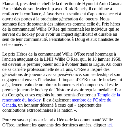
Flamand, président et chef de la direction de Hyundai Auto Canada.
Par le biais de son leadership avec Rink Rebels, il contribue à
renforcer la confiance, à favoriser un sentiment d'appartenance et à
ouvrir des portes à la prochaine génération de joueurs. Nous
sommes fiers de soutenir des initiatives comme celle du Prix héros
de la communauté Willie O’Ree qui reconnaît les individus qui se
servent du hockey pour avoir un impact significatif et durable au
sein de leur communauté. Félicitations à Doug et aux finalistes de
cette année. »
Le prix Héros de la communauté Willie O'Ree rend hommage à
l'ancien attaquant de la LNH Willie O'Ree, qui, le 18 janvier 1958,
est devenu le premier joueur noir à évoluer dans la Ligue. Au cours
de sa carrière professionnelle de 21 ans, O’Ree a inspiré des
générations de joueurs avec sa persévérance, son leadership et son
engagement envers l’inclusion. L’impact d’O’Ree sur le hockey lui
a également valu de nombreux honneurs et récompenses. Il est le
premier joueur de hockey de l’histoire à avoir reçu la médaille d’or
du Congrès, et ses exploits lui ont permis d’entrer au
Temple de la
renommée du hockey
. Il est également
membre de l’Ordre du
Canada
, un honneur décerné à ceux qui « apportent des
contributions extraordinaires à la nation ».
Pour en savoir plus sur le prix Héros de la communauté Willie
O’Ree, incluant les gagnants des dernières années, cliquez
ici
.