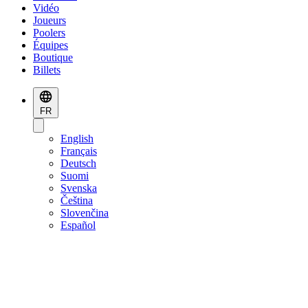
Vidéo
Joueurs
Poolers
Équipes
Boutique
Billets
FR
English
Français
Deutsch
Suomi
Svenska
Čeština
Slovenčina
Español