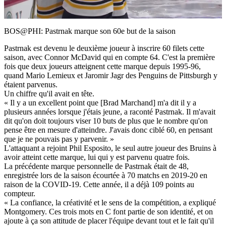
Video
BOS@PHI: Pastrnak marque son 60e but de la saison
Pastrnak est devenu le deuxième joueur à inscrire 60 filets cette
saison, avec Connor McDavid qui en compte 64. C'est la première
fois que deux joueurs atteignent cette marque depuis 1995-96,
quand Mario Lemieux et Jaromir Jagr des Penguins de Pittsburgh y
étaient parvenus.
Un chiffre qu'il avait en tête.
« Il y a un excellent point que [Brad Marchand] m'a dit il y a
plusieurs années lorsque j'étais jeune, a raconté Pastrnak. Il m'avait
dit qu'on doit toujours viser 10 buts de plus que le nombre qu'on
pense être en mesure d'atteindre. J'avais donc ciblé 60, en pensant
que je ne pouvais pas y parvenir. »
L'attaquant a rejoint Phil Esposito, le seul autre joueur des Bruins à
avoir atteint cette marque, lui qui y est parvenu quatre fois.
La précédente marque personnelle de Pastrnak était de 48,
enregistrée lors de la saison écourtée à 70 matchs en 2019-20 en
raison de la COVID-19. Cette année, il a déjà 109 points au
compteur.
« La confiance, la créativité et le sens de la compétition, a expliqué
Montgomery. Ces trois mots en C font partie de son identité, et on
ajoute à ça son attitude de placer l'équipe devant tout et le fait qu'il