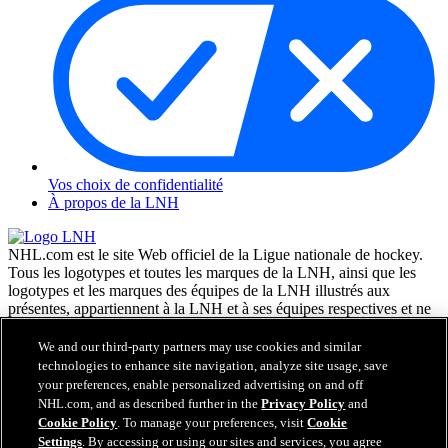
Vos choix de confidentialité
À propos de la LNH
NHL.com est le site Web officiel de la Ligue nationale de hockey.
Tous les logotypes et toutes les marques de la LNH, ainsi que les
logotypes et les marques des équipes de la LNH illustrés aux
présentes, appartiennent à la LNH et à ses équipes respectives et ne
peuvent être reproduits sans le consentement préalable écrit de NHL
Enterprises, L.P. © LNH 2026. Tous droits réservés. Tous les
We and our third-party partners may use cookies and similar
chandails d'équipe de la LNH personnalisés avec les noms des
technologies to enhance site navigation, analyze site usage, save
joueurs de la LNH et leurs numéros sont officiellement sous license
your preferences, enable personalized advertising on and off
de la LNH et de l'AJLNH. Le mot servant de marque Zamboni et la
NHL.com, and as described further in the
Privacy Policy
and
configuration de la surfaceuse Zamboni sont des marques de
Cookie Policy
. To manage your preferences, visit
Cookie
commerce déposées de Frank J. Zamboni & Co., Inc. © Frank J.
Settings
. By accessing or using our sites and services, you agree