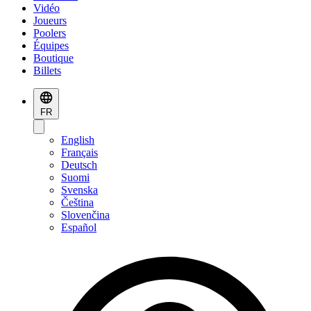
Vidéo
Joueurs
Poolers
Équipes
Boutique
Billets
FR
English
Français
Deutsch
Suomi
Svenska
Čeština
Slovenčina
Español