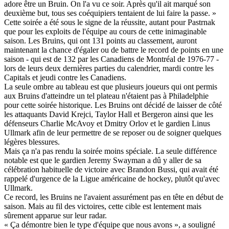
adore être un Bruin. On l'a vu ce soir. Après qu'il ait marqué son
deuxième but, tous ses coéquipiers tentaient de lui faire la passe. »
Cette soirée a été sous le signe de la réussite, autant pour Pastrnak
que pour les exploits de l'équipe au cours de cette inimaginable
saison. Les Bruins, qui ont 131 points au classement, auront
maintenant la chance d'égaler ou de battre le record de points en une
saison - qui est de 132 par les Canadiens de Montréal de 1976-77 -
lors de leurs deux dernières parties du calendrier, mardi contre les
Capitals et jeudi contre les Canadiens.
La seule ombre au tableau est que plusieurs joueurs qui ont permis
aux Bruins d'atteindre un tel plateau n'étaient pas à Philadelphie
pour cette soirée historique. Les Bruins ont décidé de laisser de côté
les attaquants David Krejci, Taylor Hall et Bergeron ainsi que les
défenseurs Charlie McAvoy et Dmitry Orlov et le gardien Linus
Ullmark afin de leur permettre de se reposer ou de soigner quelques
légères blessures.
Mais ça n'a pas rendu la soirée moins spéciale. La seule différence
notable est que le gardien Jeremy Swayman a dû y aller de sa
célébration habituelle de victoire avec Brandon Bussi, qui avait été
rappelé d'urgence de la Ligue américaine de hockey, plutôt qu'avec
Ullmark.
Ce record, les Bruins ne l'avaient assurément pas en tête en début de
saison. Mais au fil des victoires, cette cible est lentement mais
sûrement apparue sur leur radar.
« Ça démontre bien le type d'équipe que nous avons », a souligné