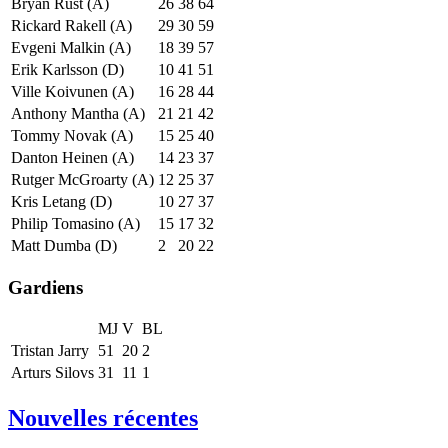
Bryan Rust (A)
26
38
64
Rickard Rakell (A)
29
30
59
Evgeni Malkin (A)
18
39
57
Erik Karlsson (D)
10
41
51
Ville Koivunen (A)
16
28
44
Anthony Mantha (A)
21
21
42
Tommy Novak (A)
15
25
40
Danton Heinen (A)
14
23
37
Rutger McGroarty (A)
12
25
37
Kris Letang (D)
10
27
37
Philip Tomasino (A)
15
17
32
Matt Dumba (D)
2
20
22
Gardiens
MJ
V
BL
Tristan Jarry
51
20
2
Arturs Silovs
31
11
1
Nouvelles récentes