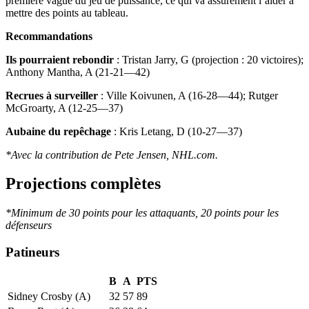
première vague du jeu de puissance, ce qui va assurément l’aider à
mettre des points au tableau.
Recommandations
Ils pourraient rebondir
: Tristan Jarry, G (projection : 20 victoires);
Anthony Mantha, A (21-21—42)
Recrues à surveiller
: Ville Koivunen, A (16-28—44); Rutger
McGroarty, A (12-25—37)
Aubaine du repêchage
: Kris Letang, D (10-27—37)
*Avec la contribution de Pete Jensen, NHL.com.
Projections complètes
*Minimum de 30 points pour les attaquants, 20 points pour les
défenseurs
Patineurs
B
A
PTS
Sidney Crosby (A)
32
57
89