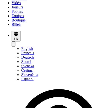
Vidéo
Joueurs
Poolers
Équipes
Boutique
Billets
FR
English
Français
Deutsch
Suomi
Svenska
Čeština
Slovenčina
Español