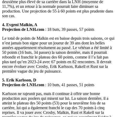
deuxième plus élevé de sa carrière dans la LNH (moyenne de
11,7%), et un retour à la normale pourrait faire diminuer sa
production. Une projection de 55 à 60 points est plus prudente dans
son cas.
4. Evgeni Malkin, A
Projection de LNH.com
: 18 buts, 39 passes, 57 points
Le total de points de Malkin est en baisse depuis trois saisons, ce qui
n’est jamais bon signe pour un joueur de 39 ans dont les belles
années appartiennent résolument au passé. Le vétéran a été limité à
50 points (16 buts, 34 passes) la saison dernière, mais il pourrait
rebondir et franchir le plateau des 60 points, comme il l’a fait pas
plus tard qu’en 2023-24 avec 67 points en 82 rencontres. Il devrait
encore évoluer avec Crosby, Erik Karlsson, Rakell et Rust sur la
première vague du jeu de puissance.
5. Erik Karlsson, D
Projection de LNH.com
: 10 buts, 41 passes, 51 points
Karlsson ne rajeunit pas, mais il continue à offrir une bonne
production aux poolers qui misent sur lui. La saison dernière, il a
atteint le plateau des 50 points (53) pour la neuvième fois de sa
carrière, lui qui a également franchi le cap des 70 points à cinq
reprises. Il va jouer avec Crosby, Malkin, Rust et Rakell sur la