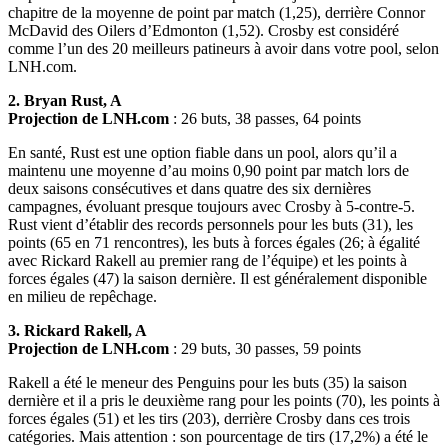
chapitre de la moyenne de point par match (1,25), derrière Connor
McDavid des Oilers d’Edmonton (1,52). Crosby est considéré
comme l’un des 20 meilleurs patineurs à avoir dans votre pool, selon
LNH.com.
2. Bryan Rust, A
Projection de LNH.com
: 26 buts, 38 passes, 64 points
En santé, Rust est une option fiable dans un pool, alors qu’il a
maintenu une moyenne d’au moins 0,90 point par match lors de
deux saisons consécutives et dans quatre des six dernières
campagnes, évoluant presque toujours avec Crosby à 5-contre-5.
Rust vient d’établir des records personnels pour les buts (31), les
points (65 en 71 rencontres), les buts à forces égales (26; à égalité
avec Rickard Rakell au premier rang de l’équipe) et les points à
forces égales (47) la saison dernière. Il est généralement disponible
en milieu de repêchage.
3. Rickard Rakell, A
Projection de LNH.com
: 29 buts, 30 passes, 59 points
Rakell a été le meneur des Penguins pour les buts (35) la saison
dernière et il a pris le deuxième rang pour les points (70), les points à
forces égales (51) et les tirs (203), derrière Crosby dans ces trois
catégories. Mais attention : son pourcentage de tirs (17,2%) a été le