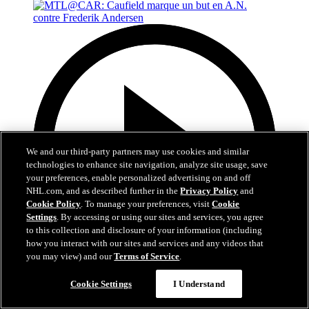
We and our third-party partners may use cookies and similar
technologies to enhance site navigation, analyze site usage, save
your preferences, enable personalized advertising on and off
NHL.com, and as described further in the
Privacy Policy
and
Cookie Policy
. To manage your preferences, visit
Cookie
Settings
. By accessing or using our sites and services, you agree
to this collection and disclosure of your information (including
how you interact with our sites and services and any videos that
you may view) and our
Terms of Service
.
0:48
Cookie Settings
I Understand
MTL@CAR: Caufield marque un but en A.N.