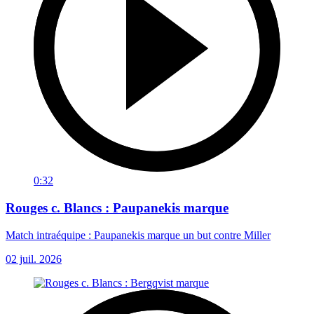
0:32
Rouges c. Blancs : Paupanekis marque
Match intraéquipe : Paupanekis marque un but contre Miller
02 juil. 2026