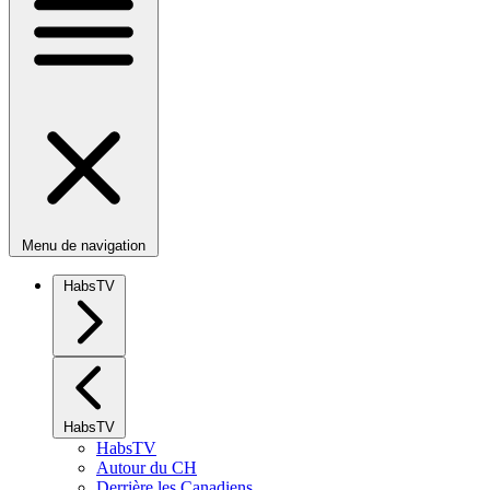
Menu de navigation
HabsTV
HabsTV
HabsTV
Autour du CH
Derrière les Canadiens