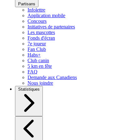
Partisans
Infolettre
Application mobile
Concours
Initiatives de partenaires
Les mascottes
Fonds d'écran
7e joueur
Fan Club
Habs+
Club canin
5 km en fête
FAQ
Demande aux Canadiens
Nous joindre
Statistiques