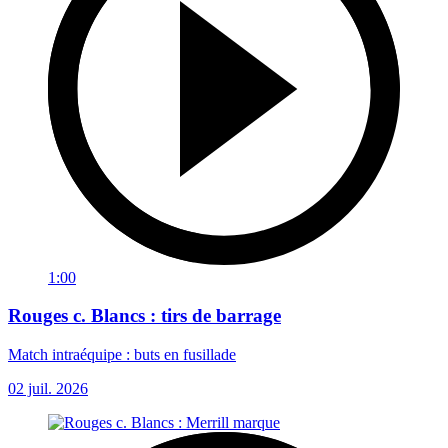
1:00
Rouges c. Blancs : tirs de barrage
Match intraéquipe : buts en fusillade
02 juil. 2026