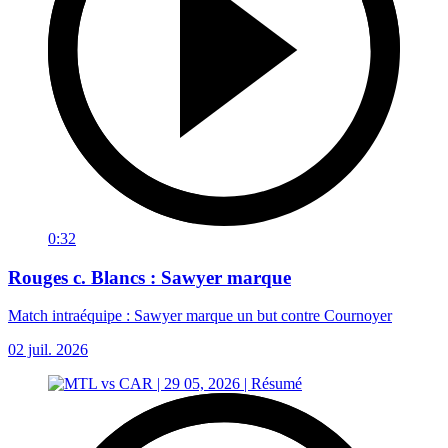
0:32
Rouges c. Blancs : Sawyer marque
Match intraéquipe : Sawyer marque un but contre Cournoyer
02 juil. 2026