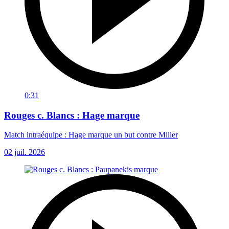
0:31
Rouges c. Blancs : Hage marque
Match intraéquipe : Hage marque un but contre Miller
02 juil. 2026