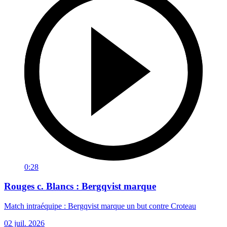
0:28
Rouges c. Blancs : Bergqvist marque
Match intraéquipe : Bergqvist marque un but contre Croteau
02 juil. 2026