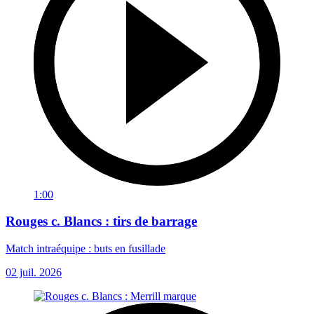
1:00
Rouges c. Blancs : tirs de barrage
Match intraéquipe : buts en fusillade
02 juil. 2026