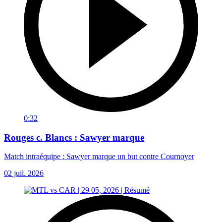
0:32
Rouges c. Blancs : Sawyer marque
Match intraéquipe : Sawyer marque un but contre Cournoyer
02 juil. 2026