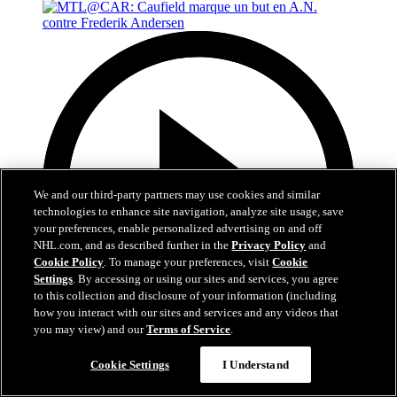
We and our third-party partners may use cookies and similar
technologies to enhance site navigation, analyze site usage, save
your preferences, enable personalized advertising on and off
NHL.com, and as described further in the
Privacy Policy
and
Cookie Policy
. To manage your preferences, visit
Cookie
Settings
. By accessing or using our sites and services, you agree
to this collection and disclosure of your information (including
how you interact with our sites and services and any videos that
you may view) and our
Terms of Service
.
0:48
Cookie Settings
I Understand
MTL@CAR: Caufield marque un but en A.N.