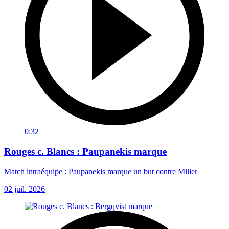
0:32
Rouges c. Blancs : Paupanekis marque
Match intraéquipe : Paupanekis marque un but contre Miller
02 juil. 2026