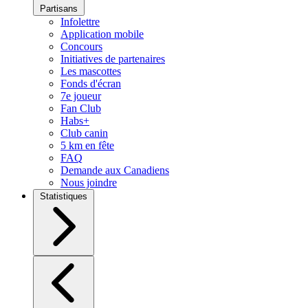
Partisans
Infolettre
Application mobile
Concours
Initiatives de partenaires
Les mascottes
Fonds d'écran
7e joueur
Fan Club
Habs+
Club canin
5 km en fête
FAQ
Demande aux Canadiens
Nous joindre
Statistiques