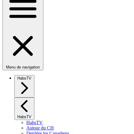
Menu de navigation
HabsTV
HabsTV
HabsTV
Autour du CH
Derrière les Canadiens