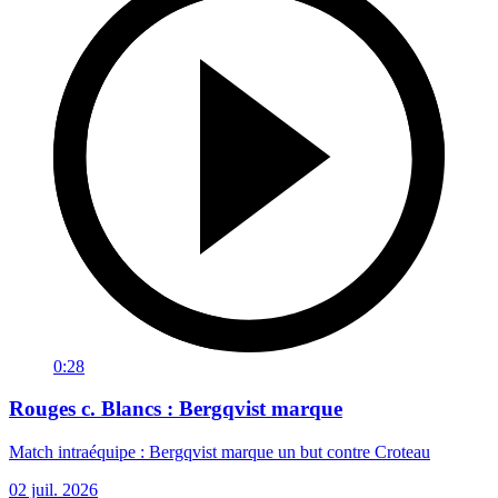
0:28
Rouges c. Blancs : Bergqvist marque
Match intraéquipe : Bergqvist marque un but contre Croteau
02 juil. 2026