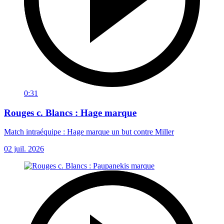
0:31
Rouges c. Blancs : Hage marque
Match intraéquipe : Hage marque un but contre Miller
02 juil. 2026