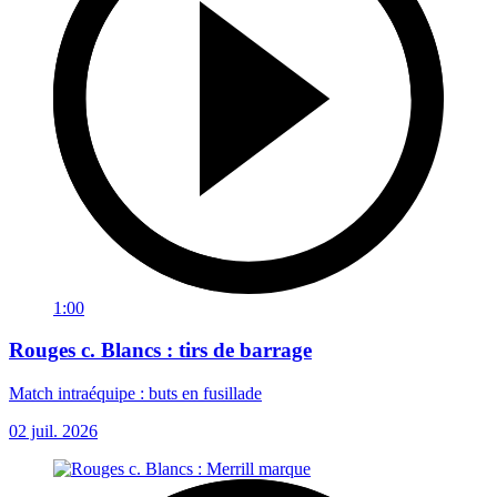
1:00
Rouges c. Blancs : tirs de barrage
Match intraéquipe : buts en fusillade
02 juil. 2026