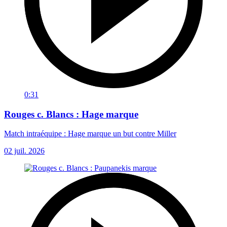
0:31
Rouges c. Blancs : Hage marque
Match intraéquipe : Hage marque un but contre Miller
02 juil. 2026