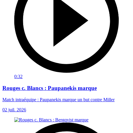
0:32
Rouges c. Blancs : Paupanekis marque
Match intraéquipe : Paupanekis marque un but contre Miller
02 juil. 2026