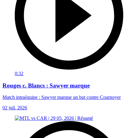
0:32
Rouges c. Blancs : Sawyer marque
Match intraéquipe : Sawyer marque un but contre Cournoyer
02 juil. 2026