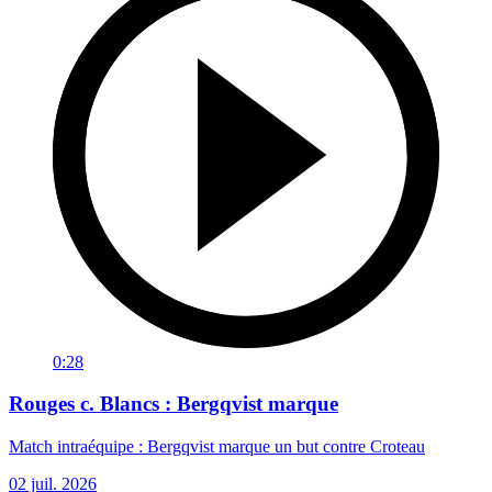
0:28
Rouges c. Blancs : Bergqvist marque
Match intraéquipe : Bergqvist marque un but contre Croteau
02 juil. 2026