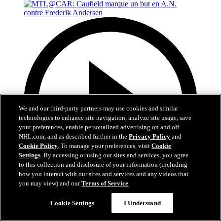
We and our third-party partners may use cookies and similar
technologies to enhance site navigation, analyze site usage, save
your preferences, enable personalized advertising on and off
NHL.com, and as described further in the
Privacy Policy
and
Cookie Policy
. To manage your preferences, visit
Cookie
Settings
. By accessing or using our sites and services, you agree
to this collection and disclosure of your information (including
how you interact with our sites and services and any videos that
you may view) and our
Terms of Service
.
0:48
Cookie Settings
I Understand
MTL@CAR: Caufield marque un but en A.N.