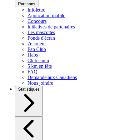
Partisans
Infolettre
Application mobile
Concours
Initiatives de partenaires
Les mascottes
Fonds d'écran
7e joueur
Fan Club
Habs+
Club canin
5 km en fête
FAQ
Demande aux Canadiens
Nous joindre
Statistiques