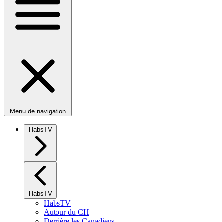
Menu de navigation
HabsTV
HabsTV
HabsTV
Autour du CH
Derrière les Canadiens