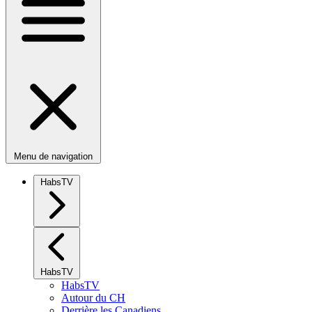
Menu de navigation
HabsTV
HabsTV
HabsTV
Autour du CH
Derrière les Canadiens