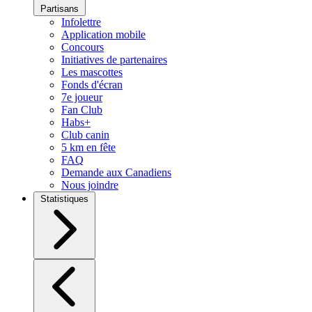
Partisans
Infolettre
Application mobile
Concours
Initiatives de partenaires
Les mascottes
Fonds d'écran
7e joueur
Fan Club
Habs+
Club canin
5 km en fête
FAQ
Demande aux Canadiens
Nous joindre
Statistiques