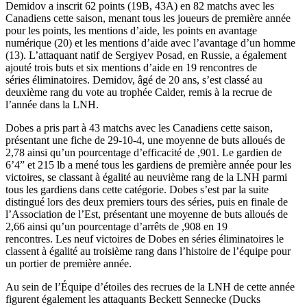
Demidov a inscrit 62 points (19B, 43A) en 82 matchs avec les
Canadiens cette saison, menant tous les joueurs de première année
pour les points, les mentions d’aide, les points en avantage
numérique (20) et les mentions d’aide avec l’avantage d’un homme
(13). L’attaquant natif de Sergiyev Posad, en Russie, a également
ajouté trois buts et six mentions d’aide en 19 rencontres de
séries éliminatoires. Demidov, âgé de 20 ans, s’est classé au
deuxième rang du vote au trophée Calder, remis à la recrue de
l’année dans la LNH.
Dobes a pris part à 43 matchs avec les Canadiens cette saison,
présentant une fiche de 29-10-4, une moyenne de buts alloués de
2,78 ainsi qu’un pourcentage d’efficacité de ,901. Le gardien de
6’4” et 215 lb a mené tous les gardiens de première année pour les
victoires, se classant à égalité au neuvième rang de la LNH parmi
tous les gardiens dans cette catégorie. Dobes s’est par la suite
distingué lors des deux premiers tours des séries, puis en finale de
l’Association de l’Est, présentant une moyenne de buts alloués de
2,66 ainsi qu’un pourcentage d’arrêts de ,908 en 19
rencontres. Les neuf victoires de Dobes en séries éliminatoires le
classent à égalité au troisième rang dans l’histoire de l’équipe pour
un portier de première année.
Au sein de l’Équipe d’étoiles des recrues de la LNH de cette année
figurent également les attaquants Beckett Sennecke (Ducks