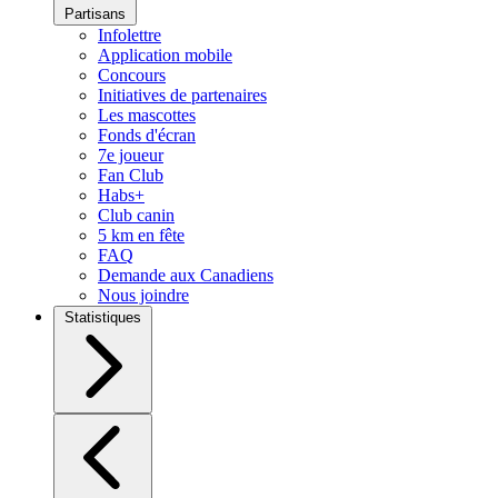
Partisans
Infolettre
Application mobile
Concours
Initiatives de partenaires
Les mascottes
Fonds d'écran
7e joueur
Fan Club
Habs+
Club canin
5 km en fête
FAQ
Demande aux Canadiens
Nous joindre
Statistiques