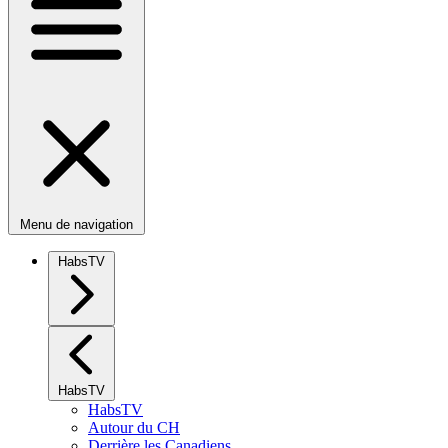
Menu de navigation
HabsTV
HabsTV
HabsTV
Autour du CH
Derrière les Canadiens