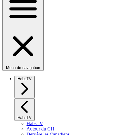
Menu de navigation
HabsTV
HabsTV
HabsTV
Autour du CH
Derrière les Canadiens