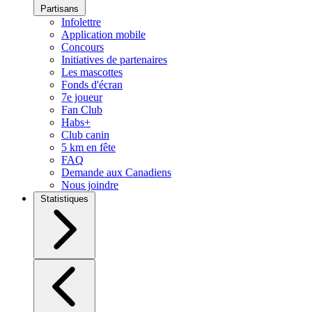
Partisans
Infolettre
Application mobile
Concours
Initiatives de partenaires
Les mascottes
Fonds d'écran
7e joueur
Fan Club
Habs+
Club canin
5 km en fête
FAQ
Demande aux Canadiens
Nous joindre
Statistiques