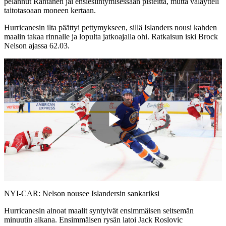
pelannut Rantanen jäi ensiesiintymisessään pisteittä, mutta väläytteli
taitotasoaan moneen kertaan.
Hurricanesin ilta päättyi pettymykseen, sillä Islanders nousi kahden
maalin takaa rinnalle ja lopulta jatkoajalla ohi. Ratkaisun iski Brock
Nelson ajassa 62.03.
Play
Video
NYI-CAR: Nelson nousee Islandersin sankariksi
Hurricanesin ainoat maalit syntyivät ensimmäisen seitsemän
minuutin aikana. Ensimmäisen rysän latoi Jack Roslovic