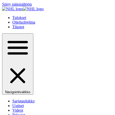
Siirry pääsisältöön
Tulokset
Otteluohjelma
Tilastot
Navigointivalikko
Sarjataulukko
Uutiset
Videot
Pelaajat