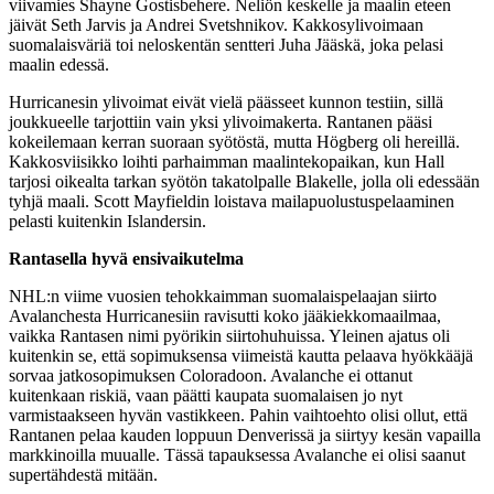
viivamies Shayne Gostisbehere. Neliön keskelle ja maalin eteen
jäivät Seth Jarvis ja Andrei Svetshnikov. Kakkosylivoimaan
suomalaisväriä toi neloskentän sentteri Juha Jääskä, joka pelasi
maalin edessä.
Hurricanesin ylivoimat eivät vielä päässeet kunnon testiin, sillä
joukkueelle tarjottiin vain yksi ylivoimakerta. Rantanen pääsi
kokeilemaan kerran suoraan syötöstä, mutta Högberg oli hereillä.
Kakkosviisikko loihti parhaimman maalintekopaikan, kun Hall
tarjosi oikealta tarkan syötön takatolpalle Blakelle, jolla oli edessään
tyhjä maali. Scott Mayfieldin loistava mailapuolustuspelaaminen
pelasti kuitenkin Islandersin.
Rantasella hyvä ensivaikutelma
NHL:n viime vuosien tehokkaimman suomalaispelaajan siirto
Avalanchesta Hurricanesiin ravisutti koko jääkiekkomaailmaa,
vaikka Rantasen nimi pyörikin siirtohuhuissa. Yleinen ajatus oli
kuitenkin se, että sopimuksensa viimeistä kautta pelaava hyökkääjä
sorvaa jatkosopimuksen Coloradoon. Avalanche ei ottanut
kuitenkaan riskiä, vaan päätti kaupata suomalaisen jo nyt
varmistaakseen hyvän vastikkeen. Pahin vaihtoehto olisi ollut, että
Rantanen pelaa kauden loppuun Denverissä ja siirtyy kesän vapailla
markkinoilla muualle. Tässä tapauksessa Avalanche ei olisi saanut
supertähdestä mitään.