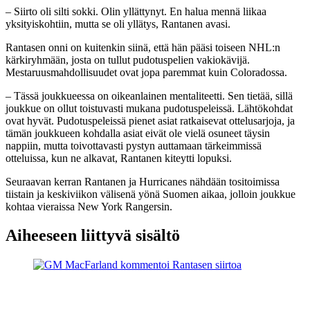
– Siirto oli silti sokki. Olin yllättynyt. En halua mennä liikaa
yksityiskohtiin, mutta se oli yllätys, Rantanen avasi.
Rantasen onni on kuitenkin siinä, että hän pääsi toiseen NHL:n
kärkiryhmään, josta on tullut pudotuspelien vakiokävijä.
Mestaruusmahdollisuudet ovat jopa paremmat kuin Coloradossa.
– Tässä joukkueessa on oikeanlainen mentaliteetti. Sen tietää, sillä
joukkue on ollut toistuvasti mukana pudotuspeleissä. Lähtökohdat
ovat hyvät. Pudotuspeleissä pienet asiat ratkaisevat ottelusarjoja, ja
tämän joukkueen kohdalla asiat eivät ole vielä osuneet täysin
nappiin, mutta toivottavasti pystyn auttamaan tärkeimmissä
otteluissa, kun ne alkavat, Rantanen kiteytti lopuksi.
Seuraavan kerran Rantanen ja Hurricanes nähdään tositoimissa
tiistain ja keskiviikon välisenä yönä Suomen aikaa, jolloin joukkue
kohtaa vieraissa New York Rangersin.
Aiheeseen liittyvä sisältö