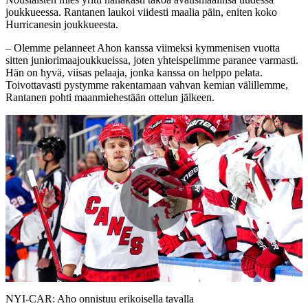
joukkueessa. Rantanen laukoi viidesti maalia päin, eniten koko
Hurricanesin joukkueesta.
– Olemme pelanneet Ahon kanssa viimeksi kymmenisen vuotta
sitten juniorimaajoukkueissa, joten yhteispelimme paranee varmasti.
Hän on hyvä, viisas pelaaja, jonka kanssa on helppo pelata.
Toivottavasti pystymme rakentamaan vahvan kemian välillemme,
Rantanen pohti maanmiehestään ottelun jälkeen.
Play
Video
NYI-CAR: Aho onnistuu erikoisella tavalla