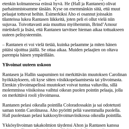
etenkin kolmannessa erässä hyvä. He (Hall ja Rantanen) olivat
parhaimmistoamme tänään. Kyse on enemmänkin siitä, että muut
pelaajat tottuvat heihin. Esimerkiksi Aho ei osannut joissakin
tilanteissa lukea Rantasen liikkeitä, joten peli ei ollut vielä niin
sujuvaa. Toivottavasti asia muuttuu myöhemmin, Brind’Amour
mietiskeli ja lisäsi, että Rantanen tarvitsee hieman aikaa tottuakseen
uuteen pelisysteemiin.
– Rantanen ei voi vielä tietää, kuinka pelaamme ja miten hänen
pitäisi sijoittua jäällä. Se ottaa aikaa. Muiden pelaajien on oltava
parempia hänen ympärillään.
Ylivoimat uuteen uskoon
Rantasen ja Hallin saapuminen toi merkittävän muutoksen Carolinan
hyökkäykseen, oli kyse sitten viisikkopelaamisesta tai ylivoimasta.
Etenkin ylivoimapelissä muutokset voivat tuntua valtavilta, sillä
molemmissa viisikoissa vaihtui oikean puolen pointin pelaaja, jolla
on merkittävä rooli ylivoimassa.
Rantanen pelasi oikealla pointilla Coloradossakin ja sai odotetusti
saman tontin Carolinassa. Aho pyöritti peliä vasemmalla puolella.
Hall puolestaan pelasi kakkosylivoimaviisikossa oikealla pointilla.
Ykkösylivoiman takakolmion täydensi Ahon ja Rantasen kanssa