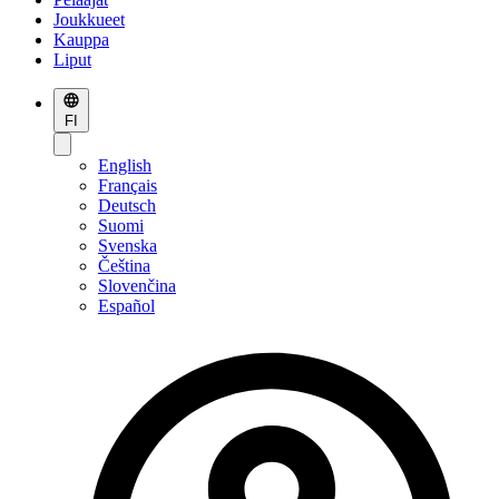
Joukkueet
Kauppa
Liput
FI
English
Français
Deutsch
Suomi
Svenska
Čeština
Slovenčina
Español