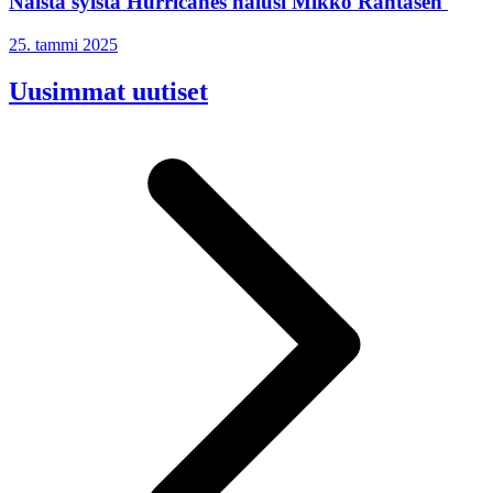
Näistä syistä Hurricanes halusi Mikko Rantasen
25. tammi 2025
Uusimmat uutiset