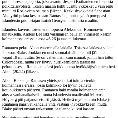
puolittaisesta läpiajosta, joka avautui Jesperi Kotkaniemen hienosta
poikittaissyötöstä. Toisen maalin loihti uusittu ykkösketju vain reilu
minuutti Roslovicin osuman jälkeen. Keskushyökkääjä Sebastian
Aho yritti pelata keskustaan Rantaselle, mutta syöttö pomppasi
Islandersin puolustajan Isaiah Georgen luistimista maaliin.
Islanders kavensi toisen erän lopussa Aleksander Romanovin
kihauksella. Anders Lee iski varsinaisen peliajan viimeisen kaapin
kolmannessa erässä ajassa 46.26 ja tasoitti lukemat.
Rantanen pelasi Ahon vasemmalla laidalla. Toisessa laidassa viiletti
Jackson Blake. Joukkueen uusi suomalaistähti kellotti jääaikaa
vajaat 19 minuuttia. Se on vähemmän kuin määrät, joihin hän tottui
Coloradossa, mutta syy löytyy hurrikaanileirin tasaisesta
peluutuksesta. Rantanen pelasi joukkueensa hyökkääjistä eniten heti
Ahon (20.54) jälkeen.
Ahon, Blaken ja Rantasen yhteispeli alkoi toimia etenkin
kolmannessa erässä, jossa kolmikko loi hyvin painetta
kotijoukkueen päätyyn. Rantanen haki maalia kolmannen erän
alussa vanhanaikaisella, mutta Islandersin maalivahti Marcus
Högberg piti patjansa visusti jäässä. Hetkeä myöhemmin Blake ja
Rantanen pääsivät kahdella yhtä vastaan -hyökkäykseen, mutta
Blake päätyi omaan ratkaisuun, ja tilanne kuivui kasaan.
Nousiaisten mies yritti hanakasti takoa avausmaalinsa uudessa