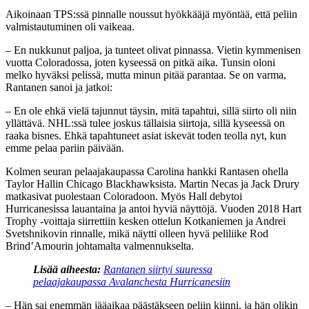
Aikoinaan TPS:ssä pinnalle noussut hyökkääjä myöntää, että peliin
valmistautuminen oli vaikeaa.
– En nukkunut paljoa, ja tunteet olivat pinnassa. Vietin kymmenisen
vuotta Coloradossa, joten kyseessä on pitkä aika. Tunsin oloni
melko hyväksi pelissä, mutta minun pitää parantaa. Se on varma,
Rantanen sanoi ja jatkoi:
– En ole ehkä vielä tajunnut täysin, mitä tapahtui, sillä siirto oli niin
yllättävä. NHL:ssä tulee joskus tällaisia siirtoja, sillä kyseessä on
raaka bisnes. Ehkä tapahtuneet asiat iskevät toden teolla nyt, kun
emme pelaa pariin päivään.
Kolmen seuran pelaajakaupassa Carolina hankki Rantasen ohella
Taylor Hallin Chicago Blackhawksista. Martin Necas ja Jack Drury
matkasivat puolestaan Coloradoon. Myös Hall debytoi
Hurricanesissa lauantaina ja antoi hyviä näyttöjä. Vuoden 2018 Hart
Trophy -voittaja siirrettiin kesken ottelun Kotkaniemen ja Andrei
Svetshnikovin rinnalle, mikä näytti olleen hyvä peliliike Rod
Brind’Amourin johtamalta valmennukselta.
Lisää aiheesta:
Rantanen siirtyi suuressa
pelaajakaupassa Avalanchesta Hurricanesiin
– Hän sai enemmän jääaikaa päästäkseen peliin kiinni, ja hän olikin