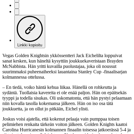
Linkki kopioitu
Vegas Golden Knightsin ykkössentteri Jack Eichelilta loppuivat
sanat kesken, kun häneltä kysyttiin joukkuekaveristaan Brayden
McNabbista. Hän yritti kuvailla puolustajaa, joka oli noussut
suurimmaksi puheenaiheeksi lauantaina Stanley Cup -finaalisarjan
kolmannessa ottelussa.
– En tiedä, voiko häntä kehua liikaa. Hänellä on rohkeutta ja
sydäntä. Tuollaisia kavereita ei ole enää paljon. Hän on epäitsekäs
tyyppi ja todella sisukas. Oli uskomatonta, että hän pystyi pelaamaan
niin kovalla tasolla kokemansa jälkeen. Hän on iso osa tätä
joukkuetta, ja on ollut jo pitkään, Eichel ylisti.
Joskus voisi ajatella, että kokenut pelaaja vain pumppaa toisen
pelimiehen renkaita tärkeän voiton jälkeen. Golden Knights kaatoi
Carolina Hurricanesin kolmannen finaalin toisessa jatkoerässä 5-4 ja