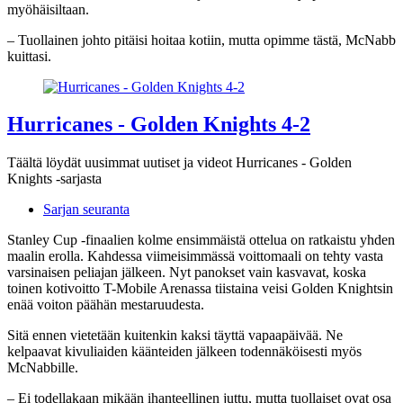
myöhäisiltaan.
– Tuollainen johto pitäisi hoitaa kotiin, mutta opimme tästä, McNabb
kuittasi.​
Hurricanes - Golden Knights 4-2
Täältä löydät uusimmat uutiset ja videot Hurricanes - Golden
Knights -sarjasta
Sarjan seuranta
Stanley Cup -finaalien kolme ensimmäistä ottelua on ratkaistu yhden
maalin erolla. Kahdessa viimeisimmässä voittomaali on tehty vasta
varsinaisen peliajan jälkeen. Nyt panokset vain kasvavat, koska
toinen kotivoitto T-Mobile Arenassa tiistaina veisi Golden Knightsin
enää voiton päähän mestaruudesta.
Sitä ennen vietetään kuitenkin kaksi täyttä vapaapäivää. Ne
kelpaavat kivuliaiden käänteiden jälkeen todennäköisesti myös
McNabbille.
– Ei todellakaan mikään ihanteellinen juttu, mutta tuollaiset ovat osa