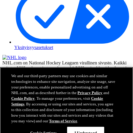
Yksityisyysasetukset
NHL.com on National Hockey Leaguen virallinen sivusto. Kaikki
esitetyt NHL:n logot ja tunnukset sekä NHL:n joukkueiden logot ja
tunnukset ovat NHL:n ja sen joukkueiden omaisuutta, eikä niitä saa
We and our third-party partners may use cookies and similar
toisintaa ilman NHL Enterprises, L.P.:n hyväksyntää. © NHL 2026.
technologies to enhance site navigation, analyze site usage, save
Kaikki oikeudet pidätetään. Kaikki NHL-joukkueiden pelaajien
your preferences, enable personalized advertising on and off
nimillä ja numeroilla varustetut pelipaidat ovat virallisesti NHL:n ja
NHL.com, and as described further in the
Privacy Policy
and
NHLPA:n lisenssin alla. Zambonin merkki ja Zamboni-jääkoneen
Cookie Policy
. To manage your preferences, visit
Cookie
rakenne ovat rekisteröityjä tavaramerkkejä, jotka omistaa Frank J.
Settings
. By accessing or using our sites and services, you agree
Zamboni & Co., Inc. © Frank J. Zamboni & Co., Inc. 2026. Kaikki
to this collection and disclosure of your information (including
oikeudet pidätetään. Kaikki muut kolmannen osapuolen
how you interact with our sites and services and any videos that
tavaramerkit ja tekijänoikeudet ovat niiden omistajien omaisuutta.
you may view) and our
Terms of Service
.
Kaikki oikeudet pidätetään.
Cookie Settings
I Understand