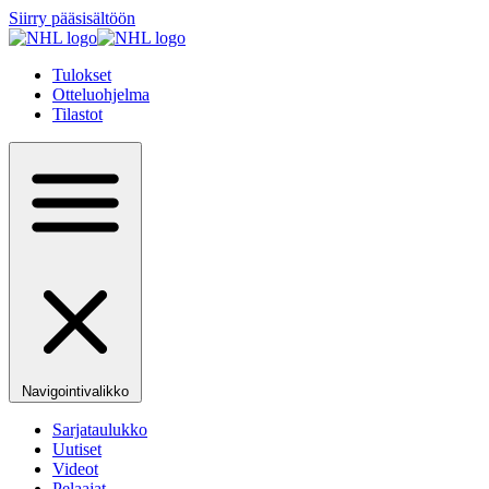
Siirry pääsisältöön
Tulokset
Otteluohjelma
Tilastot
Navigointivalikko
Sarjataulukko
Uutiset
Videot
Pelaajat