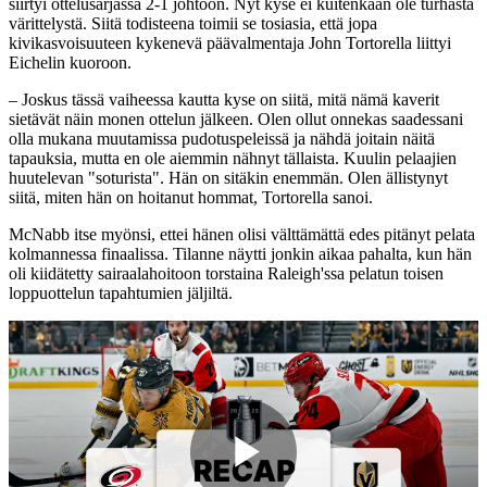
siirtyi ottelusarjassa 2-1 johtoon. Nyt kyse ei kuitenkaan ole turhasta
värittelystä. Siitä todisteena toimii se tosiasia, että jopa
kivikasvoisuuteen kykenevä päävalmentaja John Tortorella liittyi
Eichelin kuoroon.
– Joskus tässä vaiheessa kautta kyse on siitä, mitä nämä kaverit
sietävät näin monen ottelun jälkeen. Olen ollut onnekas saadessani
olla mukana muutamissa pudotuspeleissä ja nähdä joitain näitä
tapauksia, mutta en ole aiemmin nähnyt tällaista. Kuulin pelaajien
huutelevan "soturista". Hän on sitäkin enemmän. Olen ällistynyt
siitä, miten hän on hoitanut hommat, Tortorella sanoi.
McNabb itse myönsi, ettei hänen olisi välttämättä edes pitänyt pelata
kolmannessa finaalissa. Tilanne näytti jonkin aikaa pahalta, kun hän
oli kiidätetty sairaalahoitoon torstaina Raleigh'ssa pelatun toisen
loppuottelun tapahtumien jäljiltä.