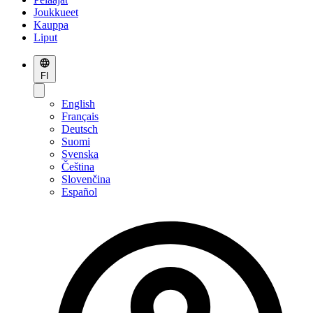
Joukkueet
Kauppa
Liput
FI
English
Français
Deutsch
Suomi
Svenska
Čeština
Slovenčina
Español