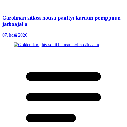
Carolinan sitkeä nousu päättyi karuun pomppuun
jatkoajalla
07. kesä 2026