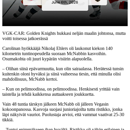
Play
Video
VGK-CAR: Golden Knights hukkasi neljän maalin johtonsa, mutta
voitti toisessa jatkoerässä
Carolinan hyökkääjä Nikolaj Ehlers oli laukonut kiekon 140
kilometrin tuntinopeudella suoraan McNabbin kasvoihin.
Osumakohta oli juuri kypärän visiirin alapuolella.
– Olihan siinä epävarmuutta, kun olin sairaalassa. Herätessä tunsin
kuitenkin oloni hyväksi ja siinä vaiheessa tiesin, että minulla olisi
mahdollisuus, McNabb kertoi.
– Kun on pelimoodissa, on pelimoodissa. Henkisesti yrittää vain
taistella ja tehdä kaikkensa auttaakseen joukkuetta.
Vain 48 tuntia tärskyn jälkeen McNabb oli jälleen Vegasin
kokoonpanossa. Kasvoja suojasi junioriajoilta tuttu ristikko, jonka
läpi näkyivät vauriot. Puolustaja arvioi, että vammat vaativat 25-30
tikkiä.
– Tuntui enimmäkseen ihan hyvältä. Ristikko oli vähän erilainen ja