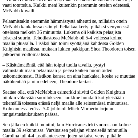
vaati totuttelua. Kaikki meni kuitenkin paremmin ottelun edetessä,
McNabb kuvaili.
Pelaamistakin enemmän hämmästystä aiheutti se, millaisin ottein
McNabb kaukalossa esiintyi. Peliaikaa kertyi pitkäksi venyneessä
ottelussa melkein 36 minuuttia. Lukema oli kaikista pelaajista
toiseksi suurin. Tehotilastossa McNabb oli 5-4 voitossa kolme
maalia plussalla. Lisäksi hän toimi syöttäjänä kahdessa Golden
Knightsin maalissa, mukaan lukien pakkipari Shea Theodoren toisen
jatkoerän voittomaalissa.
– Käsittämätöntä, että hän toipui tuolla tavalla, pystyi
valmistautumaan pelaamaan ja pelasi kaiken huomioiden
uskomattomasti. Ristikon kanssa on aina hankalaa, koska se muuttaa
näkökenttää ja niin edelleen, Theodore kertasi.
Saattaa olla, että McNabbin esimerkki siivitti Golden Knightsin
niinkin väkevään suoritukseen. Joukkue huudatti kotiyleisöään
tekemällä toisessa erässä neljä maalia alle seitsemässä minuutissa.
Kolmannessa erässä 5-0 johto oli Mitch Marnerin torjutun
rangaistuslaukauksen päässä.
Sen jälkeen kaikki muuttui, kun Hurricanes teki vuorostaan kolme
maalia 39 sekunnissa. Varsinaisen peliajan viimeisellä minuutilla
Carolina tuli 4-4 tasatilanteeseen, joten ratkaisu venyi pitkälle