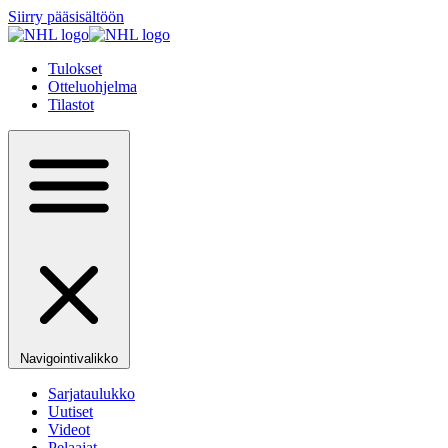
Siirry pääsisältöön
Tulokset
Otteluohjelma
Tilastot
Navigointivalikko
Sarjataulukko
Uutiset
Videot
Pelaajat