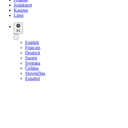
Joukkueet
Kauppa
Liput
FI
English
Français
Deutsch
Suomi
Svenska
Čeština
Slovenčina
Español