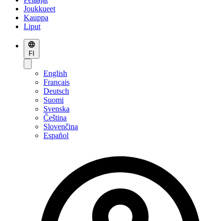
Joukkueet
Kauppa
Liput
FI
English
Français
Deutsch
Suomi
Svenska
Čeština
Slovenčina
Español