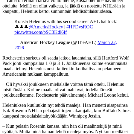
– Tämä oli erittäin tärkeä voitto meille, koska olemme hävinneet
otteluita. Meillä on ollut vaikeaa, ja jätkiä on nostettu NHL:ään ja
kaupattu, Helenius kertoi sunnuntain lehdistötilaisuudessa.
Konsta Helenius with his second career AHL hat trick!
🎩🎩🎩
@AmerksHockey
|
#HFDvsROC
pic.twitter.com/pSC3Kdl6If
— American Hockey League (@TheAHL)
March 22,
2026
Rochesterin surkeus oli saada jatkoa lauantaina, sillä Hartford Wolf
Pack johti kamppailua 1-0 ja 3-1. Joukkueensa kolme ensimmäistä
maalia tehnyt Helenius nosti kuitenkin kotihallissaan pelanneen
Americansin mukaan kamppailuun.
– Oli hyväksi joukkueen mielialalle voittaa tämä ottelu. Helenius
loisti tänään. Kolme maalia olivat mahtavat, todella tärkeät
joukkueellemme, Rochesterin päävalmentaja Michael Leone kehui.
Heleniuksen kuuluukin nyt tehdä maaleja. Hän menetti aisaparinsa
Isak Rosenin NHL:n pelaajasiirtojen takarajalla, kun Buffalo Sabres
kauppasi ruotsalaislaitahyökkääjän Winnipeg Jetsiin.
– Kun pelasin Rosenin kanssa, niin hän oli maalintekijä ja minä
syöttäjä. Mutta minä haluan tehdä maaleja myös. Nyt kun meillä ei