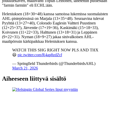
joukkuekaveri, maalivahti Topias Leinonen, lähetettiin puolestaan
"farmin farmiin" eli ECHL:ään.
Heleniuksen (18+30=48) kanssa samoissa lukemissa suomalaisten
AHL-pistepörssissä on Marjala (13+35=48). Seuraavina tulevat
Pyyhtiä (13+27=40), Colorado Eaglesin Valtteri Puustinen
(12+25=37), Järventie (17+19=36), Kaskimäki (15+18=33),
Koivunen (11+22=33), Halttunen (13+18=31) ja Leppänen
(9+22=31). Nyman (18+9=27) jakaa sinivalkoisen AHL-
maalipörssin kärkipaikkaa Heleniuksen kanssa.
WATCH THIS SHG RIGHT NOW PLS AND THX
😃
pic.twitter.com/R4ap8zdZrJ
— Springfield Thunderbirds (@ThunderbirdsAHL)
March 21, 2026
Aiheeseen liittyvä sisältö