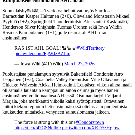
Kumpulaiselle ensimmäinen AHL-maali
Suomalaishyökkääjistä verkkoa heiluttivat myös San Jose
Barracudan Kasper Halttunen (2+0), Cleveland Monstersin Mikael
Pyyhtiä (1+2), Springfield Thunderbirdsin Aleksanteri Kaskimäki,
Henderson Silver Knightsin Tuomas Uronen sekä Iowa Wildin
Rasmus Kumpulainen (1+1), jolle osuma oli AHL-uran
ensimmäinen.
RAS 1ST AHL GOAL! 🚨🚨🚨
#WildTerritory
pic.twitter.com/FgWJzBZfIm
— Iowa Wild (@IAWild)
March 23, 2026
Puolustajista punalampun sytyttivät Bakersfield Condorsin Atro
Leppänen (1+2), Coachella Valley Firebirdsin Ville Ottavainen ja
Chicago Wolvesin Aleksi Heimosalmi. Leppäsen viikon ainoa maali
oli samalla lauantain kamppailun ainoa osuma ja myös hänen
ensimmäinen voittomaalinsa AHL:ssä. Osuman tarjoili Viljami
Marjala, joka merkkautti viikolla kaksi syöttöpistettä. Ottavainen
laittoi kiekon reppuun heti ensimmäisessä ottelussaan puolentoista
kuukauden mittaiseksi venyneen sairauslomansa jälkeen.
The force is strong with this one
#Condorstown
https://t.co/I47CSNeIhO
pic.twitter.com/XRD5zHgjow