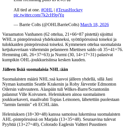
All tied at one.
#OHL
|
#TexasHockey
pic.twitter.com/7k2cH9pjYq
— Barrie Colts (@OHLBarrieColts)
March 18, 2026
Varaamaton Vanhanen (62 ottelua, 21+66=87 pistettä) sijoittui
WHL:n pistepörssissä yhdeksänneksi, syöttöpörssissä toiseksi ja
tulokkaiden pistepörssissä toiseksi. Kymmenen ottelua suomalaista
ketjukaveriaan vähemmän pelanneen Miettisen saldo oli 35+41=76.
Hemming (46, 26+37=63) ja Nurmi (30, 14+17=31) palasivat
kumpikin OHL-joukkueisiinsa kesken kauden.
Jälleen lisää suomalaisia NHL:ään
Suomalaisten määrä NHL:ssä kasvoi jälleen yhdellä, sillä Jani
Nyman kutsuttiin Seattle Krakenin ja Roby Järventie Edmonton
Oilersin vahvuuteen. Alaspäin tuli Wilkes-Barre/Scrantoniin
palannut Ville Koivunen. Heleniuksen ainoa suomalainen
joukkuekaveri, maalivahti Topias Leinonen, lähetettiin puolestaan
"farmin farmiin" eli ECHL:ään.
Heleniuksen (18+30=48) kanssa samoissa lukemissa suomalaisten
AHL-pistepörssissä on Marjala (13+35=48). Seuraavina tulevat
Pyyhtiä (13+27=40), Colorado Eaglesin Valtteri Puustinen