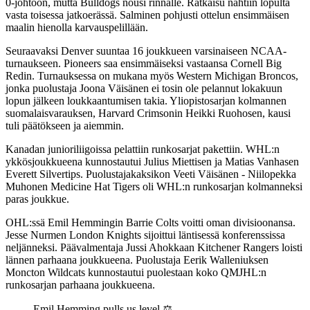
0-johtoon, mutta Bulldogs nousi rinnalle. Ratkaisu nähtiin lopulta
vasta toisessa jatkoerässä. Salminen pohjusti ottelun ensimmäisen
maalin hienolla karvauspelillään.
Seuraavaksi Denver suuntaa 16 joukkueen varsinaiseen NCAA-
turnaukseen. Pioneers saa ensimmäiseksi vastaansa Cornell Big
Redin. Turnauksessa on mukana myös Western Michigan Broncos,
jonka puolustaja Joona Väisänen ei tosin ole pelannut lokakuun
lopun jälkeen loukkaantumisen takia. Yliopistosarjan kolmannen
suomalaisvarauksen, Harvard Crimsonin Heikki Ruohosen, kausi
tuli päätökseen ja aiemmin.
Kanadan junioriliigoissa pelattiin runkosarjat pakettiin. WHL:n
ykkösjoukkueena kunnostautui Julius Miettisen ja Matias Vanhasen
Everett Silvertips. Puolustajakaksikon Veeti Väisänen - Niilopekka
Muhonen Medicine Hat Tigers oli WHL:n runkosarjan kolmanneksi
paras joukkue.
OHL:ssä Emil Hemmingin Barrie Colts voitti oman divisioonansa.
Jesse Nurmen London Knights sijoittui läntisessä konferenssissa
neljänneksi. Päävalmentaja Jussi Ahokkaan Kitchener Rangers loisti
lännen parhaana joukkueena. Puolustaja Eerik Walleniuksen
Moncton Wildcats kunnostautui puolestaan koko QMJHL:n
runkosarjan parhaana joukkueena.
Emil Hemming pulls us level ⚖️