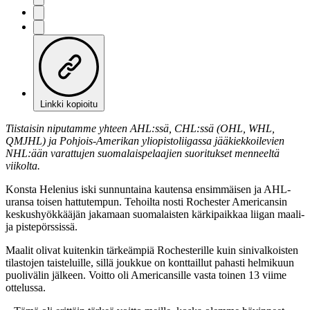
Linkki kopioitu
Tiistaisin niputamme yhteen AHL:ssä, CHL:ssä (OHL, WHL,
QMJHL) ja Pohjois-Amerikan yliopistoliigassa jääkiekkoilevien
NHL:ään varattujen suomalaispelaajien suoritukset menneeltä
viikolta.
Konsta Helenius iski sunnuntaina kautensa ensimmäisen ja AHL-
uransa toisen hattutempun. Tehoilta nosti Rochester Americansin
keskushyökkääjän jakamaan suomalaisten kärkipaikkaa liigan maali-
ja pistepörssissä.
Maalit olivat kuitenkin tärkeämpiä Rochesterille kuin sinivalkoisten
tilastojen taisteluille, sillä joukkue on konttaillut pahasti helmikuun
puolivälin jälkeen. Voitto oli Americansille vasta toinen 13 viime
ottelussa.