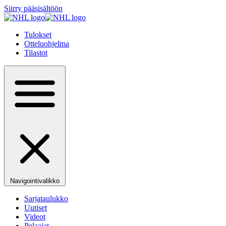
Siirry pääsisältöön
Tulokset
Otteluohjelma
Tilastot
Navigointivalikko
Sarjataulukko
Uutiset
Videot
Pelaajat