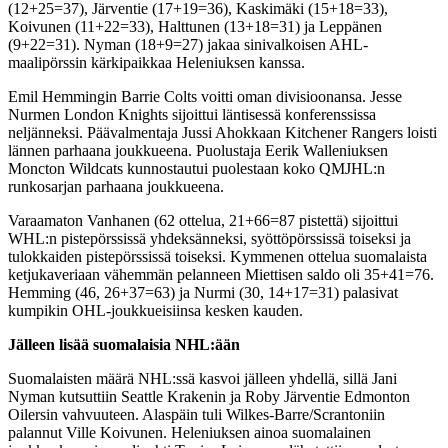
(12+25=37), Järventie (17+19=36), Kaskimäki (15+18=33),
Koivunen (11+22=33), Halttunen (13+18=31) ja Leppänen
(9+22=31). Nyman (18+9=27) jakaa sinivalkoisen AHL-
maalipörssin kärkipaikkaa Heleniuksen kanssa.
Emil Hemmingin Barrie Colts voitti oman divisioonansa. Jesse
Nurmen London Knights sijoittui läntisessä konferenssissa
neljänneksi. Päävalmentaja Jussi Ahokkaan Kitchener Rangers loisti
lännen parhaana joukkueena. Puolustaja Eerik Walleniuksen
Moncton Wildcats kunnostautui puolestaan koko QMJHL:n
runkosarjan parhaana joukkueena.
Varaamaton Vanhanen (62 ottelua, 21+66=87 pistettä) sijoittui
WHL:n pistepörssissä yhdeksänneksi, syöttöpörssissä toiseksi ja
tulokkaiden pistepörssissä toiseksi. Kymmenen ottelua suomalaista
ketjukaveriaan vähemmän pelanneen Miettisen saldo oli 35+41=76.
Hemming (46, 26+37=63) ja Nurmi (30, 14+17=31) palasivat
kumpikin OHL-joukkueisiinsa kesken kauden.
Jälleen lisää suomalaisia NHL:ään
Suomalaisten määrä NHL:ssä kasvoi jälleen yhdellä, sillä Jani
Nyman kutsuttiin Seattle Krakenin ja Roby Järventie Edmonton
Oilersin vahvuuteen. Alaspäin tuli Wilkes-Barre/Scrantoniin
palannut Ville Koivunen. Heleniuksen ainoa suomalainen