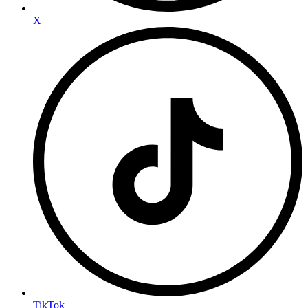
X
TikTok