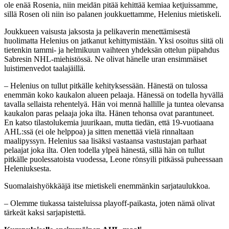
ole enää Rosenia, niin meidän pitää kehittää kemiaa ketjuissamme,
sillä Rosen oli niin iso palanen joukkuettamme, Helenius mietiskeli.
Joukkueen vaisusta jaksosta ja pelikaverin menettämisestä
huolimatta Helenius on jatkanut kehittymistään. Yksi osoitus siitä oli
tietenkin tammi- ja helmikuun vaihteen yhdeksän ottelun piipahdus
Sabresin NHL-miehistössä. Ne olivat hänelle uran ensimmäiset
luistimenvedot taalajäillä.
– Helenius on tullut pitkälle kehityksessään. Hänestä on tulossa
enemmän koko kaukalon alueen pelaaja. Hänessä on todella hyvällä
tavalla sellaista rehentelyä. Hän voi mennä hallille ja tuntea olevansa
kaukalon paras pelaaja joka ilta. Hänen tehonsa ovat parantuneet.
En katso tilastolukemia juurikaan, mutta tiedän, että 19-vuotiaana
AHL:ssä (ei ole helppoa) ja sitten menettää vielä rinnaltaan
maalipyssyn. Helenius saa lisäksi vastaansa vastustajan parhaat
pelaajat joka ilta. Olen todella ylpeä hänestä, sillä hän on tullut
pitkälle puolessatoista vuodessa, Leone rönsyili pitkässä puheessaan
Heleniuksesta.
Suomalaishyökkääjä itse mietiskeli enemmänkin sarjataulukkoa.
– Olemme tiukassa taisteluissa playoff-paikasta, joten nämä olivat
tärkeät kaksi sarjapistettä.