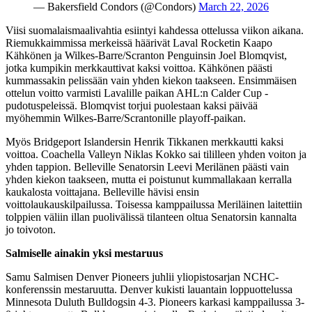
— Bakersfield Condors (@Condors)
March 22, 2026
Viisi suomalaismaalivahtia esiintyi kahdessa ottelussa viikon aikana.
Riemukkaimmissa merkeissä häärivät Laval Rocketin Kaapo
Kähkönen ja Wilkes-Barre/Scranton Penguinsin Joel Blomqvist,
jotka kumpikin merkkauttivat kaksi voittoa. Kähkönen päästi
kummassakin pelissään vain yhden kiekon taakseen. Ensimmäisen
ottelun voitto varmisti Lavalille paikan AHL:n Calder Cup -
pudotuspeleissä. Blomqvist torjui puolestaan kaksi päivää
myöhemmin Wilkes-Barre/Scrantonille playoff-paikan.
Myös Bridgeport Islandersin Henrik Tikkanen merkkautti kaksi
voittoa. Coachella Valleyn Niklas Kokko sai tililleen yhden voiton ja
yhden tappion. Belleville Senatorsin Leevi Merilänen päästi vain
yhden kiekon taakseen, mutta ei poistunut kummallakaan kerralla
kaukalosta voittajana. Belleville hävisi ensin
voittolaukauskilpailussa. Toisessa kamppailussa Meriläinen laitettiin
tolppien väliin illan puolivälissä tilanteen oltua Senatorsin kannalta
jo toivoton.
Salmiselle ainakin yksi mestaruus
Samu Salmisen Denver Pioneers juhlii yliopistosarjan NCHC-
konferenssin mestaruutta. Denver kukisti lauantain loppuottelussa
Minnesota Duluth Bulldogsin 4-3. Pioneers karkasi kamppailussa 3-