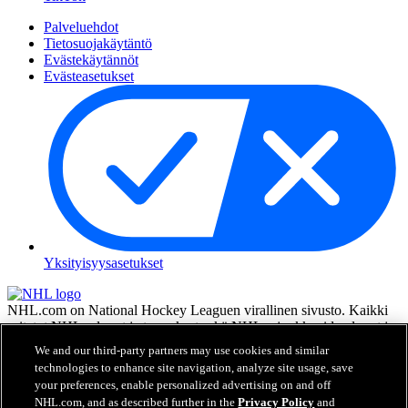
Palveluehdot
Tietosuojakäytäntö
Evästekäytännöt
Evästeasetukset
Yksityisyysasetukset
NHL.com on National Hockey Leaguen virallinen sivusto. Kaikki
esitetyt NHL:n logot ja tunnukset sekä NHL:n joukkueiden logot ja
tunnukset ovat NHL:n ja sen joukkueiden omaisuutta, eikä niitä saa
We and our third-party partners may use cookies and similar
toisintaa ilman NHL Enterprises, L.P.:n hyväksyntää. © NHL 2026.
technologies to enhance site navigation, analyze site usage, save
Kaikki oikeudet pidätetään. Kaikki NHL-joukkueiden pelaajien
your preferences, enable personalized advertising on and off
nimillä ja numeroilla varustetut pelipaidat ovat virallisesti NHL:n ja
NHL.com, and as described further in the
Privacy Policy
and