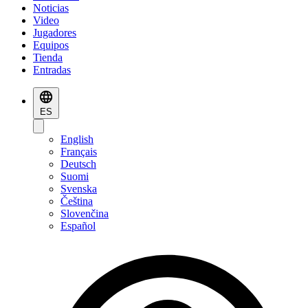
Noticias
Video
Jugadores
Equipos
Tienda
Entradas
ES
English
Français
Deutsch
Suomi
Svenska
Čeština
Slovenčina
Español