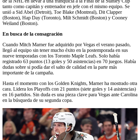
de la NHL en llevar a una franquicia a la Final de la Stanley Cup
tanto como capitán y entrenador en jefe con el mismo equipo. Se
unió a Sid Abel (Detroit), Toe Blake (Montreal), Dit Clapper
(Boston), Hap Day (Toronto), Milt Schmidt (Boston) y Cooney
Weiland (Boston).
En busca de la consagración
Cuando Mitch Marner fue adquirido por Vegas el verano pasado,
llegó al equipo sin tener mucho éxito en la postemporada en sus
nueve temporadas con los Toronto Maple Leafs. Solo había
registrado 63 puntos (13 goles y 50 asistencias) en 70 juegos. Había
dudas sobre si podía dar el salto de calidad en la parte más
importante de la campaña.
Hasta el momento con los Golden Knights, Marner ha mostrado otra
cara. Lidera los Playoffs con 21 puntos (siete goles y 14 asistencias)
en 16 partidos. Sin duda es una pieza clave para Vegas ante Carolina
en la búsqueda de su segunda copa.