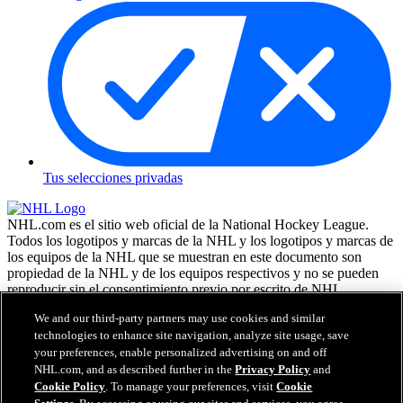
Tus selecciones privadas
NHL.com es el sitio web oficial de la National Hockey League.
Todos los logotipos y marcas de la NHL y los logotipos y marcas de
los equipos de la NHL que se muestran en este documento son
propiedad de la NHL y de los equipos respectivos y no se pueden
reproducir sin el consentimiento previo por escrito de NHL
Enterprises, L.P. NHL 2026. Todos los derechos reservados. Todas
We and our third-party partners may use cookies and similar
las camisetas de los equipos de la NHL, personalizadas con los
technologies to enhance site navigation, analyze site usage, save
nombres y números de los jugadores, tienen licencia oficial de la
your preferences, enable personalized advertising on and off
NHL y la NHLPA. La marca denominativa Zamboni y la
configuración de la máquina reparadora de hielo Zamboni son
NHL.com, and as described further in the
Privacy Policy
and
marcas comerciales registradas de Frank J. Zamboni & Co., Inc. (c)
Cookie Policy
. To manage your preferences, visit
Cookie
Frank J. Zamboni & Co., Inc. 2026. Todos los derechos reservados.