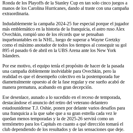
Ronda de los Playoffs de la Stanley Cup en tan solo cinco juegos a
manos de los Carolina Hurricanes, dando al traste con una campaña
extraordinaria.
Indudablemente la campaña 2024-25 fue especial porque el jugador
más emblemático en la historia de la franquicia, el astro ruso Alex
Ovechkin, rompió uno de los récords que se pensaban
inquebrantables en la NHL, luego de superar a Wayne Gretzky
como el máximo anotador de todos los tiempos al conseguir su gol
895 el pasado 6 de abril en la UBS Arena ante los New York
Islanders.
Por ese motivo, el equipo tenía el propósito de hacer de la pasada
una campaña doblemente inolvidable para Ovechkin, pero la
realidad es que el desempeño colectivo en la postemporada fue
diametralmente opuesto al de la fase regular y ese sueño acabó de
manera prematura, acabando en gran decepción.
Ese desenlace, aunado a lo sucedido en el receso de temporada,
destacándose el anuncio del retiro del veterano delantero
estadounidense T.J. Oshie, ponen por delante varios desafíos para
una franquicia a la que sabe que a su gran estrella cada vez le
quedan menos temporadas y la de 2025-26 servirá como un
termómetro para los Capitals en cuanto a qué dirección tomará el
club dependiendo de los resultados y de las sensaciones que deje.