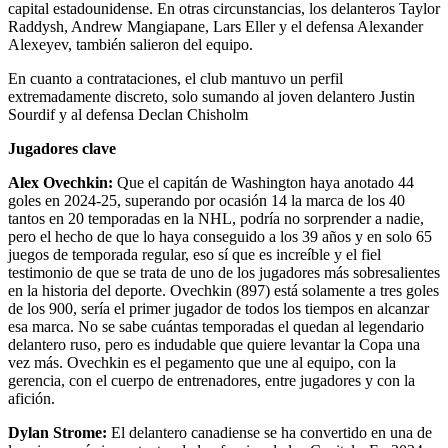
capital estadounidense. En otras circunstancias, los delanteros Taylor
Raddysh, Andrew Mangiapane, Lars Eller y el defensa Alexander
Alexeyev, también salieron del equipo.
En cuanto a contrataciones, el club mantuvo un perfil
extremadamente discreto, solo sumando al joven delantero Justin
Sourdif y al defensa Declan Chisholm
Jugadores clave
Alex Ovechkin:
Que el capitán de Washington haya anotado 44
goles en 2024-25, superando por ocasión 14 la marca de los 40
tantos en 20 temporadas en la NHL, podría no sorprender a nadie,
pero el hecho de que lo haya conseguido a los 39 años y en solo 65
juegos de temporada regular, eso sí que es increíble y el fiel
testimonio de que se trata de uno de los jugadores más sobresalientes
en la historia del deporte. Ovechkin (897) está solamente a tres goles
de los 900, sería el primer jugador de todos los tiempos en alcanzar
esa marca. No se sabe cuántas temporadas el quedan al legendario
delantero ruso, pero es indudable que quiere levantar la Copa una
vez más. Ovechkin es el pegamento que une al equipo, con la
gerencia, con el cuerpo de entrenadores, entre jugadores y con la
afición.
Dylan Strome:
El delantero canadiense se ha convertido en una de