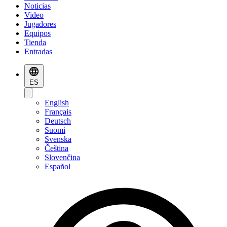
Noticias
Video
Jugadores
Equipos
Tienda
Entradas
ES
English
Français
Deutsch
Suomi
Svenska
Čeština
Slovenčina
Español