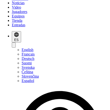
Noticias
Video
Jugadores
Equipos
Tienda
Entradas
ES
English
Français
Deutsch
Suomi
Svenska
Čeština
Slovenčina
Español