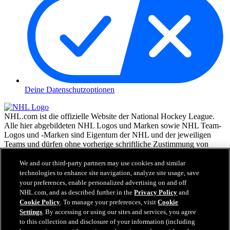
Deine Datenschutzoptionen
NHL.com ist die offizielle Website der National Hockey League.
Alle hier abgebildeten NHL Logos und Marken sowie NHL Team-
Logos und -Marken sind Eigentum der NHL und der jeweiligen
Teams und dürfen ohne vorherige schriftliche Zustimmung von
NHL Enterprises, L.P. © NHL 2026, nicht reproduziert werden.
Alle Rechte vorbehalten. Alle NHL Team-Trikots, die mit den
We and our third-party partners may use cookies and similar
Namen und Nummern der NHL Spieler versehen sind, sind offiziell
technologies to enhance site navigation, analyze site usage, save
von der NHL und der NHLPA lizenziert. Die Wortmarke Zamboni
your preferences, enable personalized advertising on and off
und die Konfiguration der Zamboni Eismaschine sind eingetragene
NHL.com, and as described further in the
Privacy Policy
and
Warenzeichen von Frank J. Zamboni & Co., Inc.© Frank J.
Cookie Policy
. To manage your preferences, visit
Cookie
Zamboni & Co., Inc. 2026. Alle Rechte vorbehalten. Alle andere
Settings
. By accessing or using our sites and services, you agree
Warenzeichen oder Copyrights Dritter sind Eigentum der jeweiligen
to this collection and disclosure of your information (including
Inhaber. Alle Rechte vorbehalten.