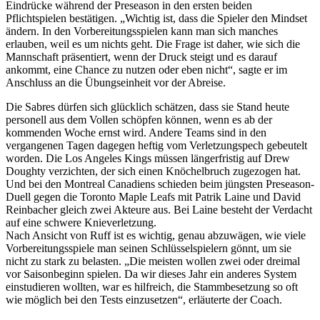
Eindrücke während der Preseason in den ersten beiden
Pflichtspielen bestätigen. „Wichtig ist, dass die Spieler den Mindset
ändern. In den Vorbereitungsspielen kann man sich manches
erlauben, weil es um nichts geht. Die Frage ist daher, wie sich die
Mannschaft präsentiert, wenn der Druck steigt und es darauf
ankommt, eine Chance zu nutzen oder eben nicht“, sagte er im
Anschluss an die Übungseinheit vor der Abreise.
Die Sabres dürfen sich glücklich schätzen, dass sie Stand heute
personell aus dem Vollen schöpfen können, wenn es ab der
kommenden Woche ernst wird. Andere Teams sind in den
vergangenen Tagen dagegen heftig vom Verletzungspech gebeutelt
worden. Die Los Angeles Kings müssen längerfristig auf Drew
Doughty verzichten, der sich einen Knöchelbruch zugezogen hat.
Und bei den Montreal Canadiens schieden beim jüngsten Preseason-
Duell gegen die Toronto Maple Leafs mit Patrik Laine und David
Reinbacher gleich zwei Akteure aus. Bei Laine besteht der Verdacht
auf eine schwere Knieverletzung.
Nach Ansicht von Ruff ist es wichtig, genau abzuwägen, wie viele
Vorbereitungsspiele man seinen Schlüsselspielern gönnt, um sie
nicht zu stark zu belasten. „Die meisten wollen zwei oder dreimal
vor Saisonbeginn spielen. Da wir dieses Jahr ein anderes System
einstudieren wollten, war es hilfreich, die Stammbesetzung so oft
wie möglich bei den Tests einzusetzen“, erläuterte der Coach.