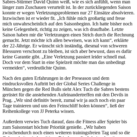
Sabres-Stürmer David Quinn weiß, wie es sich anfühlt, wenn man
länger zum Zuschauen verurteilt ist. In der zurückliegenden Saison
konnte er wegen Verletzungsproblemen nur 27 Einsätze absolvieren.
Inzwischen ist er wieder fit. „Ich fühle mich großartig und freue
mich unwahrscheinlich auf den Saisonbeginn. Ich hatte bisher noch
keine Gelegenheit, richtig zu zeigen, was ich draufhabe. Letzte
Saison haben mir die Verletzungen einen Strich durch die Rechnung
gemacht. Jetzt möchte ich allen beweisen, was ich kann“, erklärte
der 22-Jährige. Er wünscht sich inständig, diesmal von schweren
Blessuren verschont zu bleiben, ist sich aber bewusst, dass es dafür
keine Garantie gibt. „Eine Verletzung passiert leider schnell mal.
Doch vor dem Start in eine Spielzeit möchte man das unbedingt
vermeiden“, verdeutlichte Quinn.
Nach den guten Erfahrungen in der Preseason und dem
eindrucksvollen Auftritt bei der Global Series Challenge in
München gegen die Red Bulls sieht Alex Tuch die Sabres bestens
gerüstet für die anstehenden Aufeinandertreffen mit den Devils in
Prag. „Wir sind definitiv bereit, zumal wir ja auch noch ein paar
Tage trainieren und uns den Feinschliff holen können“, ließ der
Reihenkollege von JJ Peterka wissen.
Außerdem verwies Tuch darauf, dass die Fitness aller Spieler bis
zum Saisonstart höchste Priorität genieße. „Wir haben
zwischendurch noch einen weiteren trainingsfreien Tag und so die