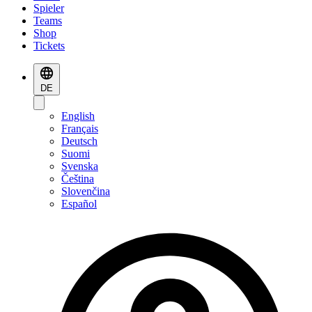
Spieler
Teams
Shop
Tickets
DE
English
Français
Deutsch
Suomi
Svenska
Čeština
Slovenčina
Español