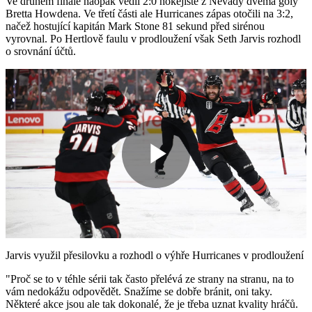
Ve druhém finále naopak vedli 2:0 hokejisté z Nevady dvěma góly
Bretta Howdena. Ve třetí části ale Hurricanes zápas otočili na 3:2,
načež hostující kapitán Mark Stone 81 sekund před sirénou
vyrovnal. Po Hertlově faulu v prodloužení však Seth Jarvis rozhodl
o srovnání účtů.
Play
Video
Jarvis využil přesilovku a rozhodl o výhře Hurricanes v prodloužení
"Proč se to v téhle sérii tak často přelévá ze strany na stranu, na to
vám nedokážu odpovědět. Snažíme se dobře bránit, oni taky.
Některé akce jsou ale tak dokonalé, že je třeba uznat kvality hráčů.