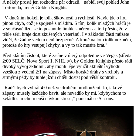
A někdy prostě jen rozhodne pár odrazů," nabídl svůj pohled John
Tortorella, trenér Golden Knights.
"V dnešním hokeji je tolik šikovnosti a rychlosti. Navíc jde o hru
plnou chyb, což je spojené s mládím. S tím, kolik mladých hráčů je
v současné lize, se to posunulo tímhle směrem - a to i přesto, že v
téhle sérii hraje dost zkušených veteránů. I v základní části můžete
vidět, že žádné vedení není bezpečné. A kouč na tom tolik nezmění,
protože do hry vstupují chyby, a vy to tak musíte brát."
Před kláním číslo 4, které začne v úterý odpoledne ve Vegas (středa
2:00 SELČ; Nova Sport 1, NHL.tv), by Golden Knights přesto rádi
divoký vývoj zklidnili, aby mohli lépe využít aktuální výhodu
vzešlou z vedení 2:1 na zápasy. Místo horské dráhy s vrcholy a
strmými pády by tuhle jízdu chtěli dostat pod větší kontrolu.
"Radši bych vyhrál 4:0 než ve druhém prodloužení. Jo, takové
zápasy musely každého bavit, ale nevadilo by mi, kdybychom to
zvládli s trochu menší dávkou stresu," pousmál se Sissons.