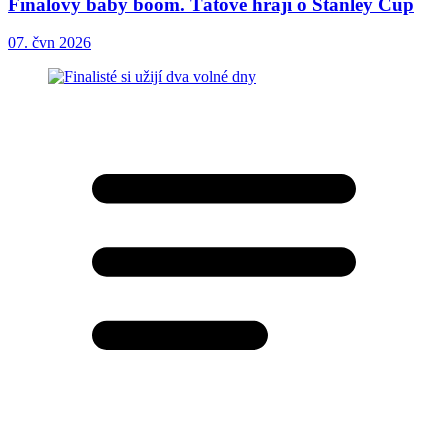
Finálový baby boom. Tátové hrají o Stanley Cup
07. čvn 2026