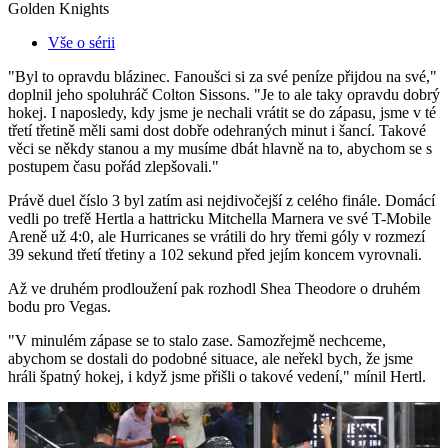
Golden Knights
Vše o sérii
"Byl to opravdu blázinec. Fanoušci si za své peníze přijdou na své,"
doplnil jeho spoluhráč Colton Sissons. "Je to ale taky opravdu dobrý
hokej. I naposledy, kdy jsme je nechali vrátit se do zápasu, jsme v té
třetí třetině měli sami dost dobře odehraných minut i šancí. Takové
věci se někdy stanou a my musíme dbát hlavně na to, abychom se s
postupem času pořád zlepšovali."
Právě duel číslo 3 byl zatím asi nejdivočejší z celého finále. Domácí
vedli po trefě Hertla a hattricku Mitchella Marnera ve své T-Mobile
Areně už 4:0, ale Hurricanes se vrátili do hry třemi góly v rozmezí
39 sekund třetí třetiny a 102 sekund před jejím koncem vyrovnali.
Až ve druhém prodloužení pak rozhodl Shea Theodore o druhém
bodu pro Vegas.
"V minulém zápase se to stalo zase. Samozřejmě nechceme,
abychom se dostali do podobné situace, ale neřekl bych, že jsme
hráli špatný hokej, i když jsme přišli o takové vedení," mínil Hertl.