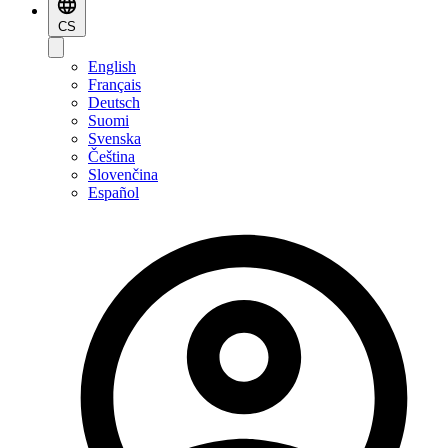
CS
English
Français
Deutsch
Suomi
Svenska
Čeština
Slovenčina
Español