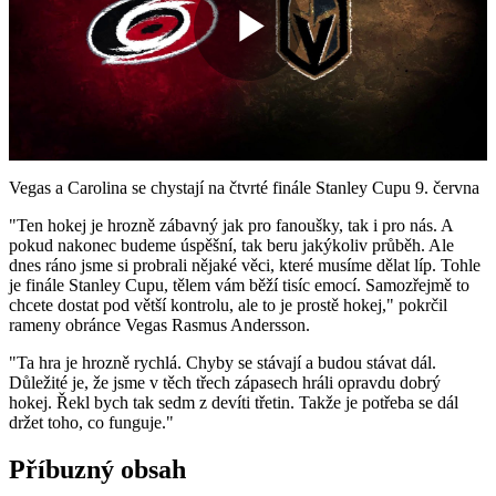
Play
Video
Vegas a Carolina se chystají na čtvrté finále Stanley Cupu 9. června
"Ten hokej je hrozně zábavný jak pro fanoušky, tak i pro nás. A
pokud nakonec budeme úspěšní, tak beru jakýkoliv průběh. Ale
dnes ráno jsme si probrali nějaké věci, které musíme dělat líp. Tohle
je finále Stanley Cupu, tělem vám běží tisíc emocí. Samozřejmě to
chcete dostat pod větší kontrolu, ale to je prostě hokej," pokrčil
rameny obránce Vegas Rasmus Andersson.
"Ta hra je hrozně rychlá. Chyby se stávají a budou stávat dál.
Důležité je, že jsme v těch třech zápasech hráli opravdu dobrý
hokej. Řekl bych tak sedm z devíti třetin. Takže je potřeba se dál
držet toho, co funguje."
Příbuzný obsah