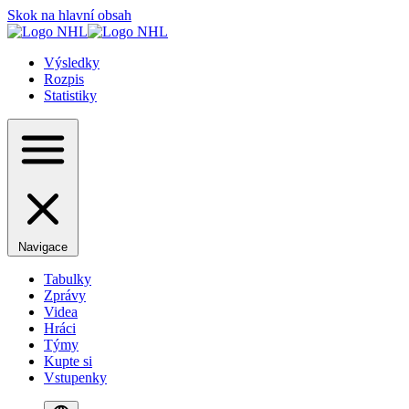
Skok na hlavní obsah
Výsledky
Rozpis
Statistiky
Navigace
Tabulky
Zprávy
Videa
Hráci
Týmy
Kupte si
Vstupenky