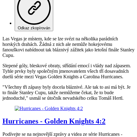
Odkaz zkopírován
Las Vegas je místem, kde se lze svézt na několika parádních
horských drahách. Žádná z nich ale nemůže hokejovému
fanouškovi nabídnout tak bláznivý zážitek jako letošní finále Stanley
Cupu.
Slepené góly, bleskové obraty, střídání emocí i vlády nad zápasem.
Tyhle prvky byly společným jmenovatelem všech tří dosavadních
duelů série mezi Vegas Golden Knights a Carolina Hurricanes.
"Všechny tři zápasy byly docela bláznivé. Ale tak to asi má být. Je
to finále Stanley Cupu, takže nemůžeme čekat, že to bude
jednoduché," usmál se útočník nevadského celku Tomáš Hertl.
Hurricanes - Golden Knights 4:2
Podívejte se na nejnovější zprávy a videa ze série Hurricanes -