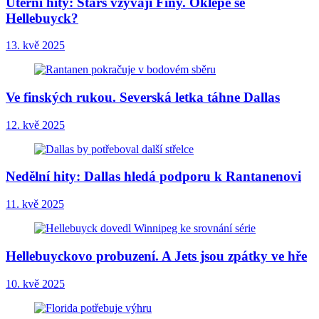
Úterní hity: Stars vzývají Finy. Oklepe se
Hellebuyck?
13. kvě 2025
Ve finských rukou. Severská letka táhne Dallas
12. kvě 2025
Nedělní hity: Dallas hledá podporu k Rantanenovi
11. kvě 2025
Hellebuyckovo probuzení. A Jets jsou zpátky ve hře
10. kvě 2025