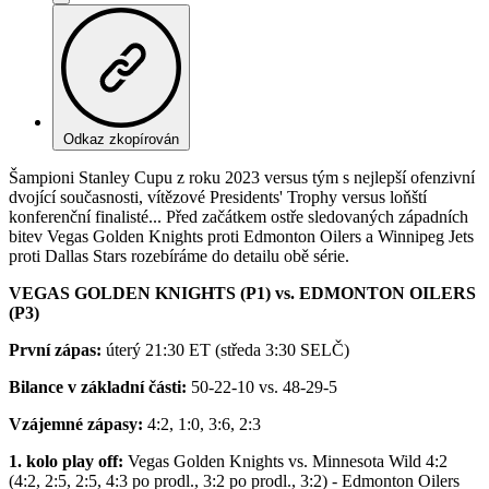
Odkaz zkopírován
Šampioni Stanley Cupu z roku 2023 versus tým s nejlepší ofenzivní
dvojící současnosti, vítězové Presidents' Trophy versus loňští
konferenční finalisté... Před začátkem ostře sledovaných západních
bitev Vegas Golden Knights proti Edmonton Oilers a Winnipeg Jets
proti Dallas Stars rozebíráme do detailu obě série.
VEGAS GOLDEN KNIGHTS (P1) vs. EDMONTON OILERS
(P3)
První zápas:
úterý 21:30 ET (středa 3:30 SELČ)
Bilance v základní části:
50-22-10 vs. 48-29-5
Vzájemné zápasy:
4:2, 1:0, 3:6, 2:3
1. kolo play off:
Vegas Golden Knights vs. Minnesota Wild 4:2
(4:2, 2:5, 2:5, 4:3 po prodl., 3:2 po prodl., 3:2) - Edmonton Oilers