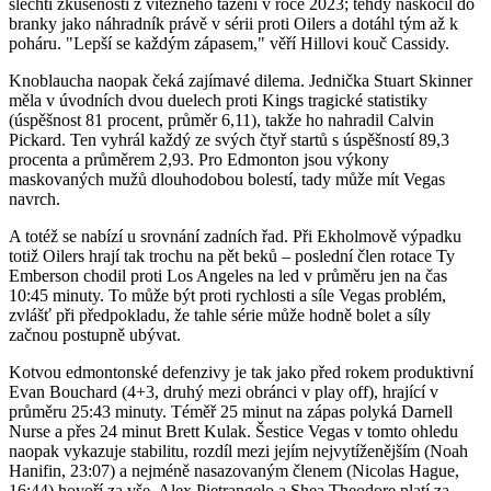
šlechtí zkušenosti z vítězného tažení v roce 2023; tehdy naskočil do
branky jako náhradník právě v sérii proti Oilers a dotáhl tým až k
poháru. "Lepší se každým zápasem," věří Hillovi kouč Cassidy.
Knoblaucha naopak čeká zajímavé dilema. Jednička Stuart Skinner
měla v úvodních dvou duelech proti Kings tragické statistiky
(úspěšnost 81 procent, průměr 6,11), takže ho nahradil Calvin
Pickard. Ten vyhrál každý ze svých čtyř startů s úspěšností 89,3
procenta a průměrem 2,93. Pro Edmonton jsou výkony
maskovaných mužů dlouhodobou bolestí, tady může mít Vegas
navrch.
A totéž se nabízí u srovnání zadních řad. Při Ekholmově výpadku
totiž Oilers hrají tak trochu na pět beků – poslední člen rotace Ty
Emberson chodil proti Los Angeles na led v průměru jen na čas
10:45 minuty. To může být proti rychlosti a síle Vegas problém,
zvlášť při předpokladu, že tahle série může hodně bolet a síly
začnou postupně ubývat.
Kotvou edmontonské defenzivy je tak jako před rokem produktivní
Evan Bouchard (4+3, druhý mezi obránci v play off), hrající v
průměru 25:43 minuty. Téměř 25 minut na zápas polyká Darnell
Nurse a přes 24 minut Brett Kulak. Šestice Vegas v tomto ohledu
naopak vykazuje stabilitu, rozdíl mezi jejím nejvytíženějším (Noah
Hanifin, 23:07) a nejméně nasazovaným členem (Nicolas Hague,
16:44) hovoří za vše. Alex Pietrangelo a Shea Theodore platí za