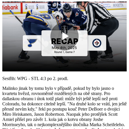
Play
Video
Sestřih: WPG - STL 4:3 po 2. prodl.
Malinko jinak by tomu bylo v případě, pokud by bylo jasno o
kvartetu hvězd, rovnoměrně rozdělených na obě strany. Pro
dallaskou obranu i útok totiž platí: může být ještě lepší než proti
Coloradu, ba dokonce citelně lepší. "Na druhé kolo se vrátí, jen ještě
přesně nevím kdy," řekl po postupu kouč Peter DeBoer o dvojici
Miro Heiskanen, Jason Robertson. Naopak jeho protějšek Scott
Arniel přišel pro závěr 1. kola jak o kotvu obrany Joshe
Morrisseyho, tak o nejkomplexnějšího útočníka Marka Scheifeleho.