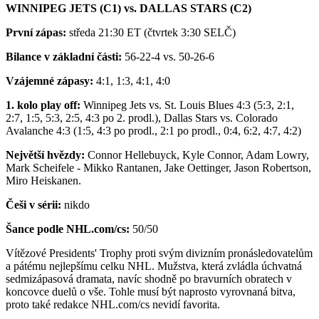
WINNIPEG JETS (C1) vs. DALLAS STARS (C2)
První zápas:
středa 21:30 ET (čtvrtek 3:30 SELČ)
Bilance v základní části:
56-22-4 vs. 50-26-6
Vzájemné zápasy:
4:1, 1:3, 4:1, 4:0
1. kolo play off:
Winnipeg Jets vs. St. Louis Blues 4:3 (5:3, 2:1,
2:7, 1:5, 5:3, 2:5, 4:3 po 2. prodl.), Dallas Stars vs. Colorado
Avalanche 4:3 (1:5, 4:3 po prodl., 2:1 po prodl., 0:4, 6:2, 4:7, 4:2)
Největší hvězdy:
Connor Hellebuyck, Kyle Connor, Adam Lowry,
Mark Scheifele - Mikko Rantanen, Jake Oettinger, Jason Robertson,
Miro Heiskanen.
Češi v sérii:
nikdo
Šance podle NHL.com/cs:
50/50
Vítězové Presidents' Trophy proti svým divizním pronásledovatelům
a pátému nejlepšímu celku NHL. Mužstva, která zvládla úchvatná
sedmizápasová dramata, navíc shodně po bravurních obratech v
koncovce duelů o vše. Tohle musí být naprosto vyrovnaná bitva,
proto také redakce NHL.com/cs nevidí favorita.