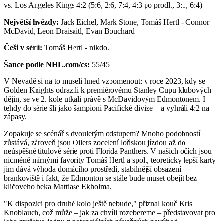
vs. Los Angeles Kings 4:2 (5:6, 2:6, 7:4, 4:3 po prodl., 3:1, 6:4)
Největší hvězdy:
Jack Eichel, Mark Stone, Tomáš Hertl - Connor
McDavid, Leon Draisaitl, Evan Bouchard
Češi v sérii:
Tomáš Hertl - nikdo.
Šance podle NHL.com/cs:
55/45
V Nevadě si na to museli hned vzpomenout: v roce 2023, kdy se
Golden Knights odrazili k premiérovému Stanley Cupu klubových
dějin, se ve 2. kole utkali právě s McDavidovým Edmontonem. I
tehdy do série šli jako šampioni Pacifické divize – a vyhráli 4:2 na
zápasy.
Zopakuje se scénář s dvouletým odstupem? Mnoho podobností
zůstává, zároveň jsou Oilers zocelení loňskou jízdou až do
neúspěšné titulové série proti Florida Panthers. V našich očích jsou
nicméně mírnými favority Tomáš Hertl a spol., teoreticky lepší karty
jim dává výhoda domácího prostředí, stabilnější obsazení
brankoviště i fakt, že Edmonton se stále bude muset obejít bez
klíčového beka Mattiase Ekholma.
"K dispozici pro druhé kolo ještě nebude," přiznal kouč Kris
Knoblauch, což může – jak za chvíli rozebereme – představovat pro