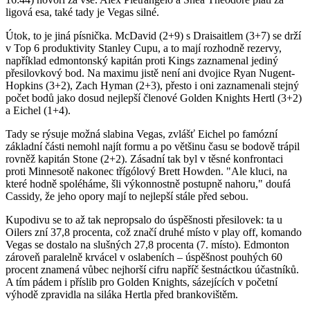
ligová esa, také tady je Vegas silné.
Útok, to je jiná písnička. McDavid (2+9) s Draisaitlem (3+7) se drží
v Top 6 produktivity Stanley Cupu, a to mají rozhodně rezervy,
například edmontonský kapitán proti Kings zaznamenal jediný
přesilovkový bod. Na maximu jistě není ani dvojice Ryan Nugent-
Hopkins (3+2), Zach Hyman (2+3), přesto i oni zaznamenali stejný
počet bodů jako dosud nejlepší členové Golden Knights Hertl (3+2)
a Eichel (1+4).
Tady se rýsuje možná slabina Vegas, zvlášť Eichel po famózní
základní části nemohl najít formu a po většinu času se bodově trápil
rovněž kapitán Stone (2+2). Zásadní tak byl v těsné konfrontaci
proti Minnesotě nakonec třígólový Brett Howden. "Ale kluci, na
které hodně spoléháme, šli výkonnostně postupně nahoru," doufá
Cassidy, že jeho opory mají to nejlepší stále před sebou.
Kupodivu se to až tak nepropsalo do úspěšnosti přesilovek: ta u
Oilers zní 37,8 procenta, což značí druhé místo v play off, komando
Vegas se dostalo na slušných 27,8 procenta (7. místo). Edmonton
zároveň paralelně krvácel v oslabeních – úspěšnost pouhých 60
procent znamená vůbec nejhorší cifru napříč šestnáctkou účastníků.
A tím pádem i příslib pro Golden Knights, sázejících v početní
výhodě zpravidla na siláka Hertla před brankovištěm.