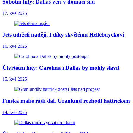
Sobotní hity: Dallas věří v domácí sílu
17. kvě 2025
Jets udrželi naději. I díky skvělému Hellebuyckovi
16. kvě 2025
Čtvrteční hity: Carolina i Dallas by mohly slavit
15. kvě 2025
Finská mafie řádí dál. Granlund rozhodl hattrickem
14. kvě 2025