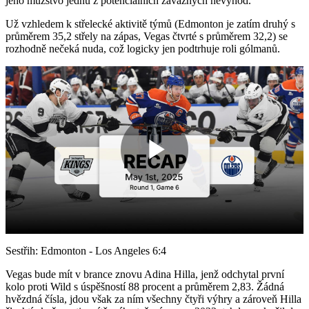
jeho mužstvo jednu z potenciálních závažných nevýhod.
Už vzhledem k střelecké aktivitě týmů (Edmonton je zatím druhý s
průměrem 35,2 střely na zápas, Vegas čtvrté s průměrem 32,2) se
rozhodně nečeká nuda, což logicky jen podtrhuje roli gólmanů.
Play
Video
Sestřih: Edmonton - Los Angeles 6:4
Vegas bude mít v brance znovu Adina Hilla, jenž odchytal první
kolo proti Wild s úspěšností 88 procent a průměrem 2,83. Žádná
hvězdná čísla, jdou však za ním všechny čtyři výhry a zároveň Hilla