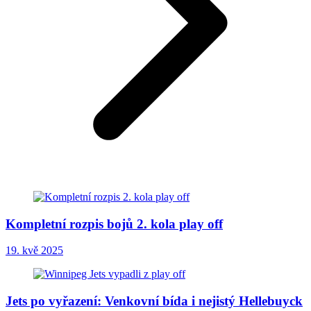
Kompletní rozpis bojů 2. kola play off
19. kvě 2025
Jets po vyřazení: Venkovní bída i nejistý Hellebuyck