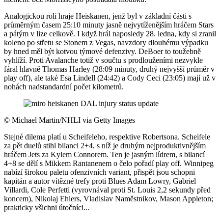
Analogickou roli hraje Heiskanen, jenž byl v základní části s
průměrným časem 25:10 minuty jasně nejvytíženějším hráčem Stars
a pátým v lize celkově. I když hrál naposledy 28. ledna, kdy si zranil
koleno po střetu se Stonem z Vegas, navzdory dlouhému výpadku
by hned měl být kotvou týmové defenzivy. DeBoer to toužebně
vyhlíží. Proti Avalanche totiž v součtu s prodlouženími nezvykle
fáral hlavně Thomas Harley (28:09 minuty, druhý nejvyšší průměr v
play off), ale také Esa Lindell (24:42) a Cody Ceci (23:05) mají už v
nohách nadstandardní počet kilometrů.
©
Michael Martin/NHLI via Getty Images
Stejné dilema platí u Scheifeleho, respektive Robertsona. Scheifele
za pět duelů stihl bilanci 2+4, s níž je druhým nejproduktivnějším
hráčem Jets za Kylem Connorem. Ten je jasným lídrem, s bilancí
4+8 se dělí s Mikkem Rantanenem o čelo pořadí play off. Winnipeg
nabízí širokou paletu ofenzivních variant, přispět jsou schopni
kapitán a autor vítězné trefy proti Blues Adam Lowry, Gabriel
Villardi, Cole Perfetti (vyrovnával proti St. Louis 2,2 sekundy před
koncem), Nikolaj Ehlers, Vladislav Naměstnikov, Mason Appleton;
prakticky všichni útočníci...