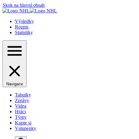
Skok na hlavní obsah
Výsledky
Rozpis
Statistiky
Navigace
Tabulky
Zprávy
Videa
Hráci
Týmy
Kupte si
Vstupenky