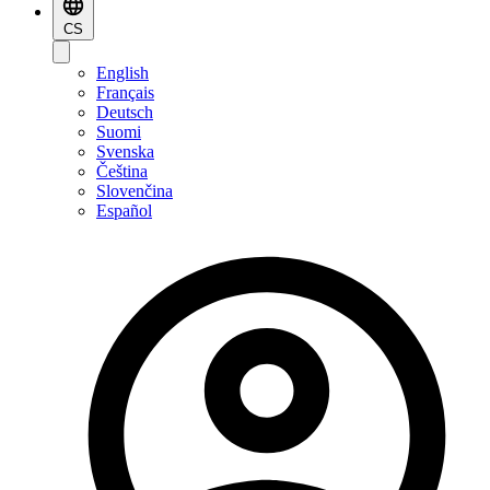
CS
English
Français
Deutsch
Suomi
Svenska
Čeština
Slovenčina
Español