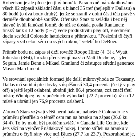
Robertson je ale přece jen jiný bourák. Paradoxně má zaknihováno
všech 82 zápasů základní části s bilancí 35 tref (nejlepší v Dallasu) a
80 bodů (o dva body druhý), jenže se zranil v dolní části těla právě v
derniéře dlouhodobé soutěže. Ofenziva Stars to zvládla i bez něj
hlavně kvůli famózní formě, do níž se dostala posila Rantanen:
finský tank s 12 body (5+7) vede produktivitu play off, v sedmém
duelu sestřelil Colorado hattrickem a přihrávkou. "Poslední tři čtyři
zápasy vzal celou sérii do svých rukou," velebí ho DeBoer.
Průměr bodu na zápas si drží rovněž Roope Hintz (4+3) a Wyatt
Johnston (3+4), hrozbu představují mazáci Matt Duchene, Tyler
Seguin, Jamie Benn a Mikael Granlund či zástupce střední generace
Mason Marchment.
Ve srovnání speciálních formací jde další mikrovýhoda za Texasany.
Dallas má solidní přesilovky s úspěšností 30,4 procenta (šestý v play
off) a ještě lepší oslabení, ubránil jich 86,4 procenta, což značí třetí
místo; Winnipeg byl v početních výhodách (22,7 procenta) až na 12.
místě a ubránil jen 76,9 procenta oslabení.
Zároveň Stars vzývají větší herní balanc, nabušené Colorado je v
průměru přestřílelo o téměř osm ran na branku na zápas (26,6 ku
34,4). To by mohl být problém zvlášť v Canada Life Centre, kde
Jets sází na vyloženě nátlakový hokej. I proto stříleli na branku v
průměru o čtyři rány více než Blues (27,7 ku 23,7). Pozoruhodné je,