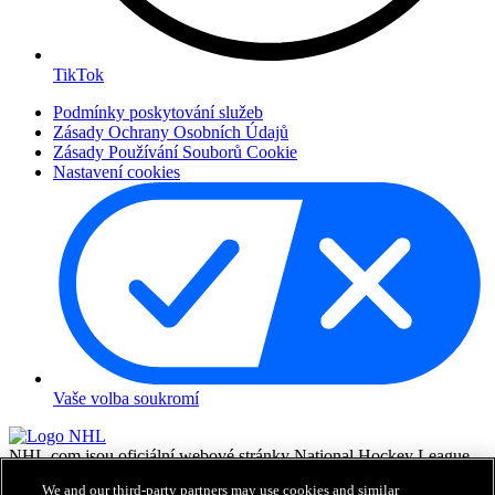
TikTok
Podmínky poskytování služeb
Zásady Ochrany Osobních Údajů
Zásady Používání Souborů Cookie
Nastavení cookies
Vaše volba soukromí
NHL.com jsou oficiální webové stránky National Hockey League.
Všechny názvy a loga NHL a týmů NHL zde zobrazené jsou
We and our third-party partners may use cookies and similar