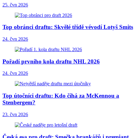
25. čvn 2026
Top obránci draftu: Skvělé třídě vévodí Lotyš Smits
24. čvn 2026
Pořadí prvního kola draftu NHL 2026
24. čvn 2026
Top útočníci draftu: Kdo číhá za McKennou a
Stenbergem?
23. čvn 2026
Česká esa pro draft: Smečka brankářů i premiant