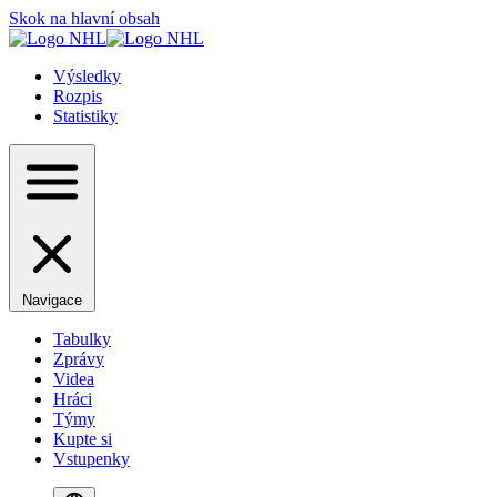
Skok na hlavní obsah
Výsledky
Rozpis
Statistiky
Navigace
Tabulky
Zprávy
Videa
Hráci
Týmy
Kupte si
Vstupenky