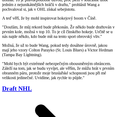
jedním z nejunikátnějších hráčů v draftu," prohlásil Wang a
pochvaloval si, jak v OHL získal sebejistotu.
A teď věří, že by mohl inspirovat hokejový boom v Číně.
"Doufám, že můj rekord bude překonán. Že někdo bude draftován v
prvním kole, možná v top 10. To je cíl čínského hokeje. Určitě se u
nás najde někdo, kdo bude mít na tento sport obrovský vliv."
Možná, že už to bude Wang, pokud tedy dosáhne úrovně, jakou
mají jeho vzory Colton Parayko (St. Louis Blues) a Victor Hedman
(Tampa Bay Lightning).
"Mohl bych být extrémně nebezpečným obousměrným obráncem.
Záleží na tom, jak se budu vyvíjet, ale věřím, že můžu hrát v prvním
obranném páru, protože moje bruslařské schopnosti jsou při mé
velikosti jedinečné. Uvidíme, jak rychle to půjde."
Draft NHL