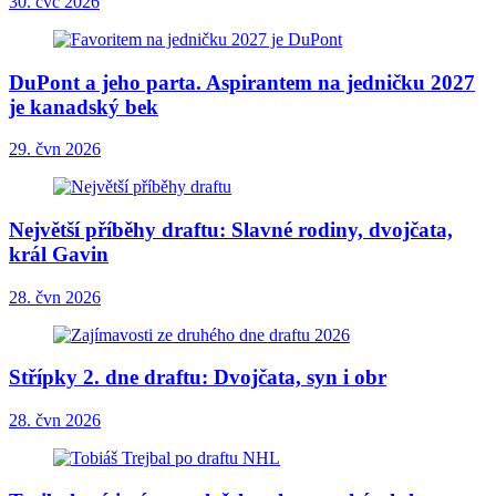
30. čvc 2026
DuPont a jeho parta. Aspirantem na jedničku 2027
je kanadský bek
29. čvn 2026
Největší příběhy draftu: Slavné rodiny, dvojčata,
král Gavin
28. čvn 2026
Střípky 2. dne draftu: Dvojčata, syn i obr
28. čvn 2026