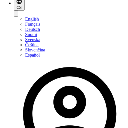
CS
English
Français
Deutsch
Suomi
Svenska
Čeština
Slovenčina
Español