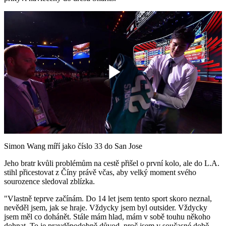
Play
Video
Simon Wang míří jako číslo 33 do San Jose
Jeho bratr kvůli problémům na cestě přišel o první kolo, ale do L.A.
stihl přicestovat z Číny právě včas, aby velký moment svého
sourozence sledoval zblízka.
"Vlastně teprve začínám. Do 14 let jsem tento sport skoro neznal,
nevěděl jsem, jak se hraje. Vždycky jsem byl outsider. Vždycky
jsem měl co dohánět. Stále mám hlad, mám v sobě touhu někoho
dohnat. To je pravděpodobně důvod, proč jsem v současné době