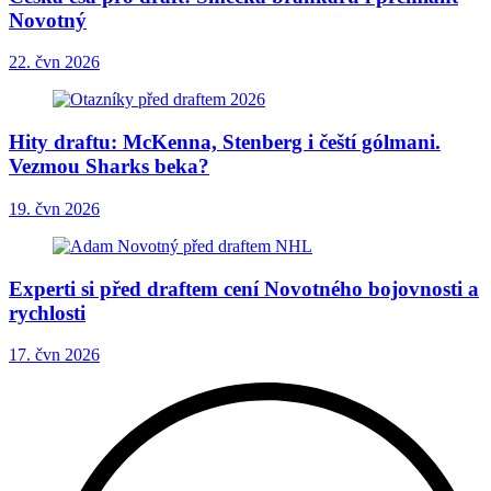
Novotný
22. čvn 2026
Hity draftu: McKenna, Stenberg i čeští gólmani.
Vezmou Sharks beka?
19. čvn 2026
Experti si před draftem cení Novotného bojovnosti a
rychlosti
17. čvn 2026