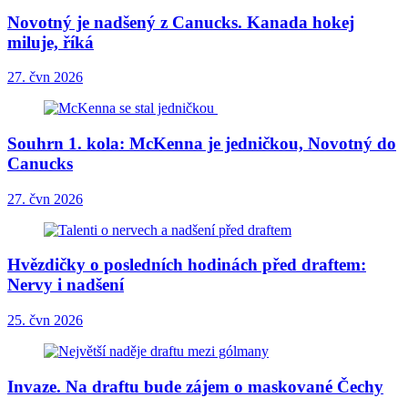
Novotný je nadšený z Canucks. Kanada hokej
miluje, říká
27. čvn 2026
Souhrn 1. kola: McKenna je jedničkou, Novotný do
Canucks
27. čvn 2026
Hvězdičky o posledních hodinách před draftem:
Nervy i nadšení
25. čvn 2026
Invaze. Na draftu bude zájem o maskované Čechy