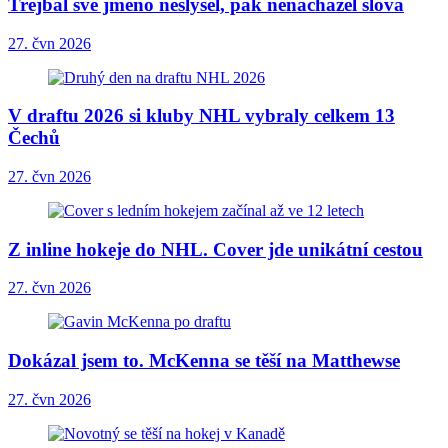
Trejbal své jméno neslyšel, pak nenacházel slova
27. čvn 2026
V draftu 2026 si kluby NHL vybraly celkem 13
Čechů
27. čvn 2026
Z inline hokeje do NHL. Cover jde unikátní cestou
27. čvn 2026
Dokázal jsem to. McKenna se těší na Matthewse
27. čvn 2026