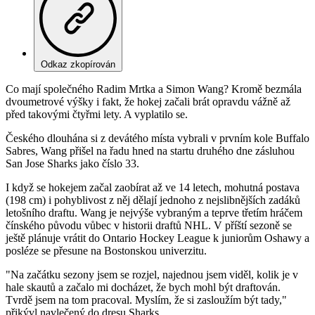
Odkaz zkopírován
Co mají společného Radim Mrtka a Simon Wang? Kromě bezmála
dvoumetrové výšky i fakt, že hokej začali brát opravdu vážně až
před takovými čtyřmi lety. A vyplatilo se.
Českého dlouhána si z devátého místa vybrali v prvním kole Buffalo
Sabres, Wang přišel na řadu hned na startu druhého dne zásluhou
San Jose Sharks jako číslo 33.
I když se hokejem začal zaobírat až ve 14 letech, mohutná postava
(198 cm) i pohyblivost z něj dělají jednoho z nejslibnějších zadáků
letošního draftu. Wang je nejvýše vybraným a teprve třetím hráčem
čínského původu vůbec v historii draftů NHL. V příští sezoně se
ještě plánuje vrátit do Ontario Hockey League k juniorům Oshawy a
posléze se přesune na Bostonskou univerzitu.
"Na začátku sezony jsem se rozjel, najednou jsem viděl, kolik je v
hale skautů a začalo mi docházet, že bych mohl být draftován.
Tvrdě jsem na tom pracoval. Myslím, že si zasloužím být tady,"
přikývl navlečený do dresu Sharks.