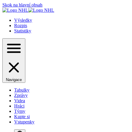
Skok na hlavní obsah
Výsledky
Rozpis
Statistiky
Navigace
Tabulky
Zprávy
Videa
Hráci
Týmy
Kupte si
Vstupenky