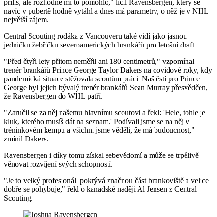
příliš, ale rozhodně mi to pomohlo," líčil Ravensbergen, který se
navíc v pubertě hodně vytáhl a dnes má parametry, o něž je v NHL
největší zájem.
Central Scouting rodáka z Vancouveru také vidí jako jasnou
jedničku žebříčku severoamerických brankářů pro letošní draft.
"Před čtyři lety přitom neměřil ani 180 centimetrů," vzpomínal
trenér brankářů Prince George Taylor Dakers na covidové roky, kdy
pandemická situace stěžovala scoutům práci. Naštěstí pro Prince
George byl jejich bývalý trenér brankářů Sean Murray přesvědčen,
že Ravensbergen do WHL patří.
"Zaručil se za něj našemu hlavnímu scoutovi a řekl: 'Hele, tohle je
kluk, kterého musíš dát na seznam.' Podívali jsme se na něj v
tréninkovém kempu a všichni jsme věděli, že má budoucnost,"
zmínil Dakers.
Ravensbergen i díky tomu získal sebevědomí a může se trpělivě
věnovat rozvíjení svých schopností.
"Je to velký profesionál, pokrývá značnou část brankoviště a velice
dobře se pohybuje," řekl o kanadské naději Al Jensen z Central
Scouting.