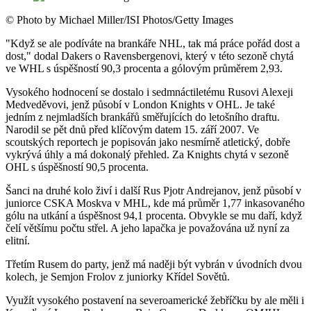
©
Photo by Michael Miller/ISI Photos/Getty Images
"Když se ale podíváte na brankáře NHL, tak má práce pořád dost a
dost," dodal Dakers o Ravensbergenovi, který v této sezoně chytá
ve WHL s úspěšností 90,3 procenta a gólovým průměrem 2,93.
Vysokého hodnocení se dostalo i sedmnáctiletému Rusovi Alexeji
Medveděvovi, jenž působí v London Knights v OHL. Je také
jedním z nejmladších brankářů směřujících do letošního draftu.
Narodil se pět dnů před klíčovým datem 15. září 2007. Ve
scoutských reportech je popisován jako nesmírně atletický, dobře
vykrývá úhly a má dokonalý přehled. Za Knights chytá v sezoně
OHL s úspěšností 90,5 procenta.
Šanci na druhé kolo živí i další Rus Pjotr Andrejanov, jenž působí v
juniorce CSKA Moskva v MHL, kde má průměr 1,77 inkasovaného
gólu na utkání a úspěšnost 94,1 procenta. Obvykle se mu daří, když
čelí většímu počtu střel. A jeho lapačka je považována už nyní za
elitní.
Třetím Rusem do party, jenž má naději být vybrán v úvodních dvou
kolech, je Semjon Frolov z juniorky Křídel Sovětů.
Využít vysokého postavení na severoamerické žebříčku by ale měli i