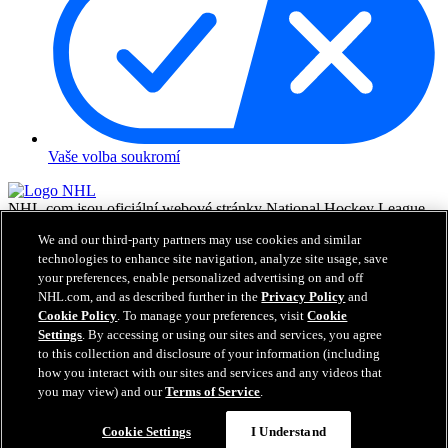
Vaše volba soukromí
NHL.com jsou oficiální webové stránky National Hockey League.
Všechny názvy a loga NHL a týmů NHL zde zobrazené jsou
We and our third-party partners may use cookies and similar
vlastnictvím NHL a příslušných klubů a nesmějí být reprodukovány
technologies to enhance site navigation, analyze site usage, save
bez předchozího písemného souhlasu NHL Enterprises, L.P. © NHL
your preferences, enable personalized advertising on and off
2026. Všechna práva vyhrazena. Všechny dresy týmů NHL
NHL.com, and as described further in the
Privacy Policy
and
customizované jmény a čísly hráčů NHL jsou oficiálně licencované
Cookie Policy
. To manage your preferences, visit
Cookie
NHL a NHLPA. Vodoznak Zamboni a konfigurace Zamboni ice
resurfacing machine jsou registrované obchodní známky Frank J.
Settings
. By accessing or using our sites and services, you agree
Zamboni & Co., Inc.© Frank J. Zamboni & Co., Inc. 2026.
to this collection and disclosure of your information (including
Všechna práva vyhrazena. Jakékoliv obchodní známky či copyright
how you interact with our sites and services and any videos that
jsou vlastnictvím příslušných majitelů. Všechna práva vyhrazena.
you may view) and our
Terms of Service
.
Cookie Settings
I Understand