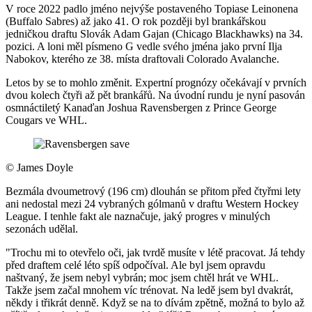
V roce 2022 padlo jméno nejvýše postaveného Topiase Leinonena
(Buffalo Sabres) až jako 41. O rok později byl brankářskou
jedničkou draftu Slovák Adam Gajan (Chicago Blackhawks) na 34.
pozici. A loni měl písmeno G vedle svého jména jako první Ilja
Nabokov, kterého ze 38. místa draftovali Colorado Avalanche.
Letos by se to mohlo změnit. Expertní prognózy očekávají v prvních
dvou kolech čtyři až pět brankářů. Na úvodní rundu je nyní pasován
osmnáctiletý Kanaďan Joshua Ravensbergen z Prince George
Cougars ve WHL.
©
James Doyle
Bezmála dvoumetrový (196 cm) dlouhán se přitom před čtyřmi lety
ani nedostal mezi 24 vybraných gólmanů v draftu Western Hockey
League. I tenhle fakt ale naznačuje, jaký progres v minulých
sezonách udělal.
"Trochu mi to otevřelo oči, jak tvrdě musíte v létě pracovat. Já tehdy
před draftem celé léto spíš odpočíval. Ale byl jsem opravdu
naštvaný, že jsem nebyl vybrán; moc jsem chtěl hrát ve WHL.
Takže jsem začal mnohem víc trénovat. Na ledě jsem byl dvakrát,
někdy i třikrát denně. Když se na to dívám zpětně, možná to bylo až