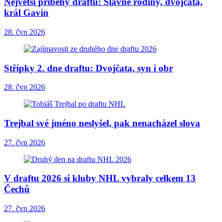
Největší příběhy draftu: Slavné rodiny, dvojčata,
král Gavin
28. čvn 2026
Střípky 2. dne draftu: Dvojčata, syn i obr
28. čvn 2026
Trejbal své jméno neslyšel, pak nenacházel slova
27. čvn 2026
V draftu 2026 si kluby NHL vybraly celkem 13
Čechů
27. čvn 2026