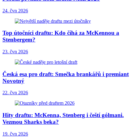
24. čvn 2026
Top útočníci draftu: Kdo číhá za McKennou a
Stenbergem?
23. čvn 2026
Česká esa pro draft: Smečka brankářů i premiant
Novotný
22. čvn 2026
Hity draftu: McKenna, Stenberg i čeští gólmani.
Vezmou Sharks beka?
19. čvn 2026