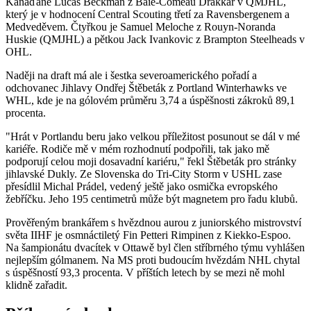
Kanaďané Lucas Beckman z Baie-Comeau Drakkar v QMJHL,
který je v hodnocení Central Scouting třetí za Ravensbergenem a
Medveděvem. Čtyřkou je Samuel Meloche z Rouyn-Noranda
Huskie (QMJHL) a pětkou Jack Ivankovic z Brampton Steelheads v
OHL.
Naději na draft má ale i šestka severoamerického pořadí a
odchovanec Jihlavy Ondřej Štěbeták z Portland Winterhawks ve
WHL, kde je na gólovém průměru 3,74 a úspěšnosti zákroků 89,1
procenta.
"Hrát v Portlandu beru jako velkou příležitost posunout se dál v mé
kariéře. Rodiče mě v mém rozhodnutí podpořili, tak jako mě
podporují celou moji dosavadní kariéru," řekl Štěbeták pro stránky
jihlavské Dukly. Ze Slovenska do Tri-City Storm v USHL zase
přesídlil Michal Prádel, vedený ještě jako osmička evropského
žebříčku. Jeho 195 centimetrů může být magnetem pro řadu klubů.
Prověřeným brankářem s hvězdnou aurou z juniorského mistrovství
světa IIHF je osmnáctiletý Fin Petteri Rimpinen z Kiekko-Espoo.
Na šampionátu dvacítek v Ottawě byl člen stříbrného týmu vyhlášen
nejlepším gólmanem. Na MS proti budoucím hvězdám NHL chytal
s úspěšností 93,3 procenta. V příštích letech by se mezi ně mohl
klidně zařadit.