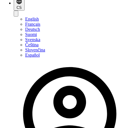
CS
English
Français
Deutsch
Suomi
Svenska
Čeština
Slovenčina
Español