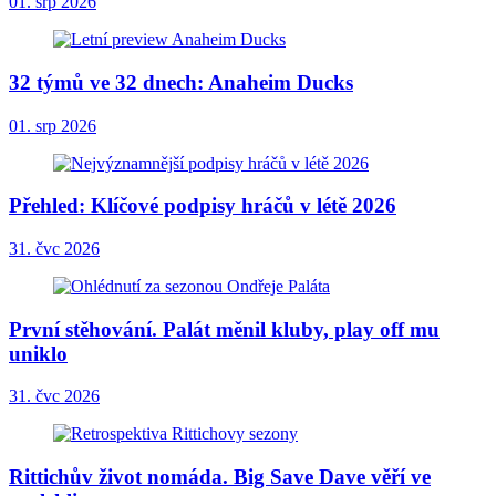
01. srp 2026
32 týmů ve 32 dnech: Anaheim Ducks
01. srp 2026
Přehled: Klíčové podpisy hráčů v létě 2026
31. čvc 2026
První stěhování. Palát měnil kluby, play off mu
uniklo
31. čvc 2026
Rittichův život nomáda. Big Save Dave věří ve