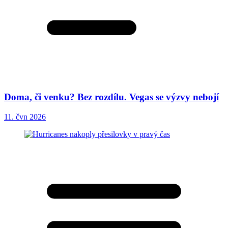
Doma, či venku? Bez rozdílu. Vegas se výzvy nebojí
11. čvn 2026