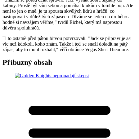
kabiny. Prostě být sám sebou a pomáhat klukům v tomhle boji. Ale
není to jen o mně, je tu spousta skvělých lídrů a hráčů, co
nastupovali v důležitých zápasech. Díváme se jeden na druhého a
hodně si navzájem věříme," tvrdil Eichel, který má naprostou
důvěru spoluhráčů.
Ti to ostatně před pátou bitvou potvrzovali. "Jack se připravuje asi
víc než kdokoli, koho znám. Takže i teď se snaží doladit na pátý
zápas, aby to mohl rozbalit," věří obránce Vegas Shea Theodore.
Příbuzný obsah