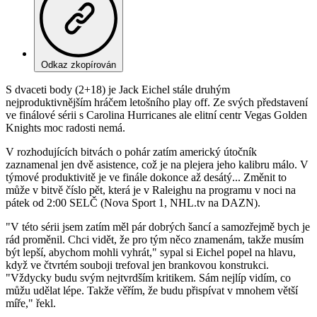
Odkaz zkopírován
S dvaceti body (2+18) je Jack Eichel stále druhým
nejproduktivnějším hráčem letošního play off. Ze svých představení
ve finálové sérii s Carolina Hurricanes ale elitní centr Vegas Golden
Knights moc radosti nemá.
V rozhodujících bitvách o pohár zatím americký útočník
zaznamenal jen dvě asistence, což je na plejera jeho kalibru málo. V
týmové produktivitě je ve finále dokonce až desátý... Změnit to
může v bitvě číslo pět, která je v Raleighu na programu v noci na
pátek od 2:00 SELČ (Nova Sport 1, NHL.tv na DAZN).
"V této sérii jsem zatím měl pár dobrých šancí a samozřejmě bych je
rád proměnil. Chci vidět, že pro tým něco znamenám, takže musím
být lepší, abychom mohli vyhrát," sypal si Eichel popel na hlavu,
když ve čtvrtém souboji trefoval jen brankovou konstrukci.
"Vždycky budu svým nejtvrdším kritikem. Sám nejlíp vidím, co
můžu udělat lépe. Takže věřím, že budu přispívat v mnohem větší
míře," řekl.