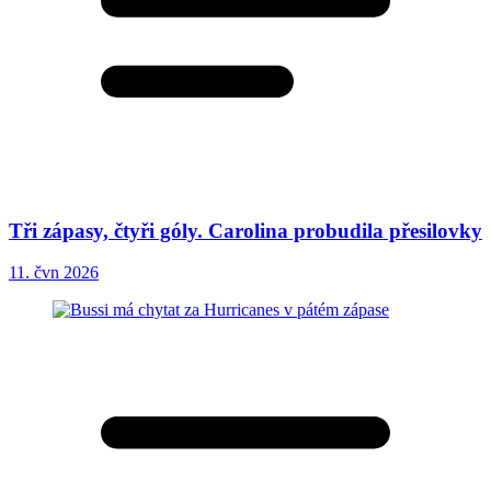
Tři zápasy, čtyři góly. Carolina probudila přesilovky
11. čvn 2026