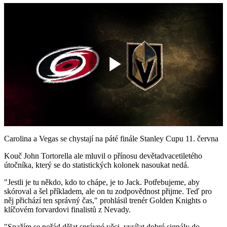
Play
Video
Carolina a Vegas se chystají na páté finále Stanley Cupu 11. června
Kouč John Tortorella ale mluvil o přínosu devětadvacetiletého
útočníka, který se do statistických kolonek nasoukat nedá.
"Jestli je tu někdo, kdo to chápe, je to Jack. Potřebujeme, aby
skóroval a šel příkladem, ale on tu zodpovědnost přijme. Teď pro
něj přichází ten správný čas," prohlásil trenér Golden Knights o
klíčovém forvardovi finalistů z Nevady.
"Snažím se pořád dělat správné věci, vysílat dobré signály do