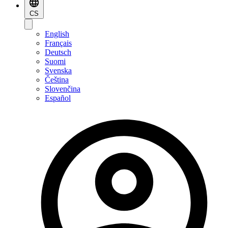
CS
English
Français
Deutsch
Suomi
Svenska
Čeština
Slovenčina
Español