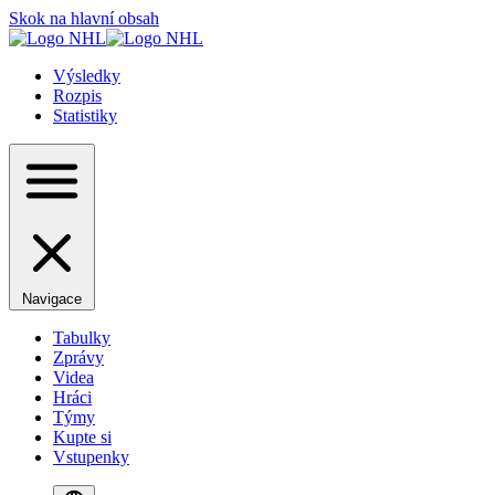
Skok na hlavní obsah
Výsledky
Rozpis
Statistiky
Navigace
Tabulky
Zprávy
Videa
Hráci
Týmy
Kupte si
Vstupenky