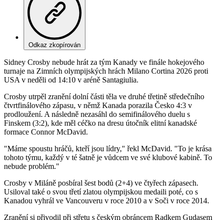
Odkaz zkopírován
Sidney Crosby nebude hrát za tým Kanady ve finále hokejového
turnaje na Zimních olympijských hrách Milano Cortina 2026 proti
USA v neděli od 14:10 v aréně Santagiulia.
Crosby utrpěl zranění dolní části těla ve druhé třetině středečního
čtvrtfinálového zápasu, v němž Kanada porazila Česko 4:3 v
prodloužení. A následně nezasáhl do semifinálového duelu s
Finskem (3:2), kde měl céčko na dresu útočník elitní kanadské
formace Connor McDavid.
"Máme spoustu hráčů, kteří jsou lídry," řekl McDavid. "To je krása
tohoto týmu, každý v té šatně je vůdcem ve své klubové kabině. To
nebude problém."
Crosby v Miláně posbíral šest bodů (2+4) ve čtyřech zápasech.
Usiloval také o svou třetí zlatou olympijskou medaili poté, co s
Kanadou vyhrál ve Vancouveru v roce 2010 a v Soči v roce 2014.
Zranění si přivodil při střetu s českým obráncem Radkem Gudasem