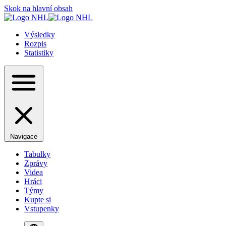
Skok na hlavní obsah
Výsledky
Rozpis
Statistiky
Navigace
Tabulky
Zprávy
Videa
Hráci
Týmy
Kupte si
Vstupenky