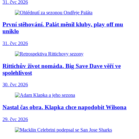
31. čvc 2026
První stěhování. Palát měnil kluby, play off mu
uniklo
31. čvc 2026
Rittichův život nomáda. Big Save Dave věří ve
spolehlivost
30. čvc 2026
Nastal čas obra. Klapka chce napodobit Wilsona
29. čvc 2026