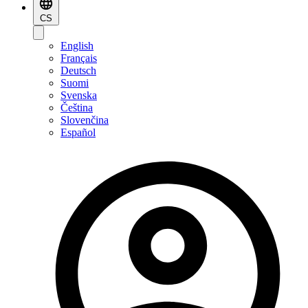
CS
English
Français
Deutsch
Suomi
Svenska
Čeština
Slovenčina
Español