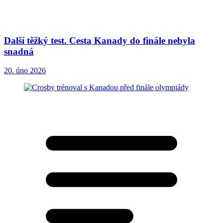
Další těžký test. Cesta Kanady do finále nebyla
snadná
20. úno 2026