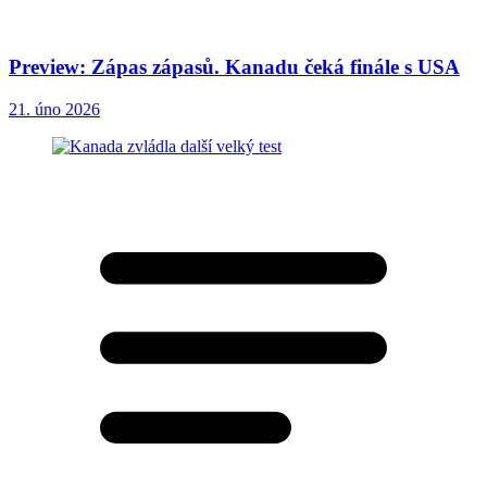
Preview: Zápas zápasů. Kanadu čeká finále s USA
21. úno 2026