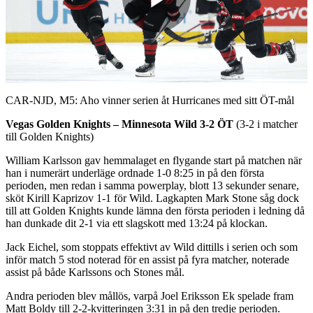
Play
Video
CAR-NJD, M5: Aho vinner serien åt Hurricanes med sitt ÖT-mål
Vegas Golden Knights – Minnesota Wild 3-2 ÖT
(3-2 i matcher
till Golden Knights)
William Karlsson gav hemmalaget en flygande start på matchen när
han i numerärt underläge ordnade 1-0 8:25 in på den första
perioden, men redan i samma powerplay, blott 13 sekunder senare,
sköt Kirill Kaprizov 1-1 för Wild. Lagkapten Mark Stone såg dock
till att Golden Knights kunde lämna den första perioden i ledning då
han dunkade dit 2-1 via ett slagskott med 13:24 på klockan.
Jack Eichel, som stoppats effektivt av Wild dittills i serien och som
inför match 5 stod noterad för en assist på fyra matcher, noterade
assist på både Karlssons och Stones mål.
Andra perioden blev mållös, varpå Joel Eriksson Ek spelade fram
Matt Boldy till 2-2-kvitteringen 3:31 in på den tredje perioden.