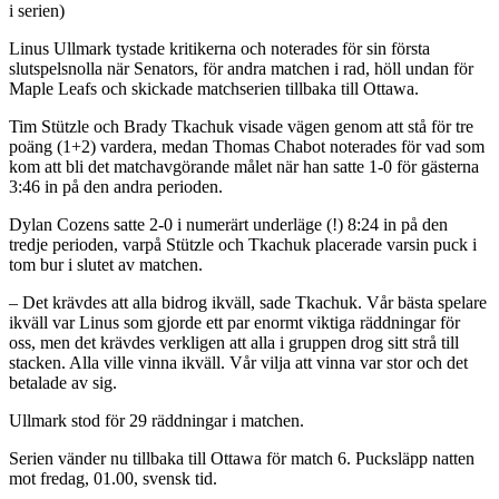
i serien)
Linus Ullmark tystade kritikerna och noterades för sin första
slutspelsnolla när Senators, för andra matchen i rad, höll undan för
Maple Leafs och skickade matchserien tillbaka till Ottawa.
Tim Stützle och Brady Tkachuk visade vägen genom att stå för tre
poäng (1+2) vardera, medan Thomas Chabot noterades för vad som
kom att bli det matchavgörande målet när han satte 1-0 för gästerna
3:46 in på den andra perioden.
Dylan Cozens satte 2-0 i numerärt underläge (!) 8:24 in på den
tredje perioden, varpå Stützle och Tkachuk placerade varsin puck i
tom bur i slutet av matchen.
– Det krävdes att alla bidrog ikväll, sade Tkachuk. Vår bästa spelare
ikväll var Linus som gjorde ett par enormt viktiga räddningar för
oss, men det krävdes verkligen att alla i gruppen drog sitt strå till
stacken. Alla ville vinna ikväll. Vår vilja att vinna var stor och det
betalade av sig.
Ullmark stod för 29 räddningar i matchen.
Serien vänder nu tillbaka till Ottawa för match 6. Pucksläpp natten
mot fredag, 01.00, svensk tid.