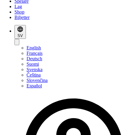
Spelare
Lag
Shop
Biljetter
SV
English
Français
Deutsch
Suomi
Svenska
Čeština
Slovenčina
Español