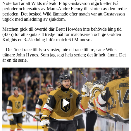
Noterbart är att Wilds målvakt Filip Gustavsson utgick efter två
perioder och ersattes av Marc-Andre Fleury till starten av den tredje
perioden. Det besked Wild lämnade efter match var att Gustavsson
utgick med anledning av sjukdom.
Matchen gick till övertid där Brett Howden inte behövde lång tid
(4:05) för att skjuta sitt tredje mål för matchserien och ge Golden
Knights en 3-2-ledning inför match 6 i Minnesota.
– Det är ett race till fyra vinster, inte ett race till tre, sade Wilds
tränare John Hynes. Som jag sagt hela serien; det är helt jämnt. Det
är en tät serie.
Play