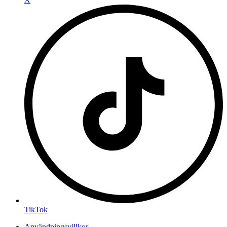
TikTok
Användningsvillkor