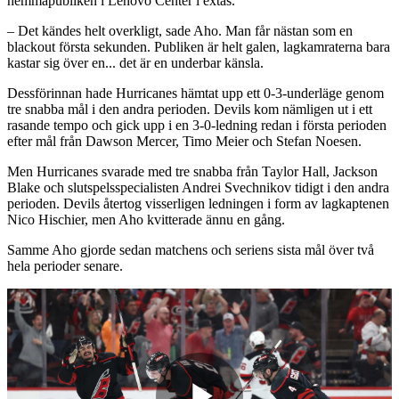
hemmapubliken i Lenovo Center i extas.
– Det kändes helt overkligt, sade Aho. Man får nästan som en
blackout första sekunden. Publiken är helt galen, lagkamraterna bara
kastar sig över en... det är en underbar känsla.
Dessförinnan hade Hurricanes hämtat upp ett 0-3-underläge genom
tre snabba mål i den andra perioden. Devils kom nämligen ut i ett
rasande tempo och gick upp i en 3-0-ledning redan i första perioden
efter mål från Dawson Mercer, Timo Meier och Stefan Noesen.
Men Hurricanes svarade med tre snabba från Taylor Hall, Jackson
Blake och slutspelsspecialisten Andrei Svechnikov tidigt i den andra
perioden. Devils återtog visserligen ledningen i form av lagkaptenen
Nico Hischier, men Aho kvitterade ännu en gång.
Samme Aho gjorde sedan matchens och seriens sista mål över två
hela perioder senare.