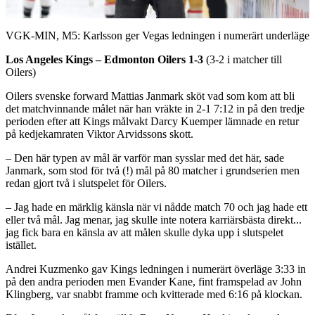
Video
VGK-MIN, M5: Karlsson ger Vegas ledningen i numerärt underläge
Los Angeles Kings – Edmonton Oilers 1-3
(3-2 i matcher till
Oilers)
Oilers svenske forward Mattias Janmark sköt vad som kom att bli
det matchvinnande målet när han vräkte in 2-1 7:12 in på den tredje
perioden efter att Kings målvakt Darcy Kuemper lämnade en retur
på kedjekamraten Viktor Arvidssons skott.
– Den här typen av mål är varför man sysslar med det här, sade
Janmark, som stod för två (!) mål på 80 matcher i grundserien men
redan gjort två i slutspelet för Oilers.
– Jag hade en märklig känsla när vi nådde match 70 och jag hade ett
eller två mål. Jag menar, jag skulle inte notera karriärsbästa direkt...
jag fick bara en känsla av att målen skulle dyka upp i slutspelet
istället.
Andrei Kuzmenko gav Kings ledningen i numerärt överläge 3:33 in
på den andra perioden men Evander Kane, fint framspelad av John
Klingberg, var snabbt framme och kvitterade med 6:16 på klockan.