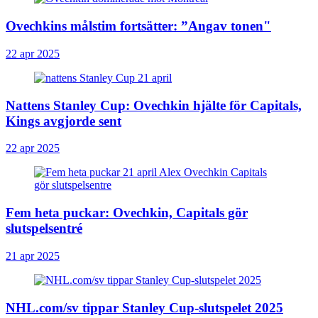
Ovechkins målstim fortsätter: ”Angav tonen"
22 apr 2025
Nattens Stanley Cup: Ovechkin hjälte för Capitals,
Kings avgjorde sent
22 apr 2025
Fem heta puckar: Ovechkin, Capitals gör
slutspelsentré
21 apr 2025
NHL.com/sv tippar Stanley Cup-slutspelet 2025