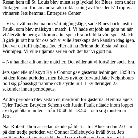
Resan hem till St. Louis blev minst sagt lyckad för Blues, som under
lördagen stod för sin andra raka utklassning av Presidents’ Trophy-
vinnaren Jets hemma i Enterprise Center.
– Vi var väl medvetna om vårt utgångsläge, sade Blues back Justin
Faulk, som blev målskytt i match 4. Vi hade ett jobb att göra nu när
vi återvände hem; att komma in, spela bra och hitta vårt spel. Match
3 gick ju rätt bra för oss och vi ville återskapa den känslan idag igen.
Det var ett tufft utgångsläge efter att ha förlorat de första två mot
Winnipeg. Vi ville utjämna serien och det har vi gjort nu.
– Nu handlar allt om tre matcher. Det gäller att vi fortsätter spela bra.
Jets specielle målskytt Kyle Connor gav gästerna ledningen 13:58 in
på den första perioden, men Blues nyttige forward Jake Neighbours
höll sig påpassligt framme och styrde in 1-1-kvitteringen 23
sekunder innan periodpaus.
Andra perioden blev sedan en mardröm för gästerna. Hemmalagets
Tyler Tucker, Brayden Schenn och Justin Faulk nätade inom loppet
av drygt åtta minuter – från 10:46 till 18:54 – och sög musten ur
Jets.
När Robert Thomas sedan ökade på till 5-1 för Blues redan 2:01 in
på den tredje perioden var Connor Hellebuycks kväll över. Jets
ersättare Eric Comrie räddade alla sex skott som kom hans väg