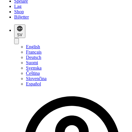
Spelare
Lag
Shop
Biljetter
SV
English
Français
Deutsch
Suomi
Svenska
Čeština
Slovenčina
Español