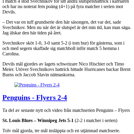
I match 4 stod Svechnikov för sitt andra slutspelshattrick i karriären
och har nu noterat fem poäng (4+1) på fyra matcher i serien mot
Devils.
– Det var en tuff grundserie den här säsongen, det var det, sade
Svechnikov. Men nu när det är slutspel är det min tid, kan man säga.
Jag älskar den här tiden på året.
Svechnikov sköt 1-0, 3-0 samt 5-2 (i tom bur) för gästerna, som i
och med segern skaffade sig matchboll inför match 5 hemma i
Carolina.
Devils mål gjordes av lagets schweizare Nico Hischier och Timo
Meier. Utöver Svechnikovs hattrick hittade Hurricanes backar Brent
Burns och Jaccob Slavin nätmaskorna.
Penguins - Flyers 2-4
Ta del av senaste nytt och video från matchserien Penguins – Flyers
St. Louis Blues – Winnipeg Jets 5-1
(2-2 i matcher i serien)
Tolv mål gjorda, tre mål insläppta och en utjämnad matchserie.