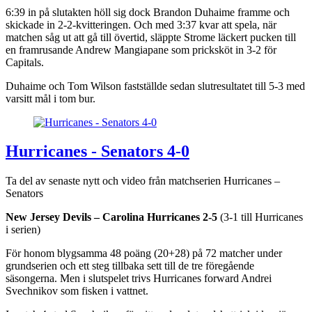
6:39 in på slutakten höll sig dock Brandon Duhaime framme och
skickade in 2-2-kvitteringen. Och med 3:37 kvar att spela, när
matchen såg ut att gå till övertid, släppte Strome läckert pucken till
en framrusande Andrew Mangiapane som pricksköt in 3-2 för
Capitals.
Duhaime och Tom Wilson fastställde sedan slutresultatet till 5-3 med
varsitt mål i tom bur.
Hurricanes - Senators 4-0
Ta del av senaste nytt och video från matchserien Hurricanes –
Senators
New Jersey Devils – Carolina Hurricanes
2-5
(3-1 till Hurricanes
i serien)
För honom blygsamma 48 poäng (20+28) på 72 matcher under
grundserien och ett steg tillbaka sett till de tre föregående
säsongerna. Men i slutspelet trivs Hurricanes forward Andrei
Svechnikov som fisken i vattnet.