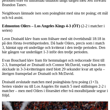
perioden efter en tilltrasslad situation längs sargen med Jets forward
Brandon Tanev.
Neighbours lämnade isen som poängbäst med sina tre poäng; ett mål
och två assist.
Edmonton Oilers – Los Angeles Kings
4-3 (ÖT)
(2-2 i matcher i
serien)
Leon Draisaitl klev fram som frälsare med sitt övertidsmål 18:18 in
på den första övertidsperioden. Då hade Oilers, precis som i match
3, hämtat upp ett underläge och kvitterat i den tredje perioden. Den
här gången var underläget 1-3 inför den tredje perioden.
Evan Bouchard klev fram för hemmalaget och reducerade först till
2-3, framspelad av Draisaitl och Connor McDavid, varpå han även
skickade in 3-3-kvitteringen med blott 29 sekunder kvar att spela –
återigen framspelad av Draisaitl och McDavid.
Draisaitl avslutade matchen med poängbästa fyra poäng (1+3).
Serien vänder nu till Los Angeles för match 5 med ställningen 2-2 i
matcher – men med Oilers i förarsätet efter två moralhöjande segrar i
följd.