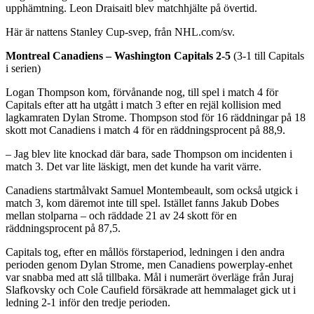
upphämtning. Leon Draisaitl blev matchhjälte på övertid.
Här är nattens Stanley Cup-svep, från NHL.com/sv.
Montreal Canadiens – Washington Capitals
2-5
(3-1 till Capitals
i serien)
Logan Thompson kom, förvånande nog, till spel i match 4 för
Capitals efter att ha utgått i match 3 efter en rejäl kollision med
lagkamraten Dylan Strome. Thompson stod för 16 räddningar på 18
skott mot Canadiens i match 4 för en räddningsprocent på 88,9.
– Jag blev lite knockad där bara, sade Thompson om incidenten i
match 3. Det var lite läskigt, men det kunde ha varit värre.
Canadiens startmålvakt Samuel Montembeault, som också utgick i
match 3, kom däremot inte till spel. Istället fanns Jakub Dobes
mellan stolparna – och räddade 21 av 24 skott för en
räddningsprocent på 87,5.
Capitals tog, efter en mållös förstaperiod, ledningen i den andra
perioden genom Dylan Strome, men Canadiens powerplay-enhet
var snabba med att slå tillbaka. Mål i numerärt överläge från Juraj
Slafkovsky och Cole Caufield försäkrade att hemmalaget gick ut i
ledning 2-1 inför den tredje perioden.