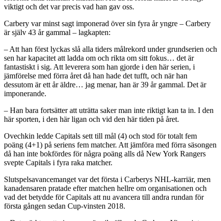
viktigt och det var precis vad han gav oss.
Carbery var minst sagt imponerad över sin fyra år yngre – Carbery
är själv 43 år gammal – lagkapten:
– Att han först lyckas slå alla tiders målrekord under grundserien och
sen har kapacitet att ladda om och rikta om sitt fokus… det är
fantastiskt i sig. Att leverera som han gjorde i den här serien, i
jämförelse med förra året då han hade det tufft, och när han
dessutom är ett år äldre… jag menar, han är 39 år gammal. Det är
imponerande.
– Han bara fortsätter att uträtta saker man inte riktigt kan ta in. I den
här sporten, i den här ligan och vid den här tiden på året.
Ovechkin ledde Capitals sett till mål (4) och stod för totalt fem
poäng (4+1) på seriens fem matcher. Att jämföra med förra säsongen
då han inte bokfördes för några poäng alls då New York Rangers
svepte Capitals i fyra raka matcher.
Slutspelsavancemanget var det första i Carberys NHL-karriär, men
kanadensaren pratade efter matchen hellre om organisationen och
vad det betydde för Capitals att nu avancera till andra rundan för
första gången sedan Cup-vinsten 2018.