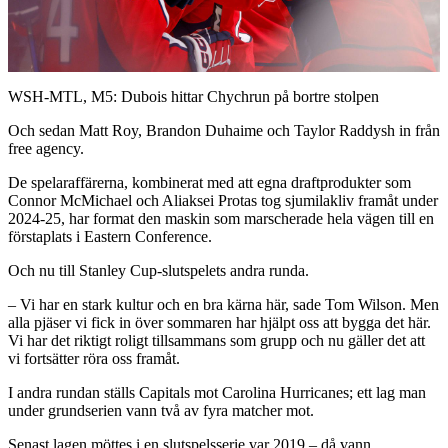
Video
WSH-MTL, M5: Dubois hittar Chychrun på bortre stolpen
Och sedan Matt Roy, Brandon Duhaime och Taylor Raddysh in från
free agency.
De spelaraffärerna, kombinerat med att egna draftprodukter som
Connor McMichael och Aliaksei Protas tog sjumilakliv framåt under
2024-25, har format den maskin som marscherade hela vägen till en
förstaplats i Eastern Conference.
Och nu till Stanley Cup-slutspelets andra runda.
– Vi har en stark kultur och en bra kärna här, sade Tom Wilson. Men
alla pjäser vi fick in över sommaren har hjälpt oss att bygga det här.
Vi har det riktigt roligt tillsammans som grupp och nu gäller det att
vi fortsätter röra oss framåt.
I andra rundan ställs Capitals mot Carolina Hurricanes; ett lag man
under grundserien vann två av fyra matcher mot.
Senast lagen möttes i en slutspelsserie var 2019 – då vann