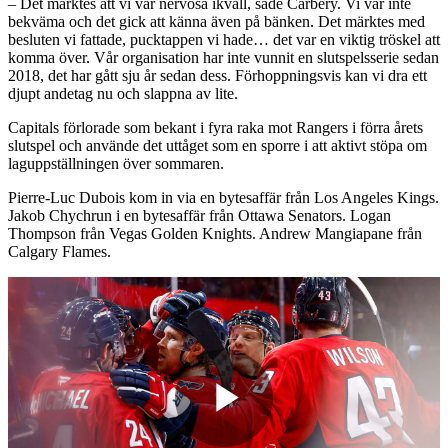
– Det märktes att vi var nervösa ikväll, sade Carbery. Vi var inte
bekväma och det gick att känna även på bänken. Det märktes med
besluten vi fattade, pucktappen vi hade… det var en viktig tröskel att
komma över. Vår organisation har inte vunnit en slutspelsserie sedan
2018, det har gått sju år sedan dess. Förhoppningsvis kan vi dra ett
djupt andetag nu och slappna av lite.
Capitals förlorade som bekant i fyra raka mot Rangers i förra årets
slutspel och använde det uttåget som en sporre i att aktivt stöpa om
laguppställningen över sommaren.
Pierre-Luc Dubois kom in via en bytesaffär från Los Angeles Kings.
Jakob Chychrun i en bytesaffär från Ottawa Senators. Logan
Thompson från Vegas Golden Knights. Andrew Mangiapane från
Calgary Flames.
Play