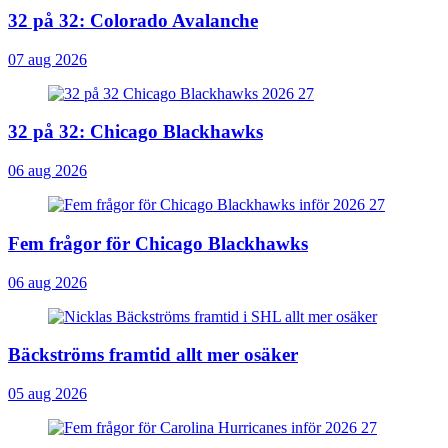
32 på 32: Colorado Avalanche
07 aug 2026
32 på 32: Chicago Blackhawks
06 aug 2026
Fem frågor för Chicago Blackhawks
06 aug 2026
Bäckströms framtid allt mer osäker
05 aug 2026