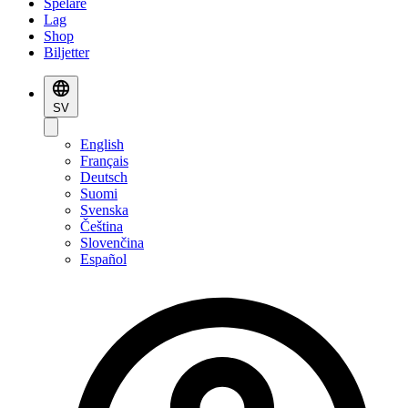
Spelare
Lag
Shop
Biljetter
SV
English
Français
Deutsch
Suomi
Svenska
Čeština
Slovenčina
Español