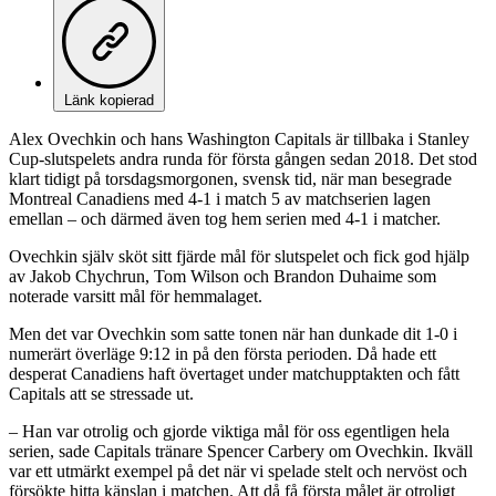
Länk kopierad
Alex Ovechkin och hans Washington Capitals är tillbaka i Stanley
Cup-slutspelets andra runda för första gången sedan 2018. Det stod
klart tidigt på torsdagsmorgonen, svensk tid, när man besegrade
Montreal Canadiens med 4-1 i match 5 av matchserien lagen
emellan – och därmed även tog hem serien med 4-1 i matcher.
Ovechkin själv sköt sitt fjärde mål för slutspelet och fick god hjälp
av Jakob Chychrun, Tom Wilson och Brandon Duhaime som
noterade varsitt mål för hemmalaget.
Men det var Ovechkin som satte tonen när han dunkade dit 1-0 i
numerärt överläge 9:12 in på den första perioden. Då hade ett
desperat Canadiens haft övertaget under matchupptakten och fått
Capitals att se stressade ut.
– Han var otrolig och gjorde viktiga mål för oss egentligen hela
serien, sade Capitals tränare Spencer Carbery om Ovechkin. Ikväll
var ett utmärkt exempel på det när vi spelade stelt och nervöst och
försökte hitta känslan i matchen. Att då få första målet är otroligt