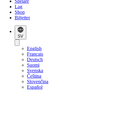
Spelare
Lag
Shop
Biljetter
SV
English
Français
Deutsch
Suomi
Svenska
Čeština
Slovenčina
Español