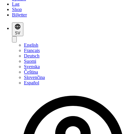
Lag
Shop
Biljetter
SV
English
Français
Deutsch
Suomi
Svenska
Čeština
Slovenčina
Español