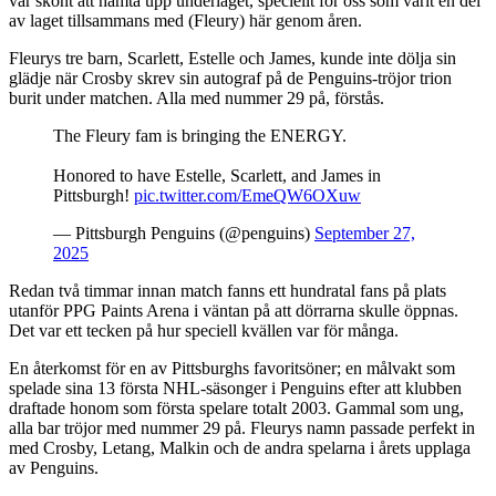
var skönt att hämta upp underläget, speciellt för oss som varit en del
av laget tillsammans med (Fleury) här genom åren.
Fleurys tre barn, Scarlett, Estelle och James, kunde inte dölja sin
glädje när Crosby skrev sin autograf på de Penguins-tröjor trion
burit under matchen. Alla med nummer 29 på, förstås.
The Fleury fam is bringing the ENERGY.
Honored to have Estelle, Scarlett, and James in
Pittsburgh!
pic.twitter.com/EmeQW6OXuw
— Pittsburgh Penguins (@penguins)
September 27,
2025
Redan två timmar innan match fanns ett hundratal fans på plats
utanför PPG Paints Arena i väntan på att dörrarna skulle öppnas.
Det var ett tecken på hur speciell kvällen var för många.
En återkomst för en av Pittsburghs favoritsöner; en målvakt som
spelade sina 13 första NHL-säsonger i Penguins efter att klubben
draftade honom som första spelare totalt 2003. Gammal som ung,
alla bar tröjor med nummer 29 på. Fleurys namn passade perfekt in
med Crosby, Letang, Malkin och de andra spelarna i årets upplaga
av Penguins.