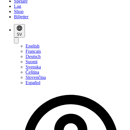
Spelare
Lag
Shop
Biljetter
SV
English
Français
Deutsch
Suomi
Svenska
Čeština
Slovenčina
Español