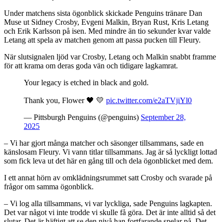
Under matchens sista ögonblick skickade Penguins tränare Dan
Muse ut Sidney Crosby, Evgeni Malkin, Bryan Rust, Kris Letang
och Erik Karlsson på isen. Med mindre än tio sekunder kvar valde
Letang att spela av matchen genom att passa pucken till Fleury.
När slutsignalen ljöd var Crosby, Letang och Malkin snabbt framme
för att krama om deras goda vän och tidigare lagkamrat.
Your legacy is etched in black and gold.
Thank you, Flower 🖤 💛
pic.twitter.com/e2aTVjiYl0
— Pittsburgh Penguins (@penguins)
September 28,
2025
– Vi har gjort många matcher och säsonger tillsammans, sade en
känslosam Fleury. Vi vann titlar tillsammans. Jag är så lyckligt lottad
som fick leva ut det här en gång till och dela ögonblicket med dem.
I ett annat hörn av omklädningsrummet satt Crosby och svarade på
frågor om samma ögonblick.
– Vi log alla tillsammans, vi var lyckliga, sade Penguins lagkapten.
Det var något vi inte trodde vi skulle få göra. Det är inte alltid så det
slutar. Det är häftigt att se den nivå han fortfarande spelar på. Det