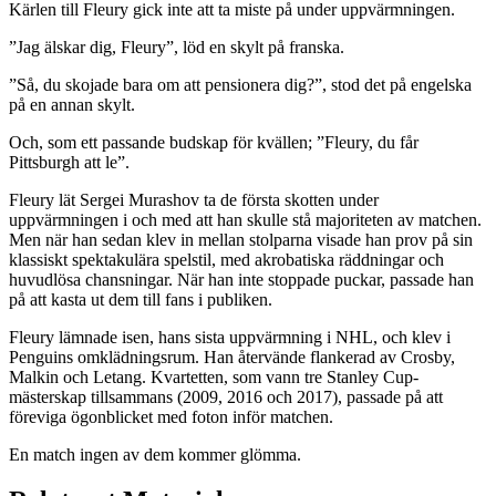
Kärlen till Fleury gick inte att ta miste på under uppvärmningen.
”Jag älskar dig, Fleury”, löd en skylt på franska.
”Så, du skojade bara om att pensionera dig?”, stod det på engelska
på en annan skylt.
Och, som ett passande budskap för kvällen; ”Fleury, du får
Pittsburgh att le”.
Fleury lät Sergei Murashov ta de första skotten under
uppvärmningen i och med att han skulle stå majoriteten av matchen.
Men när han sedan klev in mellan stolparna visade han prov på sin
klassiskt spektakulära spelstil, med akrobatiska räddningar och
huvudlösa chansningar. När han inte stoppade puckar, passade han
på att kasta ut dem till fans i publiken.
Fleury lämnade isen, hans sista uppvärmning i NHL, och klev i
Penguins omklädningsrum. Han återvände flankerad av Crosby,
Malkin och Letang. Kvartetten, som vann tre Stanley Cup-
mästerskap tillsammans (2009, 2016 och 2017), passade på att
föreviga ögonblicket med foton inför matchen.
En match ingen av dem kommer glömma.