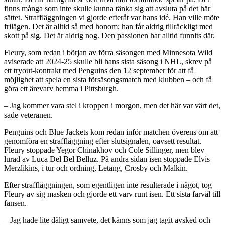
finns många som inte skulle kunna tänka sig att avsluta på det här
sättet. Straffläggningen vi gjorde efteråt var hans idé. Han ville möte
frilägen. Det är alltid så med honom; han får aldrig tillräckligt med
skott på sig. Det är aldrig nog. Den passionen har alltid funnits där.
Fleury, som redan i början av förra säsongen med Minnesota Wild
aviserade att 2024-25 skulle bli hans sista säsong i NHL, skrev på
ett tryout-kontrakt med Penguins den 12 september för att få
möjlighet att spela en sista försäsongsmatch med klubben – och få
göra ett ärevarv hemma i Pittsburgh.
– Jag kommer vara stel i kroppen i morgon, men det här var värt det,
sade veteranen.
Penguins och Blue Jackets kom redan inför matchen överens om att
genomföra en straffläggning efter slutsignalen, oavsett resultat.
Fleury stoppade Yegor Chinakhov och Cole Sillinger, men blev
lurad av Luca Del Bel Belluz. På andra sidan isen stoppade Elvis
Merzlikins, i tur och ordning, Letang, Crosby och Malkin.
Efter straffläggningen, som egentligen inte resulterade i något, tog
Fleury av sig masken och gjorde ett varv runt isen. Ett sista farväl till
fansen.
– Jag hade lite dåligt samvete, det känns som jag tagit avsked och