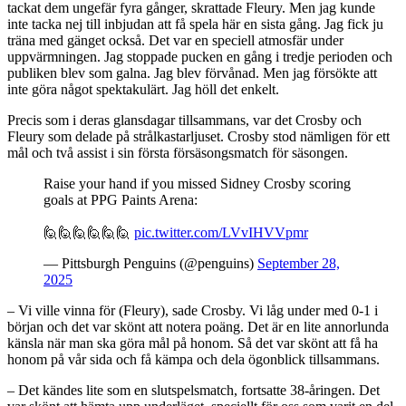
tackat dem ungefär fyra gånger, skrattade Fleury. Men jag kunde
inte tacka nej till inbjudan att få spela här en sista gång. Jag fick ju
träna med gänget också. Det var en speciell atmosfär under
uppvärmningen. Jag stoppade pucken en gång i tredje perioden och
publiken blev som galna. Jag blev förvånad. Men jag försökte att
inte göra något spektakulärt. Jag höll det enkelt.
Precis som i deras glansdagar tillsammans, var det Crosby och
Fleury som delade på strålkastarljuset. Crosby stod nämligen för ett
mål och två assist i sin första försäsongsmatch för säsongen.
Raise your hand if you missed Sidney Crosby scoring
goals at PPG Paints Arena:
🙋🙋🙋🙋🙋🙋
pic.twitter.com/LVvIHVVpmr
— Pittsburgh Penguins (@penguins)
September 28,
2025
– Vi ville vinna för (Fleury), sade Crosby. Vi låg under med 0-1 i
början och det var skönt att notera poäng. Det är en lite annorlunda
känsla när man ska göra mål på honom. Så det var skönt att få ha
honom på vår sida och få kämpa och dela ögonblick tillsammans.
– Det kändes lite som en slutspelsmatch, fortsatte 38-åringen. Det