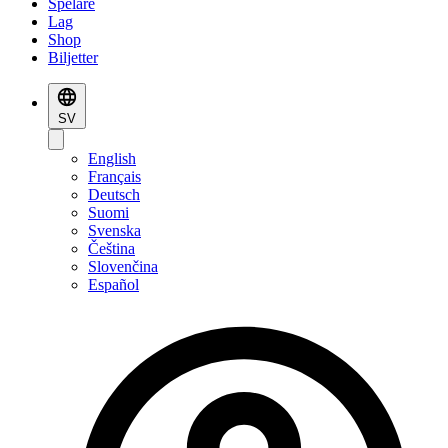
Spelare
Lag
Shop
Biljetter
SV
English
Français
Deutsch
Suomi
Svenska
Čeština
Slovenčina
Español