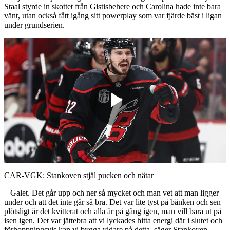
Staal styrde in skottet från Gistisbehere och Carolina hade inte bara
vänt, utan också fått igång sitt powerplay som var fjärde bäst i ligan
under grundserien.
Play
Video
CAR-VGK: Stankoven stjäl pucken och nätar
– Galet. Det går upp och ner så mycket och man vet att man ligger
under och att det inte går så bra. Det var lite tyst på bänken och sen
plötsligt är det kvitterat och alla är på gång igen, man vill bara ut på
isen igen. Det var jättebra att vi lyckades hitta energi där i slutet och
förhoppningsvis kan vi bygga vidare på detta, säger Stankoven.