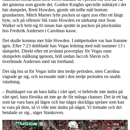
det gästerna som gjorde det. Golden Knights specielle målskytt i det
här slutspelet, Brett Howden, gjorde sitt tolfte mål bortom
grundserien. Mitch Marner lyfte pucken ur egen zon efter ett långt
byte, och på offensiv blå vann Howden en närkamp mot Sean
Walker och bröt sig fri innan han sprätte in pucken på plocksidan
hos Frederik Andersen i Carolinas kasse.
Det skulle komma mer från Howden. I mittperioden var han framme
igen. Efter 7:23 dubblade han Vegas ledning med mål nummer 13 i
slutspelet. Direkt efter ett avslutat powerplay för Vegas rann
slutspelets målkung igenom, höll undan Jaccob Slavin och
överlistade Andersen med sin forehand.
Det såg bra ut för Vegas inför den tredje perioden, men Carolina
vägrade ge sig, och iscensatte mitt i den tredje perioden en snabb
vändning.
– Budskapet var att bara hålla i vårt spel, vi behövde inte ändra på
vårt spel, bara försöka att inte ge de för många chanser. Det är ett lag
som tar vara bara på lägen och har några skickliga spelare som kan
ta vara på dem, så vi ville inte ändra på något. Vi fortsatte och det
betalade av sig , säger Stankoven.