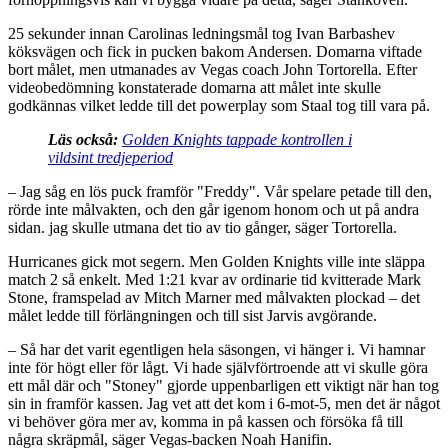
25 sekunder innan Carolinas ledningsmål tog Ivan Barbashev
köksvägen och fick in pucken bakom Andersen. Domarna viftade
bort målet, men utmanades av Vegas coach John Tortorella. Efter
videobedömning konstaterade domarna att målet inte skulle
godkännas vilket ledde till det powerplay som Staal tog till vara på.
Läs också:
Golden Knights tappade kontrollen i
vildsint tredjeperiod
– Jag såg en lös puck framför "Freddy". Vår spelare petade till den,
rörde inte målvakten, och den går igenom honom och ut på andra
sidan. jag skulle utmana det tio av tio gånger, säger Tortorella.
Hurricanes gick mot segern. Men Golden Knights ville inte släppa
match 2 så enkelt. Med 1:21 kvar av ordinarie tid kvitterade Mark
Stone, framspelad av Mitch Marner med målvakten plockad – det
målet ledde till förlängningen och till sist Jarvis avgörande.
– Så har det varit egentligen hela säsongen, vi hänger i. Vi hamnar
inte för högt eller för lågt. Vi hade självförtroende att vi skulle göra
ett mål där och "Stoney" gjorde uppenbarligen ett viktigt när han tog
sin in framför kassen. Jag vet att det kom i 6-mot-5, men det är något
vi behöver göra mer av, komma in på kassen och försöka få till
några skräpmål, säger Vegas-backen Noah Hanifin.