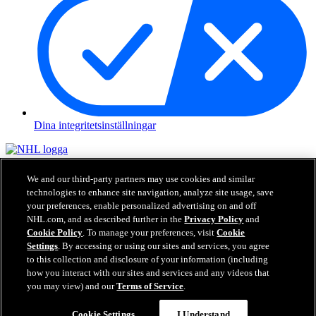
Dina integritetsinställningar
NHL.com är den officiella hemsidan för National Hockey League.
Alla NHL loggor och varumärken, NHL lag loggor och ord
We and our third-party partners may use cookies and similar
beskrivna här för NHL och dess respektive lag får inte återskapas
technologies to enhance site navigation, analyze site usage, save
utan tidigare skriftlig tillåtelse från NHL Enterprises, L.P. © NHL
your preferences, enable personalized advertising on and off
2026. Alla Rättigheter Förbehållna. Alla NHL tröjor specialiserade
NHL.com, and as described further in the
Privacy Policy
and
med NHL spelares namn och nummer är officiellt licenserade av
Cookie Policy
. To manage your preferences, visit
Cookie
NHL och NHLPA. Ord och logga kring Zamboni och specialisering
Settings
. By accessing or using our sites and services, you agree
kring Zambonis maskiner är registrerade varumärken hos Frank J.
to this collection and disclosure of your information (including
Zamboni & Co., Inc.© Frank J. Zamboni & Co., Inc. 2026. Alla
how you interact with our sites and services and any videos that
Rättigheter Förbehållna. Andra varumärken från tredje part och
you may view) and our
Terms of Service
.
upphovsrätter tillhör respektive ägare. Alla Rättigheter Förbehållna.
Cookie Settings
I Understand