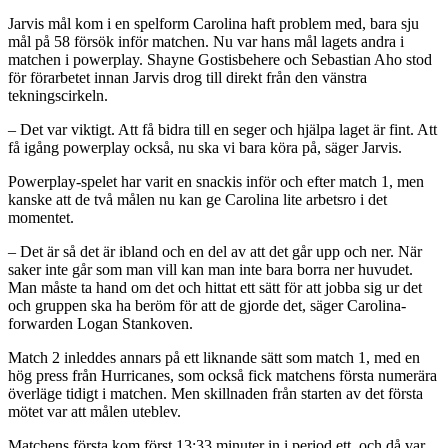
Jarvis mål kom i en spelform Carolina haft problem med, bara sju
mål på 58 försök inför matchen. Nu var hans mål lagets andra i
matchen i powerplay. Shayne Gostisbehere och Sebastian Aho stod
för förarbetet innan Jarvis drog till direkt från den vänstra
tekningscirkeln.
– Det var viktigt. Att få bidra till en seger och hjälpa laget är fint. Att
få igång powerplay också, nu ska vi bara köra på, säger Jarvis.
Powerplay-spelet har varit en snackis inför och efter match 1, men
kanske att de två målen nu kan ge Carolina lite arbetsro i det
momentet.
– Det är så det är ibland och en del av att det går upp och ner. När
saker inte går som man vill kan man inte bara borra ner huvudet.
Man måste ta hand om det och hittat ett sätt för att jobba sig ur det
och gruppen ska ha beröm för att de gjorde det, säger Carolina-
forwarden Logan Stankoven.
Match 2 inleddes annars på ett liknande sätt som match 1, med en
hög press från Hurricanes, som också fick matchens första numerära
överläge tidigt i matchen. Men skillnaden från starten av det första
mötet var att målen uteblev.
Matchens första kom först 13:33 minuter in i period ett, och då var