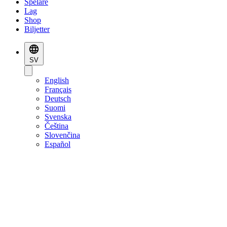
Spelare
Lag
Shop
Biljetter
SV
English
Français
Deutsch
Suomi
Svenska
Čeština
Slovenčina
Español