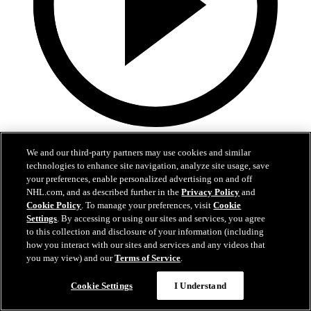
6:34
We and our third-party partners may use cookies and similar
Längs Sargen: Björck kan ta NHL-plats
technologies to enhance site navigation, analyze site usage, save
your preferences, enable personalized advertising on and off
Ekholm om Björcks chanser till spel direkt med Jets
NHL.com, and as described further in the
Privacy Policy
and
Cookie Policy
. To manage your preferences, visit
Cookie
07 jul 2026
Settings
. By accessing or using our sites and services, you agree
to this collection and disclosure of your information (including
how you interact with our sites and services and any videos that
you may view) and our
Terms of Service
.
Cookie Settings
I Understand