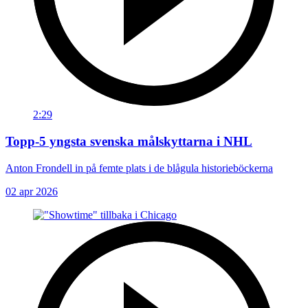
2:29
Topp-5 yngsta svenska målskyttarna i NHL
Anton Frondell in på femte plats i de blågula historieböckerna
02 apr 2026