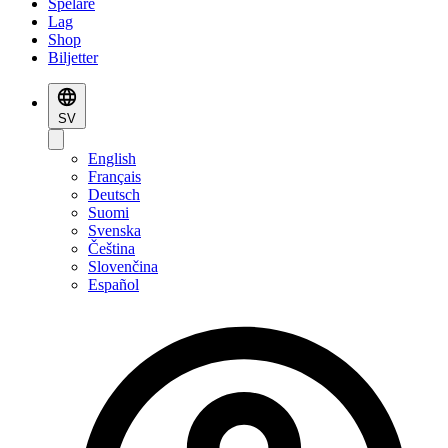
Spelare
Lag
Shop
Biljetter
SV
English
Français
Deutsch
Suomi
Svenska
Čeština
Slovenčina
Español