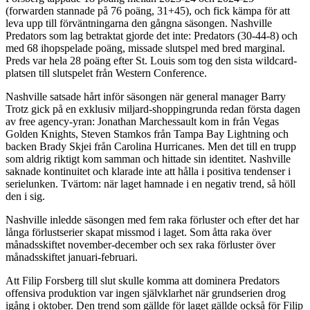
(forwarden stannade på 76 poäng, 31+45), och fick kämpa för att
leva upp till förväntningarna den gångna säsongen. Nashville
Predators som lag betraktat gjorde det inte: Predators (30-44-8) och
med 68 ihopspelade poäng, missade slutspel med bred marginal.
Preds var hela 28 poäng efter St. Louis som tog den sista wildcard-
platsen till slutspelet från Western Conference.
Nashville satsade hårt inför säsongen när general manager Barry
Trotz gick på en exklusiv miljard-shoppingrunda redan första dagen
av free agency-yran: Jonathan Marchessault kom in från Vegas
Golden Knights, Steven Stamkos från Tampa Bay Lightning och
backen Brady Skjei från Carolina Hurricanes. Men det till en trupp
som aldrig riktigt kom samman och hittade sin identitet. Nashville
saknade kontinuitet och klarade inte att hålla i positiva tendenser i
serielunken. Tvärtom: när laget hamnade i en negativ trend, så höll
den i sig.
Nashville inledde säsongen med fem raka förluster och efter det har
långa förlustserier skapat missmod i laget. Som åtta raka över
månadsskiftet november-december och sex raka förluster över
månadsskiftet januari-februari.
Att Filip Forsberg till slut skulle komma att dominera Predators
offensiva produktion var ingen självklarhet när grundserien drog
igång i oktober. Den trend som gällde för laget gällde också för Filip