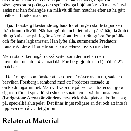
säsongens stora poäng- och spelmässiga höjdpunkt: två mål och två
assist när han förlängde sin målsvit till fem matcher efter att ha gått
mållös i 18 raka matcher:
– Tja, [Forsberg] bestämde sig bara för att ingen skulle ta pucken
ifrån honom ikväll. När han gör det och det rullar på så här, då är det
riktigt kul att se på. Jag är säker på att det var riktigt bra för publiken
och för hans lagkamrater. Han lyfte alla, summerade Predators
tränare Andrew Brunette sin stjärnspelares insats i matchen.
Men i statistiken ingår också sviter som den mellan den 11
november och den 4 januari där Forsberg gjorde ett (1) mål på 25
matcher.
– Det är ingen som önskar att säsongen är över redan nu, sade en
besviken Forsberg i samband med att Predators rensade ut
omklädningsrummet. Man vill vara ute på isen och träna och göra
sig redo för att spela första slutspelsmatchen… vår hemmaarena
(Bridgestone Arena) är världens mest elektriska plats att befinna sig
på, speciellt i slutspelet. Det finns inget roligare än det och att inte få
uppleva det i år… det gör ont.
Relaterat Material