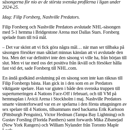
säsongerna för nio av de största svenska profilerna i ligan under
2024-25.
Idag: Filip Forsberg, Nashville Predators.
Filip Forsberg och Nashville Predators avslutade NHL-säsongen
med 5-1 hemma i Bridgestone Arena mot Dallas Stars. Forsberg
spelade fram till två mål.
– Det var skönt att vi fick göra några mål… när man ser tillbaka på
säsongen försöker man såklart minnas känslan att vi avslutade den
bra. Men det var definitivt inte den säsong vi ville ha, från början till
slut. Men vi tar med oss det positiva från ikväll och försöker hålla
fast vid det, sade Forsberg till NHL.com.
En ändå godkänd avslutning på en säsong som inte kan räknas till
Filip Forsbergs bästa. Han gick in i den som en av Predators
viktigaste spelare. Han var gjuten i både den svenska truppen till
superturneringen 4 Nations Face-Off i februari, och till VM på
hemmaplan i Avicii Arena i Stockholm i maj. Nashville Predators
smarte vänsterforward var en av spelarna i den första uttagningen av
sex spelare till 4 Nations, tillsammans med backarna Erik Karlsson
(Pittsburgh Penguins), Victor Hedman (Tampa Bay Lightning) och
Gustav Forsling (Florida Panthers) samt forwards Mika Zibanejad
(New York Rangers) och William Nylander från Toronto Maple