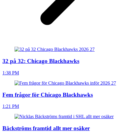
32 på 32: Chicago Blackhawks
1:38 PM
Fem frågor för Chicago Blackhawks
1:21 PM
Bäckströms framtid allt mer osäker