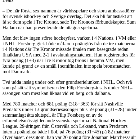
Leafs.
– De här första sex namnen är världsspelare och stora ambassadörer
för svensk ishockey och Sverige överlag. Det ska bli fantastiskt att
få se dem spela i Tre Kronor, sade Tre Kronors förbundskapten Sam
Hallam när han presenterade de uttagna spelarna.
Men det blev ingen större hockeyfest, varken i 4 Nations, i VM eller
i NHL. Forsberg gick både mål- och poänglös från de tre matcherna
i 4 Nations där Tre Kronor missade finalen men besegrade redan
finalklara USA med 2-1 i avslutningsmatchen. Han registrerades för
fyra poäng (1+3) när Tre Kronor tog brons i hemma-VM, men
kunde på grund av en smäll i semifinalen inte spela bronsmatchen
mot Danmark.
Två udda inslag under och efter grundserielunken i NHL. Och två
som på sitt sätt symboliserar den Filip Forsberg-insats under NHL-
säsongen som mest kan liknas vid en berg-och-dalbana.
Med 780 matcher och 681 poäng (318+363) för sitt Nashville
Predators under 13 grundseriesäsonger plus 59 poäng (31+28) under
sammanlagt åtta slutspel, är Filip Forsberg en av de
erfarenhetsmässigt ledande svenska spelarna i National Hockey
League. 29-åringen från Östervåla och Leksand, vann Predators
interna poängliga både i fjol, på 76 poäng (31+45) på 82 matcher.
Överlägset, dessutom: han var 20 poäng före Jonathan Marchessault