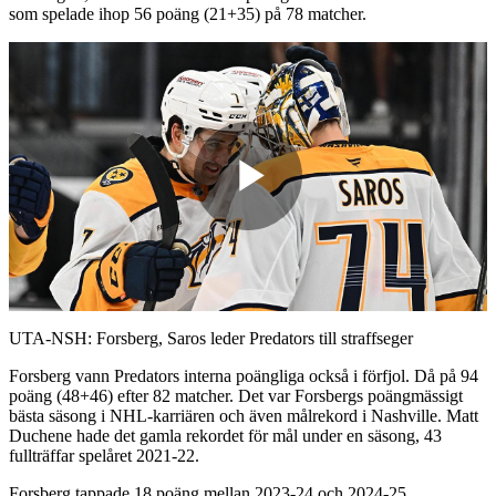
som spelade ihop 56 poäng (21+35) på 78 matcher.
Play
Video
UTA-NSH: Forsberg, Saros leder Predators till straffseger
Forsberg vann Predators interna poängliga också i förfjol. Då på 94
poäng (48+46) efter 82 matcher. Det var Forsbergs poängmässigt
bästa säsong i NHL-karriären och även målrekord i Nashville. Matt
Duchene hade det gamla rekordet för mål under en säsong, 43
fullträffar spelåret 2021-22.
Forsberg tappade 18 poäng mellan 2023-24 och 2024-25