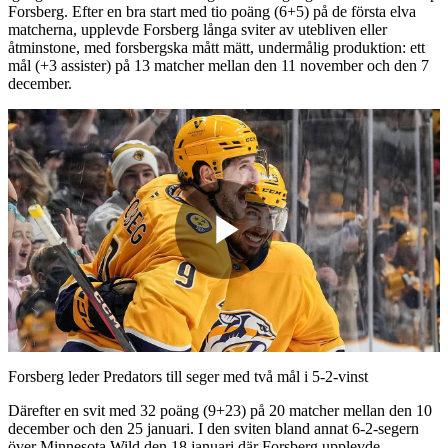
Forsberg. Efter en bra start med tio poäng (6+5) på de första elva
matcherna, upplevde Forsberg långa sviter av utebliven eller
åtminstone, med forsbergska mått mätt, undermålig produktion: ett
mål (+3 assister) på 13 matcher mellan den 11 november och den 7
december.
Play
Video
Forsberg leder Predators till seger med två mål i 5-2-vinst
Därefter en svit med 32 poäng (9+23) på 20 matcher mellan den 10
december och den 25 januari. I den sviten bland annat 6-2-segern
över Minnesota Wild den 18 januari där Forsberg upplevde