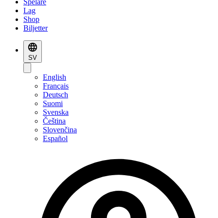
Spelare
Lag
Shop
Biljetter
SV
English
Français
Deutsch
Suomi
Svenska
Čeština
Slovenčina
Español