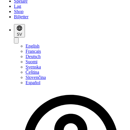
Spelare
Lag
Shop
Biljetter
SV
English
Français
Deutsch
Suomi
Svenska
Čeština
Slovenčina
Español