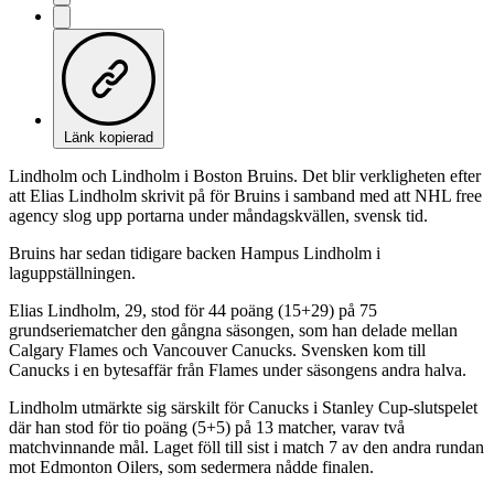
Länk kopierad
Lindholm och Lindholm i Boston Bruins. Det blir verkligheten efter
att Elias Lindholm skrivit på för Bruins i samband med att NHL free
agency slog upp portarna under måndagskvällen, svensk tid.
Bruins har sedan tidigare backen Hampus Lindholm i
laguppställningen.
Elias Lindholm, 29, stod för 44 poäng (15+29) på 75
grundseriematcher den gångna säsongen, som han delade mellan
Calgary Flames och Vancouver Canucks. Svensken kom till
Canucks i en bytesaffär från Flames under säsongens andra halva.
Lindholm utmärkte sig särskilt för Canucks i Stanley Cup-slutspelet
där han stod för tio poäng (5+5) på 13 matcher, varav två
matchvinnande mål. Laget föll till sist i match 7 av den andra rundan
mot Edmonton Oilers, som sedermera nådde finalen.