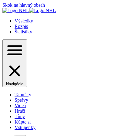
Skok na hlavný obsah
Výsledky
Rozpis
Štatistiky
Navigácia
Tabuľky
Správy
Videá
Hráči
Tímy
Kúpte si
Vstupenky