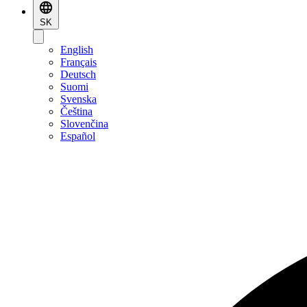
SK
English
Français
Deutsch
Suomi
Svenska
Čeština
Slovenčina
Español