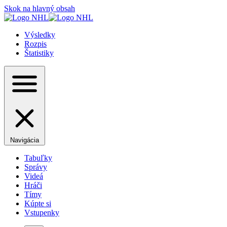
Skok na hlavný obsah
Výsledky
Rozpis
Štatistiky
Navigácia
Tabuľky
Správy
Videá
Hráči
Tímy
Kúpte si
Vstupenky