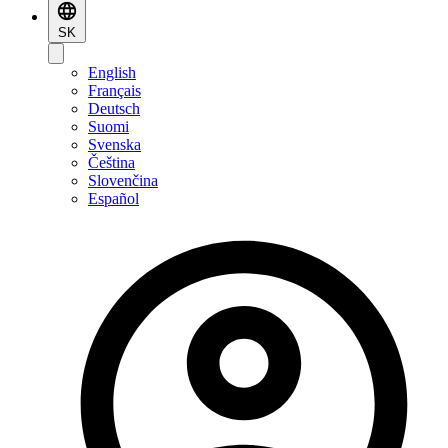
SK
English
Français
Deutsch
Suomi
Svenska
Čeština
Slovenčina
Español