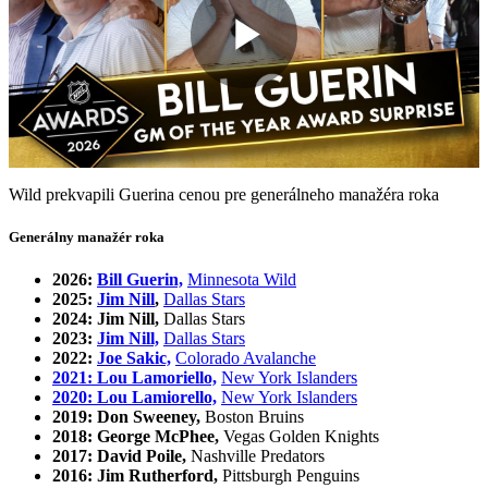
Play
Video
Wild prekvapili Guerina cenou pre generálneho manažéra roka
Generálny manažér roka
2026:
Bill Guerin,
Minnesota Wild
2025:
Jim Nill
,
Dallas Stars
2024: Jim Nill,
Dallas Stars
2023:
Jim Nill,
Dallas Stars
2022:
Joe Sakic,
Colorado Avalanche
2021: Lou Lamoriello,
New York Islanders
2020: Lou Lamiorello,
New York Islanders
2019: Don Sweeney,
Boston Bruins
2018: George McPhee,
Vegas Golden Knights
2017: David Poile,
Nashville Predators
2016: Jim Rutherford,
Pittsburgh Penguins