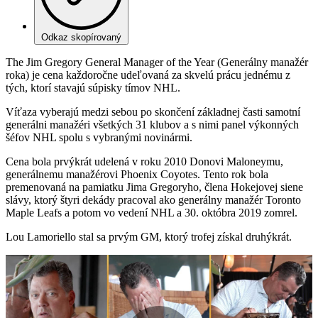
Odkaz skopírovaný
The Jim Gregory General Manager of the Year (Generálny manažér
roka) je cena každoročne udeľovaná za skvelú prácu jednému z
tých, ktorí stavajú súpisky tímov NHL.
Víťaza vyberajú medzi sebou po skončení základnej časti samotní
generálni manažéri všetkých 31 klubov a s nimi panel výkonných
šéfov NHL spolu s vybranými novinármi.
Cena bola prvýkrát udelená v roku 2010 Donovi Maloneymu,
generálnemu manažérovi Phoenix Coyotes. Tento rok bola
premenovaná na pamiatku Jima Gregoryho, člena Hokejovej siene
slávy, ktorý štyri dekády pracoval ako generálny manažér Toronto
Maple Leafs a potom vo vedení NHL a 30. októbra 2019 zomrel.
Lou Lamoriello stal sa prvým GM, ktorý trofej získal druhýkrát.