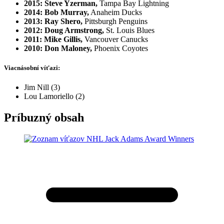
2015: Steve Yzerman,
Tampa Bay Lightning
2014: Bob Murray,
Anaheim Ducks
2013: Ray Shero,
Pittsburgh Penguins
2012: Doug Armstrong,
St. Louis Blues
2011: Mike Gillis,
Vancouver Canucks
2010: Don Maloney,
Phoenix Coyotes
Viacnásobní víťazi:
Jim Nill (3)
Lou Lamoriello (2)
Príbuzný obsah