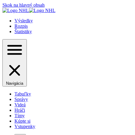
Skok na hlavný obsah
Výsledky
Rozpis
Štatistiky
Navigácia
Tabuľky
Správy
Videá
Hráči
Tímy
Kúpte si
Vstupenky