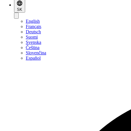
SK
English
Français
Deutsch
Suomi
Svenska
Čeština
Slovenčina
Español