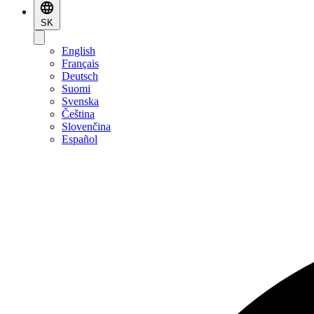
SK
English
Français
Deutsch
Suomi
Svenska
Čeština
Slovenčina
Español