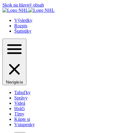
Skok na hlavný obsah
Výsledky
Rozpis
Štatistiky
Navigácia
Tabuľky
Správy
Videá
Hráči
Tímy
Kúpte si
Vstupenky