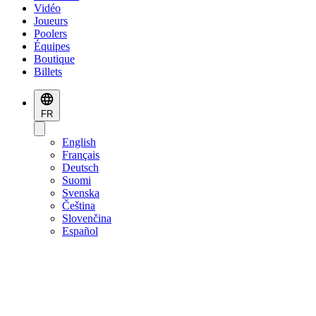
Vidéo
Joueurs
Poolers
Équipes
Boutique
Billets
FR
English
Français
Deutsch
Suomi
Svenska
Čeština
Slovenčina
Español